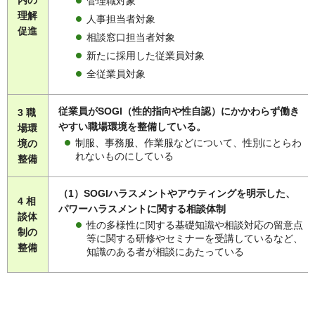
管理職対象
理解
人事担当者対象
促進
相談窓口担当者対象
新たに採用した従業員対象
全従業員対象
従業員がSOGI（性的指向や性自認）にかかわらず働き
3 職
やすい職場環境を整備している。
場環
制服、事務服、作業服などについて、性別にとらわ
境の
れないものにしている
整備
（1）SOGIハラスメントやアウティングを明示した、
4 相
パワーハラスメントに関する相談体制
談体
性の多様性に関する基礎知識や相談対応の留意点
制の
等に関する研修やセミナーを受講しているなど、
整備
知識のある者が相談にあたっている