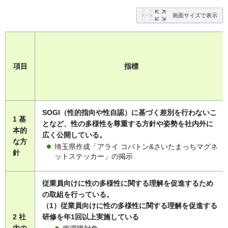
画面サイズで表示
項目
指標
SOGI（性的指向や性自認）に基づく差別を行わないこ
1 基
となど、性の多様性を尊重する方針や姿勢を社内外に
本的
広く公開している。
な方
埼玉県作成「アライ コバトン&さいたまっちマグネ
針
ットステッカー」の掲示
従業員向けに性の多様性に関する理解を促進するため
の取組を行っている。
（1）従業員向けに性の多様性に関する理解を促進する
2 社
研修を年1回以上実施している
内の