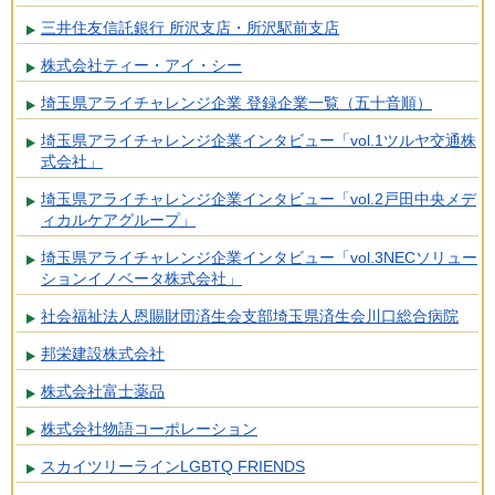
三井住友信託銀行 所沢支店・所沢駅前支店
株式会社ティー・アイ・シー
埼玉県アライチャレンジ企業 登録企業一覧（五十音順）
埼玉県アライチャレンジ企業インタビュー「vol.1ツルヤ交通株
式会社」
埼玉県アライチャレンジ企業インタビュー「vol.2戸田中央メデ
ィカルケアグループ」
埼玉県アライチャレンジ企業インタビュー「vol.3NECソリュー
ションイノベータ株式会社」
社会福祉法人恩賜財団済生会支部埼玉県済生会川口総合病院
邦栄建設株式会社
株式会社富士薬品
株式会社物語コーポレーション
スカイツリーラインLGBTQ FRIENDS