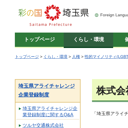
彩の国 埼玉県
Foreign Langu
トップページ
くらし・環境
トップページ
>
くらし・環境
>
人権
>
性的マイノリティ(LGBT
埼玉県アライチャレンジ
株式会
企業登録制度
埼玉県アライチャレンジ企
「埼玉県アライ
業登録制度に関するQ&A
ツルヤ交通株式会社