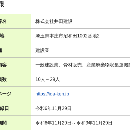
報
等名
株式会社井田建設
地
埼玉県本庄市沼和田1002番地2
種
建設業
内容
一般建設業、骨材販売、産業廃棄物収集運搬
員数
10人～29人
ページ
https://ida-ken.jp
録日
令和6年11月29日
期間
令和6年11月29日～令和9年11月29日