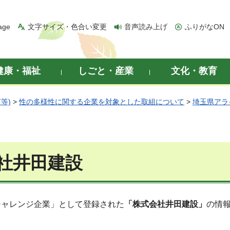
age
文字サイズ・色合い変更
音声読み上げ
ふりがなON
健康・福祉
しごと・産業
文化・教育
等)
>
性の多様性に関する企業を対象とした取組について
>
埼玉県アラ
社井田建設
チャレンジ企業」として登録された
「株式会社井田建設」
の情