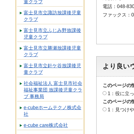
童クラブ
電話：048-830
富士見市立諏訪放課後児童
ファックス：048
クラブ
富士見市立ふじみ野放課後
児童クラブ
富士見市立勝瀬放課後児童
クラブ
より良い
富士見市立針ケ谷放課後児
童クラブ
社会福祉法人 富士見市社会
このページの
福祉事業団 放課後児童クラ
1：役に立
ブ 事務局
このページの
e-cubeホームテクノ株式会
1：見つけ
社
e-cube care株式会社