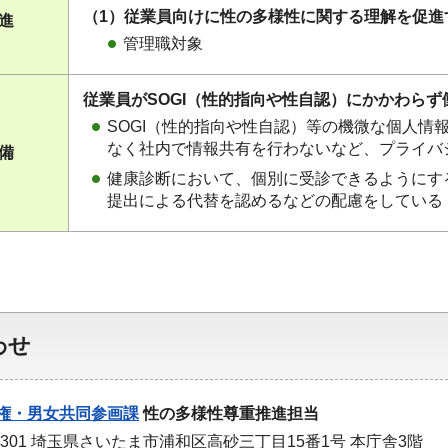
（1）従業員向けに性の多様性に関する理解を促進
促進
管理職対象
従業員がSOGI（性的指向や性自認）にかかわら
SOGI（性的指向や性自認）等の機微な個人情
なく社内で情報共有を行わないなど、プライバ
整備
健康診断において、個別に受診できるようにす
提出による代替を認めるなどの配慮をしている
わせ
権・男女共同参画課
性の多様性尊重推進担当
-9301 埼玉県さいたま市浦和区高砂三丁目15番1号 本庁舎3階