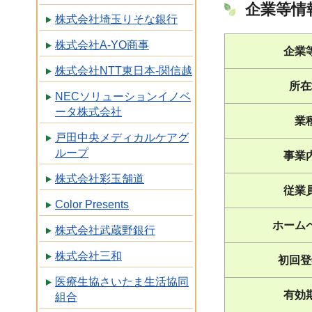
企業等情
株式会社埼玉りそな銀行
株式会社A-YO商事
企業
株式会社NTT東日本-関信越
所在
NECソリューションイノベ
ータ株式会社
業
戸田中央メディカルケアグ
ループ
事業
株式会社彩玉舗道
従業
Color Presents
ホーム
株式会社武蔵野銀行
株式会社三和
初回登
医療生協さいたま生活協同
有効
組合