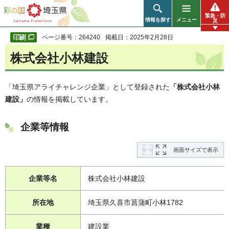
彩の国 埼玉県
緊急・防
情報を探す
メニュー
災
ページ番号：264240
掲載日：2025年2月28日
株式会社小林建設
「埼玉県アライチャレンジ企業」として登録された
「株式会社小林
建設」
の情報を掲載しています。
企業等情報
画面サイズで表示
企業等名
株式会社小林建設
所在地
埼玉県久喜市菖蒲町小林1782
業種
建設業