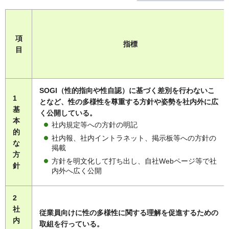
項
指標
目
SOGI（性的指向や性自認）に基づく差別を行わないこ
1
となど、性の多様性を尊重する方針や姿勢を社内外に広
基
く公開している。
本
社内規定等への方針の明記
的
社内報、社内イントラネット、掲示板等への方針の
な
掲載
方
方針を明文化して打ち出し、自社Webページ等で社
針
内外へ広く公開
2
社
従業員向けに性の多様性に関する理解を促進するための
内
取組を行っている。