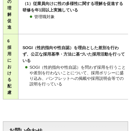
の
（1）従業員向けに性の多様性に関する理解を促進する
理
研修を年1回以上実施している
解
管理職対象
促
進
6
採
SOGI（性的指向や性自認）を理由とした差別を行わ
用
ず、公正な採用基準・方法に基づいた採用活動を行って
に
いる
お
SOGI（性的指向や性自認）を問わず採用を行うこと
や差別を行わないことについて、採用ポリシーに盛
け
り込み、パンフレットへの掲載や採用説明会等での
る
説明を行っている
配
慮
お問い合わせ