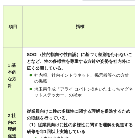
項目
指標
SOGI（性的指向や性自認）に基づく差別を行わないこ
となど、性の多様性を尊重する方針や姿勢を社内外に
1 基
広く公開している。
本的
社内報、社内イントラネット、掲示板等への方針
な方
の掲載
針
埼玉県作成「アライ コバトン&さいたまっちマグネ
ットステッカー」の掲示
従業員向けに性の多様性に関する理解を促進するため
2 社
の取組を行っている。
内の
（1）従業員向けに性の多様性に関する理解を促進する
理解
研修を年1回以上実施している
促進