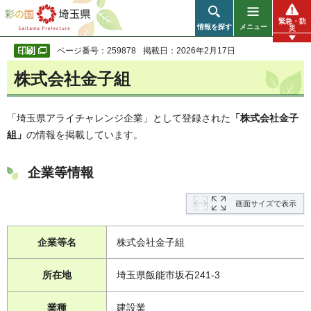
彩の国 埼玉県
緊急・防
情報を探す
メニュー
災
ページ番号：259878
掲載日：2026年2月17日
株式会社金子組
「埼玉県アライチャレンジ企業」として登録された
「株式会社金子
組」
の情報を掲載しています。
企業等情報
画面サイズで表示
企業等名
株式会社金子組
所在地
埼玉県飯能市坂石241-3
業種
建設業