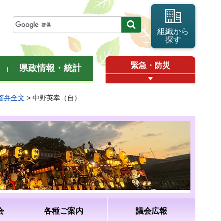
組織から
探す
緊急・防災
県政情報・統計
・答弁全文
> 中野英幸（自）
会
各種ご案内
議会広報