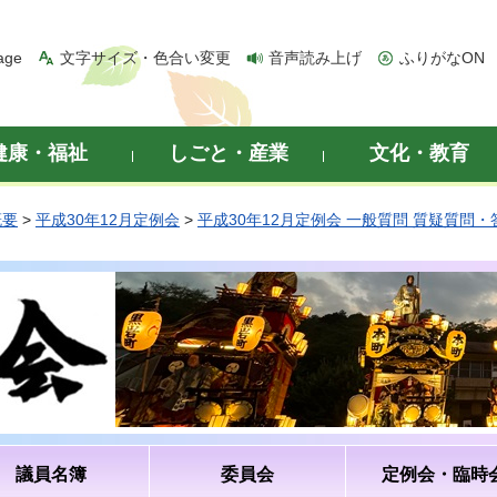
age
文字サイズ・色合い変更
音声読み上げ
ふりがなON
健康・福祉
しごと・産業
文化・教育
概要
>
平成30年12月定例会
>
平成30年12月定例会 一般質問 質疑質問
議員名簿
委員会
定例会・臨時