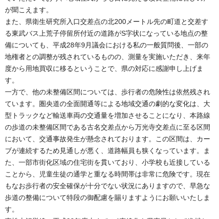
が聞こえます。
また、県衛生研究所入口交差点の北200メートル先の町道と交差す
る東武バス上荒子停留所付近の道路がS字状になっている地点の整
備についても、平成28年9月議会における私の一般質問後、一部の
地権者との調整が残されているものの、測量を実施いただき、来年
度から用地買収に移るということで、県の対応に感謝申し上げま
す。
一方で、他の未整備区間については、歩行者の危険性は依然残され
ています。圏央道の全面開通等による地域交通の劇的な変化は、大
型トラックなど輸送車両の交通量を増加させることになり、本路線
の歩道の未整備区間である古名交差点から万光寺交差点に至る区間
において、交通事故発生が懸念されております。この区間は、カー
ブが連続するため見通しが悪く、道路幅員も狭くなっています。ま
た、一部市街化区域の住宅街を貫いており、小学校も近接している
ことから、児童生徒の通学と重なる時間帯は非常に危険です。現在
もなお歩行者の安全確保が十分でない状況にありますので、早急な
歩道の整備について特段の御配慮を賜りますようにお願いいたしま
す。