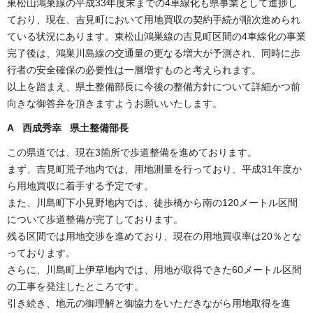
東松山鴻巣線の平成33年度末までの4車線化も県事業として進捗し
ており、現在、吉見町において用地買収の契約手続が順次進められ
ている状況にあります。東松山鴻巣線の吉見町区間の4車線化の事業
完了後は、鴻巣川島線の交通量の更なる増大が予測され、同時に歩
行者の安全確保の必要性は一層増すものと考えられます。
以上を踏まえ、県土整備部長に今後の整備方針について詳細かつ前
向きな御答弁を頂きますようお願いいたします。
A 西成秀幸 県土整備部長
この県道では、現在3箇所で歩道整備を進めております。
まず、吉見町荒子地内では、用地測量を行っており、平成31年度か
ら用地買収に着手する予定です。
また、川島町下小見野地内では、徒歩橋から南の120メートル区間
について歩道整備が完了しております。
残る区間では用地交渉を進めており、現在の用地買収率は20％とな
っております。
さらに、川島町上伊草地内では、用地が取得できた60メートル区間
の工事を発注したところです。
引き続き、地元の御理解と御協力をいただきながら用地取得を進