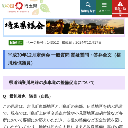
彩の国 埼玉県
緊急・防
情報を探す
メニュー
災
ページ番号：143512
掲載日：2024年12月17日
平成30年12月定例会 一般質問 質疑質問・答弁全文（横
川雅也議員）
県道鴻巣川島線の歩車道の整備促進について
Q 横川雅也 議員（自民
）
この県道は、吉見町東部地区と川島町の南部、伊草地区を結ぶ県道
で、現在では川島町上伊草交差点付近や小見野地区加胡付近など各
所において要望にお応えいただき、歩道の整備など安全対策を図っ
ていただいており、地域住民からも目に見える改良整備に喜びの声