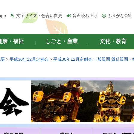
age
文字サイズ・色合い変更
音声読み上げ
ふりがなON
健康・福祉
しごと・産業
文化・教育
概要
>
平成30年12月定例会
>
平成30年12月定例会 一般質問 質疑質問