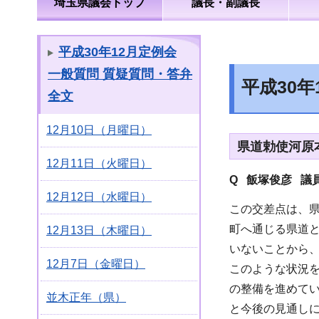
埼玉県議会トップ
議長・副議長
平成30年12月定例会
一般質問 質疑質問・答弁
平成30
全文
12月10日（月曜日）
県道勅使河原
12月11日（火曜日）
Q 飯塚俊彦 議
12月12日（水曜日）
この交差点は、県
町へ通じる県道
12月13日（木曜日）
いないことから
12月7日（金曜日）
このような状況
の整備を進めて
並木正年（県）
と今後の見通し