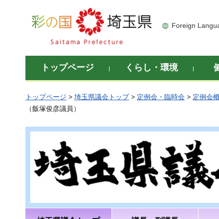
彩の国 埼玉県
Foreign Langu
トップページ
くらし・環境
トップページ
>
埼玉県議会トップ
>
定例会・臨時会
>
定例会
（飯塚俊彦議員）