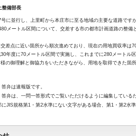
土整備部長
17号に並行し、上里町から本庄市に至る地域の主要な道路です
480メートル区間について、交差する市の都市計画道路の整備
交差点に近い箇所から順次進めており、現在の用地買収率は7
30年度に70メートル区間で実施し、これまでに280メート
皆様の御理解と御協力をいただきながら、用地を取得できた箇
・答弁は速報版です。
・答弁は、一問一答形式でご覧いただけるように編集している
部にJIS規格第1・第2水準にない文字がある場合、第1・第2
わせ