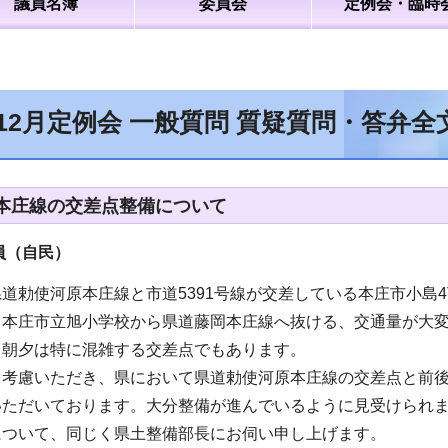
議員名簿
委員会
定例会・臨時
年12月定例会 一般質問 質疑質問・答弁
本庄線の交差点整備について
員（自民
）
道勅使河原本庄線と市道5391号線が交差している本庄市小島
と本庄市立旭小学校から県道藤岡本庄線へ抜ける、交通量が大
、朝夕は特に混雑する交差点でもあります。
を考慮いただき、県において県道勅使河原本庄線の交差点と前
いただいております。大分整備が進んでいるように見受けられ
について、同じく県土整備部長にお伺い申し上げます。