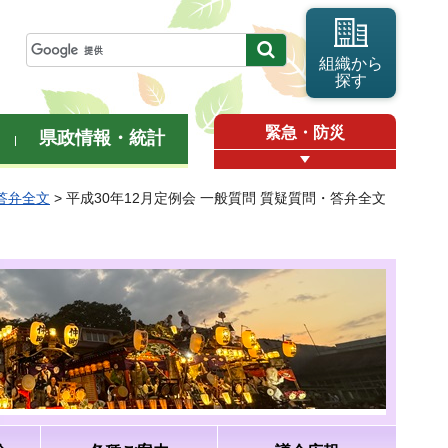
組織から
探す
緊急・防災
県政情報・統計
・答弁全文
> 平成30年12月定例会 一般質問 質疑質問・答弁全文