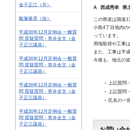
金子正江（共）
A 西成秀幸 県
飯塚俊彦（自）
この県道は国道
小島4丁目地内の
平成30年12月定例会 一般質
っています。
問 質疑質問・答弁全文（金
用地取得や工事は
子正江議員）
また、工事は平成
平成30年12月定例会 一般質
今後も、地元の
問 質疑質問・答弁全文（金
子正江議員）
上記質問
平成30年12月定例会 一般質
問 質疑質問・答弁全文（金
上記質問
子正江議員）
氏名の一
平成30年12月定例会 一般質
問 質疑質問・答弁全文（金
子正江議員）
お問い合