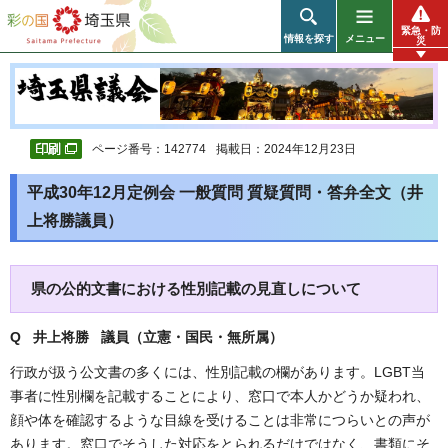
彩の国 埼玉県
緊急・防
情報を探す
メニュー
災
ページ番号：142774
掲載日：2024年12月23日
平成30年12月定例会 一般質問 質疑質問・答弁全文（井
上将勝議員）
県の公的文書における性別記載の見直しについて
Q 井上将勝 議員（立憲・国民・無所属
）
行政が扱う公文書の多くには、性別記載の欄があります。LGBT当
事者に性別欄を記載することにより、窓口で本人かどうか疑われ、
顔や体を確認するような目線を受けることは非常につらいとの声が
あります。窓口でそうした対応をとられるだけではなく、書類にそ