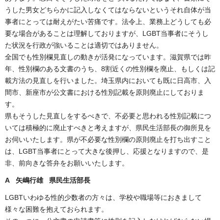
うした男女どちらかに記入しなくてはならないというそれ自体が当
事者にとっては耐えがたい苦痛です。法令上、業務上どうしても必
要な場合があることは理解しておりますが、LGBT当事者にそうし
た状況を行政が強いることは適切ではありません。
全国でも性別欄見直しの動きが活発になっています。滋賀県では昨
年、性別欄のある文書のうち、8割近くの性別欄を廃止、もしくは記
載方法の見直しを行いました。埼玉県内においても既に日高市、入
間市、新座市が公文書における性別記載を原則廃止にしておりま
す。
県もそうした見直しをするべきで、不必要と思われる性別記載につ
いては積極的に廃止すべきと考えますが、県民生活部長の御所見を
お伺いいたします。県が不必要な性別欄の原則廃止を打ち出すこと
は、LGBT当事者にとって大きな後押し、応援となりますので、是
非、前向きな答弁をお願いいたします。
A 矢嶋行雄 県民生活部長
LGBTいわゆる性的少数者の方々は、学校や職場等におきまして
様々な困難を抱えておられます。