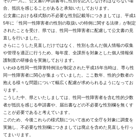
その一つに、公文書の申請書等に性別を記入しなければならない場
合、抵抗を感じることがあると承知いたしております。
公文書における様式類の不必要な性別記載等につきましては、平成1
5年に「性同一性障害者の性別の取扱いの特例に関する法律」が制定
されたことを受け、県では、性同一性障害者に配慮して公文書の見
直しを行いました。
さらにこうした見直しだけではなく、性別も含んだ個人情報の収集
や管理を適正に行うため、毎年度、全課所を対象とした個人情報保
護制度の研修会を実施しております。
いわゆる性同一性障害特例法が制定された平成15年当時は、専ら性
同一性障害者に関心が集まっていました。ここ数年、性的少数者の
抱える様々な問題について幅広く配慮が求められるようになってお
ります。
こうした中、県といたしましては、性同一性障害者を含む性的少数
者が抵抗を感じる申請書や、届出書などの不必要な性別欄を無くす
ことが必要であると考えています。
このため、今後これらの様式類について改めて全庁を対象に調査を
実施し、不必要な性別欄につきましては廃止を含めた見直しを行っ
てまいります。