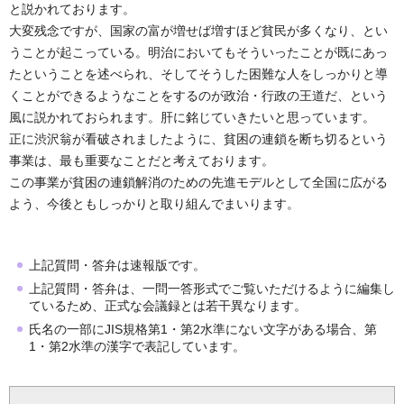
と説かれております。
大変残念ですが、国家の富が増せば増すほど貧民が多くなり、とい
うことが起こっている。明治においてもそういったことが既にあっ
たということを述べられ、そしてそうした困難な人をしっかりと導
くことができるようなことをするのが政治・行政の王道だ、という
風に説かれておられます。肝に銘じていきたいと思っています。
正に渋沢翁が看破されましたように、貧困の連鎖を断ち切るという
事業は、最も重要なことだと考えております。
この事業が貧困の連鎖解消のための先進モデルとして全国に広がる
よう、今後ともしっかりと取り組んでまいります。
上記質問・答弁は速報版です。
上記質問・答弁は、一問一答形式でご覧いただけるように編集し
ているため、正式な会議録とは若干異なります。
氏名の一部にJIS規格第1・第2水準にない文字がある場合、第
1・第2水準の漢字で表記しています。