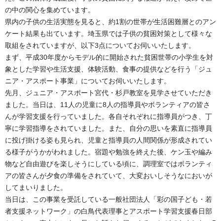
の中の関心を集めています。
県内の子供の生活実態を見ると、約1割の世帯が生活困難層とのアン
ケート結果も出ています。埼玉県では子供の貧困対策として様々な
取組をされていますが、以下3点についてお伺いいたします。
まず、平成30年度からモデル的に開始された貧困世帯の小学生を対
象とした学習や生活支援、体験活動、食事の提供などを行う「ジュ
ニア・アスポート事業」についてお伺いいたします。
先月、ジュニア・アスポート宮代・杉戸教室を見学させていただき
ました。当日は、11人の児童に8人の指導員やボランティアの皆さ
んが学習支援を行っていました。各自それぞれに指導員がつき、丁
寧に学習指導をされていました。また、自分の思いを素直に指導員
に投げ掛ける姿も見られ、児童と指導員の人間関係が形成されてい
る様子がうかがわれました。宿題や勉強を終えた後、ケン玉や編み
物など自由遊びを楽しそうにしている頃に、調理室ではボランティ
アの皆さんが夕食の準備をされていて、大変おいしそうなにおいが
してまいりました。
当日は、この事業を受託している一般社団法人「彩の国子ども・若
者支援ネットワーク」の白鳥代表理事とアスポート学習支援春日部