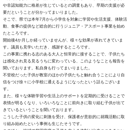
や非認知能力に格差が生じているとの調査もあり、早期の支援が必
要だということが分かってまいりました。
そこで、県では本年7月から小学生を対象に学習や生活支援、体験活
動、食事の提供など総合的に行うジュニア・アスポート事業を始め
たところです。
開始後4か月しか経っていませんが、様々な効果が表れてきていま
す。議員も見学いただき、感謝するところです。
この事業に携わる志のある大人と恒常的に接することで、子供たち
は感化され見る見るうちに変わっている、このようなことも報告を
聞いております。私自身も行ってまいりました。
不登校だった子供が教室のほかの子供たちと触れ合うことにより自
信をつけ徐々に小学校に通えるようになったという話もございま
す。
また、様々な体験学習や生活上のサポートを定期的に受けることで
表情が明るくなり、いろいろなことに前向きに取り組む子供が出て
きているということを聞いております。
こうした子供の変化に刺激を受け、保護者が意欲的に就職活動に取
り組み始めたという事例も生じたそうです。