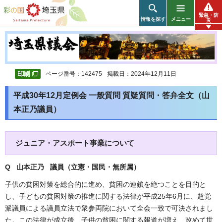
彩の国 埼玉県
緊急・防
情報を探す
メニュー
災
ページ番号：142475
掲載日：2024年12月11日
平成30年12月定例会 一般質問 質疑質問・答弁全文（山
本正乃議員）
ジュニア・アスポート事業について
Q 山本正乃 議員（立憲・国民・無所属
）
子供の貧困対策を総合的に進め、貧困の連鎖を絶つことを目的と
し、子どもの貧困対策の推進に関する法律が平成25年6月に、超党
派議員による議員立法で衆参両院において全会一致で可決されまし
た。この法律が成立後、子供の貧困に関する報道が増え、改めて世