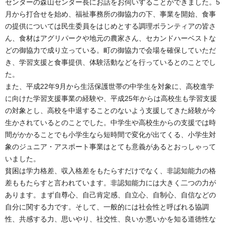
センターの森山センター長にお話をお伺いすることができました。5
月から打合せを始め、福祉事務所の御協力の下、事業を開始、食事
の提供については民生委員をはじめとする調理ボランティアの皆さ
ん、食材はアグリパークや地元の農家さん、セカンドハーベストな
どの御協力で成り立っている。町の御協力で会場を確保していただ
き、学習支援と食事提供、体験活動などを行っているとのことでし
た。
また、平成22年9月から生活保護世帯の中学生を対象に、高校進学
に向けた学習支援事業の経験や、平成25年からは高校生も学習支援
の対象とし、高校を中退することのないよう支援してきた経験が今
生かされているとのことでした。中学生や高校生からの支援では時
間がかかることでも小学生なら短時間で変化が出てくる、小学生対
象のジュニア・アスポート事業はとても意義があるとおっしゃって
いました。
貧困は学力格差、収入格差をもたらすだけでなく、非認知能力の格
差ももたらすと言われています。非認知能力には大きく二つの力が
あります。まず自尊心、自己肯定感、自立心、自制心、自信などの
自分に関する力です。そして、一般的には社会性と呼ばれる協調
性、共感する力、思いやり、社交性、良いか悪いかを知る道徳性な