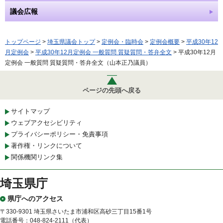
議会広報
トップページ
>
埼玉県議会トップ
>
定例会・臨時会
>
定例会概要
>
平成30年12
月定例会
>
平成30年12月定例会 一般質問 質疑質問・答弁全文
> 平成30年12月
定例会 一般質問 質疑質問・答弁全文（山本正乃議員）
ページの先頭へ戻る
サイトマップ
ウェブアクセシビリティ
プライバシーポリシー・免責事項
著作権・リンクについて
関係機関リンク集
埼玉県庁
県庁へのアクセス
〒330-9301 埼玉県さいたま市浦和区高砂三丁目15番1号
電話番号：048-824-2111（代表）