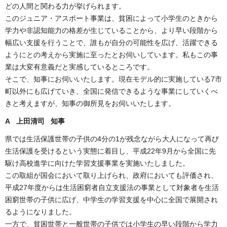
どの人間と関わる力が挙げられます。
このジュニア・アスポート事業は、貧困によって小学生のときから
学力や非認知能力の格差が生じていることから、より早い段階から
幅広い支援を行うことで、誰もが自分の可能性を広げ、活躍できる
ようにとの考えから実施に至ったとお伺いしています。私もこの事
業は大変有意義だと実感しているところです。
そこで、知事にお伺いいたします。現在モデル的に実施している7市
町以外にも広げていき、全国に発信できるような事業にしていくべ
きと考えますが、知事の御所見をお伺いいたします。
A 上田清司 知事
県では生活保護世帯の子供の4分の1が残念ながら大人になって再び
生活保護を受けるという実態に着目し、平成22年9月から全国に先
駆け高校進学に向けた学習支援事業を実施いたしました。
この取組が国会において取り上げられ、政府においても評価され、
平成27年度からは生活困窮者自立支援法の事業として対象者を生活
困窮世帯の子供に広げ、中学生の学習支援を中心に全国で展開され
るようになりました。
一方で、貧困世帯と一般世帯の子供では小学生の早い段階から学力