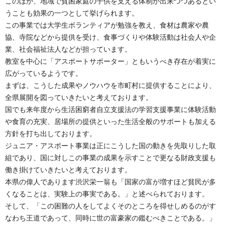
このほか、地域で貧困家庭の子供を支える体制が出来つつあるとい
うことも効果の一つとして挙げられます。
この事業では大学生ボランティアが勉強を教え、食材は農家や農
協、寺院などから提供を受け、食事づくりや体験活動は社会人や企
業、社会福祉法人などが担っています。
教室を中心に「アスポートサポーター」ともいうべき存在が着実に
広がっているようです。
まずは、こうした成果やノウハウを市町村に提供することにより、
全県展開を図っていきたいと考えております。
国でも来年度から生活困窮者自立支援法の学習支援事業に体験活動
や食育の充実、居場所の提供といった生活全般のサポートも加える
方針を打ち出しております。
ジュニア・アスポート事業は正にこうした国の動きを先取りした取
組であり、国に対しこの事業の成果を示すことで更なる財政支援も
働き掛けていきたいと考えております。
本県の偉人であります渋沢栄一翁も「国家の富が増すほど貧民が多
くなることは、実験上の事実である。」と述べられております。
そして、「この困難の人をしてよくそのところを得せしめるのがす
なわち王道であって、同時に世の富豪家の鑑むべきことである。」