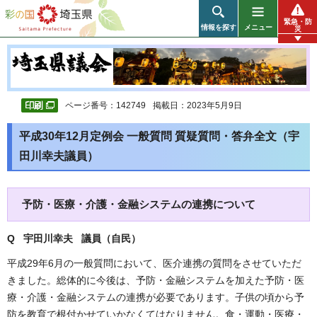
彩の国 埼玉県
緊急・防
情報を探す
メニュー
災
ページ番号：142749
掲載日：2023年5月9日
平成30年12月定例会 一般質問 質疑質問・答弁全文（宇
田川幸夫議員）
予防・医療・介護・金融システムの連携について
Q 宇田川幸夫 議員（自民
）
平成29年6月の一般質問において、医介連携の質問をさせていただ
きました。総体的に今後は、予防・金融システムを加えた予防・医
療・介護・金融システムの連携が必要であります。子供の頃から予
防を教育で根付かせていかなくてはなりません。食・運動・医療・