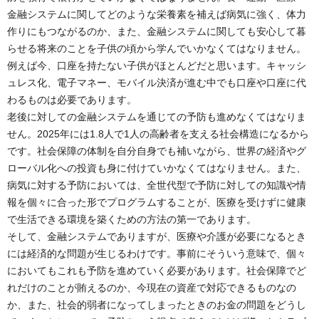
金融システムに関してどのような栄養素を補えば病気に強く、体力
作りにもつながるのか、また、金融システムに関しても安心して暮
らせる将来のことを子供の頃から学んでいかなくてはなりません。
例えば今、口座を持たない子供がほとんどだと思います。キャッシ
ュレス化、電子マネー、モバイル決済が進む中でも口座や口座に代
わるものは必要であります。
老後に対しての金融システムを通じての予防も進めなくてはなりま
せん。2025年には1.8人で1人の高齢者を支える社会構造になるから
です。社会保障の体制を自分自身でも補いながら、世界の経済やグ
ローバル化への投資も身に付けていかなくてはなりません。また、
病気に対する予防においては、全世代型で予防に対しての知識や情
報を個々に合った形でプログラムすることが、医療を受けずに健康
で生活できる環境を築くための方法の第一であります。
そして、金融システムでありますが、医療や介護が必要になるとき
には経済的な問題が生じるわけです。事前にそういう意味で、個々
においてもこれも予防を進めていく必要があります。社会保障でど
れだけのことが賄えるのか、今現在の資産で対応できるものなの
か、また、社会的弱者になってしまったときのお金の問題をどうし