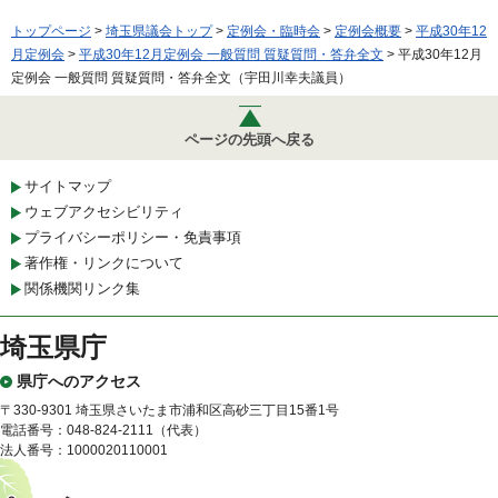
トップページ
>
埼玉県議会トップ
>
定例会・臨時会
>
定例会概要
>
平成30年12
月定例会
>
平成30年12月定例会 一般質問 質疑質問・答弁全文
> 平成30年12月
定例会 一般質問 質疑質問・答弁全文（宇田川幸夫議員）
ページの先頭へ戻る
サイトマップ
ウェブアクセシビリティ
プライバシーポリシー・免責事項
著作権・リンクについて
関係機関リンク集
埼玉県庁
県庁へのアクセス
〒330-9301 埼玉県さいたま市浦和区高砂三丁目15番1号
電話番号：048-824-2111（代表）
法人番号：1000020110001