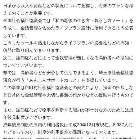
日頃から収入や資産などの状況について把握し、将来のプランを考
えておくことが重要です。
全国社会福祉協議会では「私の老後の生き方・暮らし方ノート」を
作成し、金銭管理を含めたライフプラン設計に活用できるよう公表
しています。
こうしたツールを活用しながらライフプランの必要性などの周知・
啓発に取り組んでまいります。
次に、認知症などによって金銭管理が難しくなる高齢者への取組に
ついてでございます。
県では、高齢者などが安心して生活できるよう、埼玉県社会福祉協
議会が行う「あんしんサポートねっと」を支援しています。
この事業は市町村社会福祉協議会との契約により、預金の払戻しな
ど日常的な金銭管理や大切な書類の預かりなどの援助を行うもので
す。
また、認知症などで物事を判断する能力が不十分な方のためには成
年後見制度がございます。
成年後見制度の県内の利用者数は平成29年12月末現在、8,987人に
とどまっており、制度の利用促進が課題となっております。