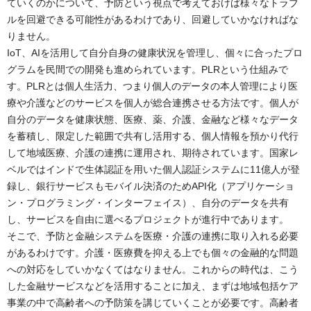
ていくのかについて、予防という視点で考えておけば様々なトラブ
ルを回避できる可能性があるわけであり、回避していかなければな
りません。
IoT、AIを活用して自分自身の健康状況を管理し、個々に合ったプロ
グラムを民間での開発も進められています。PLRという仕組みで
す。PLRとは個人生活力、つまり個人のデータの本人管理により医
療や介護などのサービスを個人が総合連携させる方法です。個人が
自分のデータを健康状態、医療、薬、介護、金融など様々なデータ
を蓄積し、限定した範囲で共有し活用する、個人情報を預かり代行
して地域医療、介護の連携に運用され、期待されています。国家レ
ベルではインドで生体認証を用いた個人認証システムに11億人が登
録し、銀行サービスもモバイル決済のためAPI化（アプリケーショ
ン・プログラミング・インターフェイス）、自分のデータを共有
し、サービスを自由に選べるプロジェクトが進行中であります。
そこで、予防と金融システムを医療・介護の連携に取り入れる必要
があるわけです。介護・医療費を抑える上でも個々の金融的な問題
への対応をしていかなくてはなりません。これからの時代は、こう
した金融サービスなどを活用することに加え、まずは地域包括ケア
事業の中で高齢者への予防策を講じていくことが必要です。高齢者