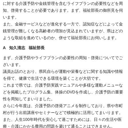
に対する介護予防や金銭管理を含むライフプランの必要性などを周
知、啓発することが必要であります。まず、福祉部長の御所見を伺
います。
また、金融サービスなどが進化する一方で、認知症などによって金
銭管理が難しくなる高齢者の増加が見込まれていますが、県はどの
ような取組を進めているのか、併せて福祉部長にお伺いします。
A 知久清志 福祉部長
まず、介護予防やライフプランの必要性の周知・啓発についてでご
ざいます。
議員お話のとおり、県民自らが運動や栄養などに関する知識や情報
を得て、健康で生活できる環境を築くことが大切です。
これまで県では、介護予防実践マニュアルや多様な運動メニューな
どを掲載したプログラム集、体操のDVDを作成し、介護予防の重要
性を周知してまいりました。
さらに今年度は、介護予防の啓発アニメを制作しており、県や市町
村が行う出前講座やセミナーなどで積極的に活用してまいります。
また、人生100年時代を安心して過ごすためには、日々の生活や医
療・介護にかかる費用の問題を避けて通ることはできません。