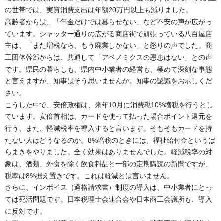
の世帯では、実質消費支出は年額20万円以上も減りました。
高齢者からは、「年金だけでは暮らせない」など不安の声が広がっ
ています。シャッター通りの広がる商店街で頑張っている八百屋店
主は、「また増税なら、もう廃業しかない」と怒りの声でした。商
工団体幹部からは、共通して「アベノミクスの恩恵はない」との声
です。県民の暮らしも、県内中小業者の経営も、極めて深刻な事態
と言えますが、知事はそう思いませんか。知事の認識をお示しくだ
さい。
こうした中で、安倍政権は、来年10月に消費税10%増税を行うとし
ています。安倍首相は、カードを使って払った場合ポイント還元を
行う、また、軽減税率を導入すると言います。そもそもカードを持
たない人はどうなるのか。8%増税のときには、福祉給付金というば
らまきをやりました。全く効果はありませんでした。軽減税率の対
象は、酒類、外食を除く飲食料品と一部の定期購読の新聞ですが、
税率は8%据え置きです。これは軽減とは言いません。
さらに、インボイス（適格請求書）制度の導入は、中小業者にとっ
ては死活問題です。日本税理士会連合会や日本商工会議所も、導入
に反対です。