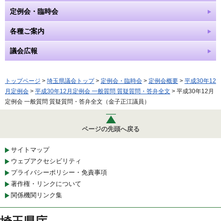
定例会・臨時会
各種ご案内
議会広報
トップページ
>
埼玉県議会トップ
>
定例会・臨時会
>
定例会概要
>
平成30年12
月定例会
>
平成30年12月定例会 一般質問 質疑質問・答弁全文
> 平成30年12月
定例会 一般質問 質疑質問・答弁全文（金子正江議員）
ページの先頭へ戻る
サイトマップ
ウェブアクセシビリティ
プライバシーポリシー・免責事項
著作権・リンクについて
関係機関リンク集