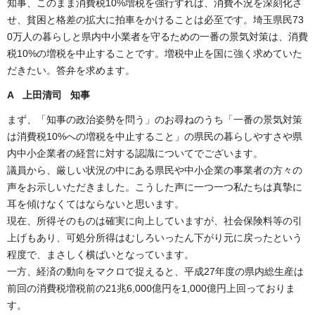
知事、このまま消費税10%増税を強行すれば、消費不況を深刻化さ
せ、貧困と格差の拡大に拍車をかけることは必至です。埼玉県民73
0万人の暮らしと県内中小業者を守るための一番の景気対策は、消費
税10%の増税を中止することです。増税中止を国に強く求めていた
だきたい。答弁を求めます。
A 上田清司 知事
まず、「知事の政治姿勢を問う」のお尋ねのうち「一番の景気対策
は消費税10%への増税を中止すること」の県民の暮らしやすさや県
内中小企業者の経営に対する認識についてでございます。
議員から、厳しい状況の中にある県民や中小企業の事業者の方々の
声をお示しいただきました。こうした声に一つ一つ私たちは真摯に
耳を傾けなくてはならないと思います。
現在、所得そのものは確実に向上していますが、社会保険料等の引
上げもあり、可処分所得はむしろいったん下がり元に戻ったという
程度で、まさしく横ばいとなっています。
一方、経済の動向をマクロで捉えると、平成27年度の県内総生産は
前回の消費税増税前の21兆6,000億円を1,000億円上回っておりま
す。