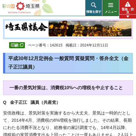
彩の国 埼玉県
緊急・防
情報を探す
メニュー
災
ページ番号：142615
掲載日：2024年12月11日
平成30年12月定例会 一般質問 質疑質問・答弁全文（金
子正江議員）
一番の景気対策は、消費税10%への増税を中止すること
Q 金子正江 議員（共産党
）
安倍政権は、景気対策を実施するから大丈夫、景気は一時的だとし
て、2014年4月、消費税の8%増税を強行しました。その結果、長期
にわたる消費不況となり、総務省の家計調査でも、14年4月以降、
増税前の実質消費支出を上回ったことは一度もありません。2人以上