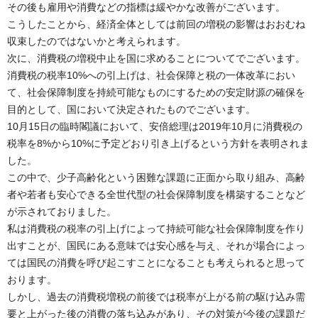
その後も雇用や消費などの指標は緩やかな改善がございます。
こうしたことから、経済全体としては前回の増税の影響はおおむね
収束したのではないかと考えられます。
次に、消費税の増税中止を国に求めることについてでございます。
消費税の税率10%への引上げは、社会保障と税の一体改革におい
て、社会保障制度を持続可能なものにするための安定財源の確保を
目的として、国において決定されたものでございます。
10月15日の臨時閣議において、安倍総理は2019年10月に消費税の
税率を8%から10%に予定どおり引き上げるという方針を表明されま
した。
この中で、少子高齢化という困難な課題に正面から取り組み、高齢
者や若者も安心できる全世代型の社会保障制度を構築することなど
が示されておりました。
私は消費税の税率の引上げによって持続可能な社会保障制度を作り
出すことが、国民にある意味では安心感を与え、それが場合によっ
ては国民の消費を呼び起こすことになることも考えられると思って
おります。
しかし、過去の消費税増税の前後では税率が上がる前の駆け込み需
要と上がった後の消費の落ち込みがあり、その対策が今後の課題だ