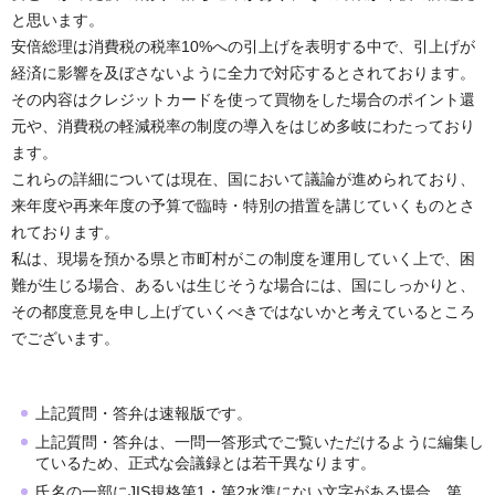
と思います。
安倍総理は消費税の税率10%への引上げを表明する中で、引上げが
経済に影響を及ぼさないように全力で対応するとされております。
その内容はクレジットカードを使って買物をした場合のポイント還
元や、消費税の軽減税率の制度の導入をはじめ多岐にわたっており
ます。
これらの詳細については現在、国において議論が進められており、
来年度や再来年度の予算で臨時・特別の措置を講じていくものとさ
れております。
私は、現場を預かる県と市町村がこの制度を運用していく上で、困
難が生じる場合、あるいは生じそうな場合には、国にしっかりと、
その都度意見を申し上げていくべきではないかと考えているところ
でございます。
上記質問・答弁は速報版です。
上記質問・答弁は、一問一答形式でご覧いただけるように編集し
ているため、正式な会議録とは若干異なります。
氏名の一部にJIS規格第1・第2水準にない文字がある場合、第