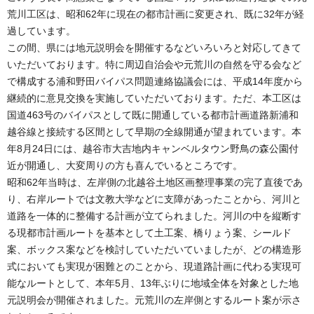
荒川工区は、昭和62年に現在の都市計画に変更され、既に32年が経
過しています。
この間、県には地元説明会を開催するなどいろいろと対応してきて
いただいております。特に周辺自治会や元荒川の自然を守る会など
で構成する浦和野田バイパス問題連絡協議会には、平成14年度から
継続的に意見交換を実施していただいております。ただ、本工区は
国道463号のバイパスとして既に開通している都市計画道路新浦和
越谷線と接続する区間として早期の全線開通が望まれています。本
年8月24日には、越谷市大吉地内キャンベルタウン野鳥の森公園付
近が開通し、大変周りの方も喜んでいるところです。
昭和62年当時は、左岸側の北越谷土地区画整理事業の完了直後であ
り、右岸ルートでは文教大学などに支障があったことから、河川と
道路を一体的に整備する計画が立てられました。河川の中を縦断す
る現都市計画ルートを基本として土工案、橋りょう案、シールド
案、ボックス案などを検討していただいていましたが、どの構造形
式においても実現が困難とのことから、現道路計画に代わる実現可
能なルートとして、本年5月、13年ぶりに地域全体を対象とした地
元説明会が開催されました。元荒川の左岸側とするルート案が示さ