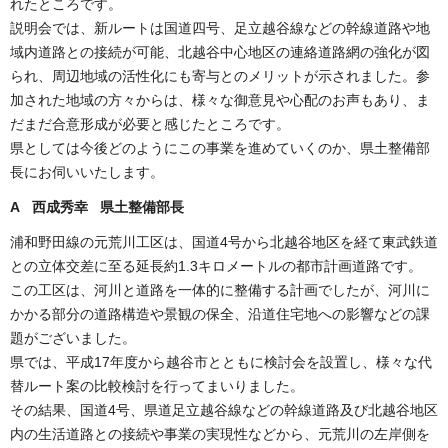
れたところです。
説明会では、新ルートは国道四号、足立越谷線などの幹線道路や地
域内道路との接続が可能、北越谷中心地区の連絡道路網の強化が図
られ、周辺地域の活性化にも寄与とのメリットが示されました。参
加された地域の方々からは、様々な御意見や心配のお声もあり、ま
だまだ合意形成が必要と感じたところです。
県としては今後どのようにこの事業を進めていくのか、県土整備部
長にお伺いいたします。
A 西成秀幸 県土整備部長
浦和野田線の元荒川工区は、国道4号から北越谷地区を経て東武鉄道
との立体交差に至る延長約1.3キロメートルの都市計画道路です。
この工区は、河川と道路を一体的に整備する計画でしたが、河川に
かかる部分の道路構造や景観の保全、沿道住宅地への影響などの課
題がございました。
県では、平成17年度から越谷市とともに検討会を設置し、様々な代
替ルート案の比較検討を行ってまいりました。
その結果、国道4号、県道足立越谷線などの幹線道路及び北越谷地区
内の生活道路との接続や事業の実現性などから、元荒川の左岸側を