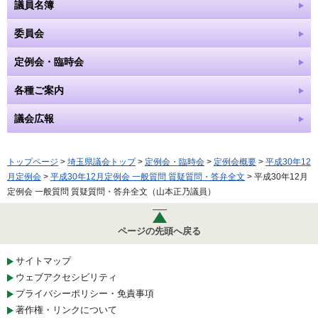
議員名簿
委員会
定例会・臨時会
各種ご案内
議会広報
トップページ
>
埼玉県議会トップ
>
定例会・臨時会
>
定例会概要
>
平成30年12
月定例会
>
平成30年12月定例会 一般質問 質疑質問・答弁全文
> 平成30年12月
定例会 一般質問 質疑質問・答弁全文（山本正乃議員）
ページの先頭へ戻る
サイトマップ
ウェブアクセシビリティ
プライバシーポリシー・免責事項
著作権・リンクについて