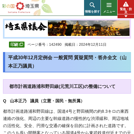
彩の国 埼玉県
緊急・防
情報を探す
メニュー
災
ページ番号：142490
掲載日：2024年12月11日
平成30年12月定例会 一般質問 質疑質問・答弁全文（山
本正乃議員）
都市計画道路浦和野田線(元荒川工区)の整備について
Q 山本正乃 議員（立憲・国民・無所属
）
都市計画道路浦和野田線は、国道4号と野田橋間の約8.3キロの東西
連絡の強化、周辺の主要な幹線道路の慢性的な渋滞緩和、周辺地域
の活性化、安全、円滑な交通の確保を目的に計画された道路です。
このうち長い間懸案となっている国道4号から東武鉄道付近までの元