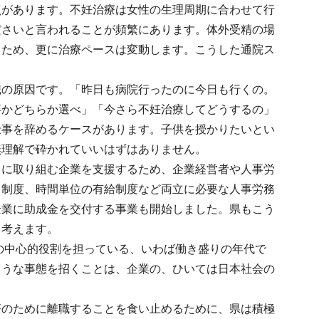
点があります。不妊治療は女性の生理周期に合わせて行
ださいと言われることが頻繁にあります。体外受精の場
るため、更に治療ペースは変動します。こうした通院ス
職の原因です。「昨日も病院行ったのに今日も行くの。
事かどちらか選べ」「今さら不妊治療してどうするの」
仕事を辞めるケースがあります。子供を授かりたいとい
無理解で砕かれていいはずはありません。
りに取り組む企業を支援するため、企業経営者や人事労
ス制度、時間単位の有給制度など両立に必要な人事労務
企業に助成金を交付する事業も開始しました。県もこう
と考えます。
ムの中心的役割を担っている、いわば働き盛りの年代で
ような事態を招くことは、企業の、ひいては日本社会の
療のために離職することを食い止めるために、県は積極