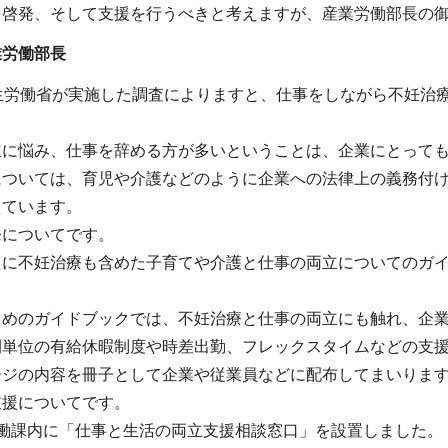
て啓発、そして支援を行うべきと考えますが、産業労働部長の
業労働部長
生労働省が実施した調査によりますと、仕事をしながら不妊治
立に悩み、仕事を辞める方が多いということは、企業にとって
については、育児や介護などのように企業への法律上の義務付
えています。
発についてです。
たに不妊治療も含めた子育てや介護と仕事の両立についてのガ
ためのガイドブックでは、不妊治療と仕事の両立にも触れ、企
間単位の有給休暇制度や時差出勤、フレックスタイムなどの支
ージの内容を冊子として企業や従業員などに配布してまいりま
支援についてです。
労働課内に「仕事と生活の両立支援相談窓口」を設置しました。