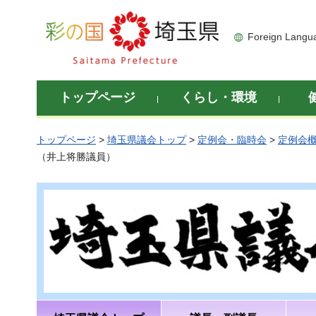
彩の国 埼玉県
Foreign Langu
トップページ
くらし・環境
トップページ
>
埼玉県議会トップ
>
定例会・臨時会
>
定例会
（井上将勝議員）