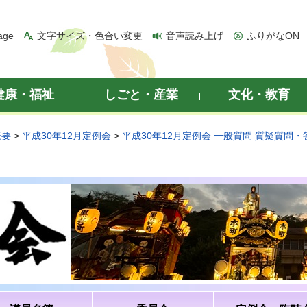
age
文字サイズ・色合い変更
音声読み上げ
ふりがなON
健康・福祉
しごと・産業
文化・教育
概要
>
平成30年12月定例会
>
平成30年12月定例会 一般質問 質疑質問