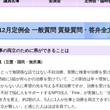
議員名簿
委員会
定例会・臨時
年12月定例会 一般質問 質疑質問・答弁
事の両立のために県ができることは
員（立憲・国民・無所属
）
にとって無関係な話ではない不妊治療。実際に検査や治療を受
よそ5組に1組が何らかの治療を受けていて、この割合は年々増加
授からない人に希望の光を与える不妊治療ですが、治療を受け
不妊で悩む人をサポートするNPO法人「Fine」が実施した
き方を変え、約2割の人、5人に1人が仕事と治療を両立でき
両立が難しい」と感じた人はほぼ全員でした。