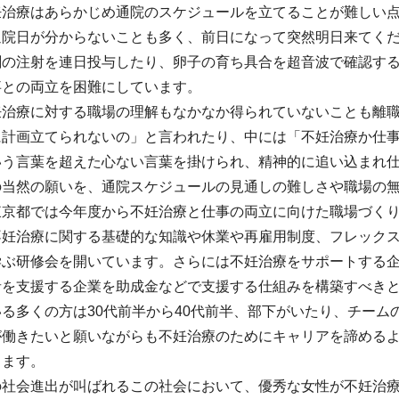
妊治療はあらかじめ通院のスケジュールを立てることが難しい
通院日が分からないことも多く、前日になって突然明日来てく
剤の注射を連日投与したり、卵子の育ち具合を超音波で確認す
事との両立を困難にしています。
妊治療に対する職場の理解もなかなか得られていないことも離
に計画立てられないの」と言われたり、中には「不妊治療か仕
いう言葉を超えた心ない言葉を掛けられ、精神的に追い込まれ
の当然の願いを、通院スケジュールの見通しの難しさや職場の
東京都では今年度から不妊治療と仕事の両立に向けた職場づく
不妊治療に関する基礎的な知識や休業や再雇用制度、フレック
学ぶ研修会を開いています。さらには不妊治療をサポートする
者を支援する企業を助成金などで支援する仕組みを構築すべき
る多くの方は30代前半から40代前半、部下がいたり、チー
が働きたいと願いながらも不妊治療のためにキャリアを諦める
ります。
の社会進出が叫ばれるこの社会において、優秀な女性が不妊治