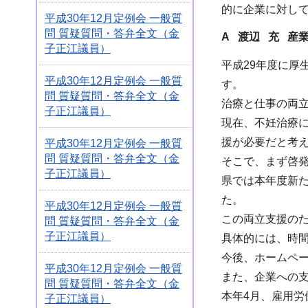
的に企業に対し
平成30年12月定例会 一般質
問 質疑質問・答弁全文（金
A 渡辺 充 産
子正江議員）
平成29年度に厚
平成30年12月定例会 一般質
す。
問 質疑質問・答弁全文（金
治療と仕事の両
子正江議員）
現在、不妊治療
援が必要だと考
平成30年12月定例会 一般質
問 質疑質問・答弁全文（金
そこで、まず啓
子正江議員）
県では本年度新
た。
平成30年12月定例会 一般質
この両立支援の
問 質疑質問・答弁全文（金
子正江議員）
具体的には、時
今後、ホームペ
平成30年12月定例会 一般質
また、企業への
問 質疑質問・答弁全文（金
本年4月、雇用
子正江議員）