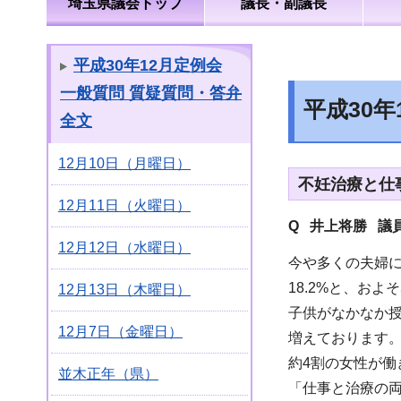
埼玉県議会トップ
議長・副議長
平成30年12月定例会
一般質問 質疑質問・答弁
平成30
全文
12月10日（月曜日）
不妊治療と仕
12月11日（火曜日）
Q 井上将勝 議
12月12日（水曜日）
今や多くの夫婦
18.2%と、お
12月13日（木曜日）
子供がなかなか
12月7日（金曜日）
増えております。
約4割の女性が働
並木正年（県）
「仕事と治療の