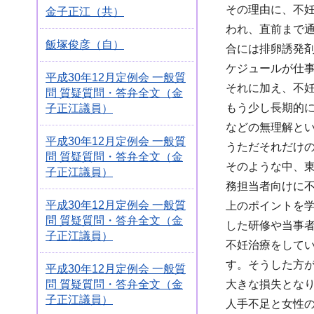
その理由に、不
金子正江（共）
われ、直前まで
飯塚俊彦（自）
合には排卵誘発
ケジュールが仕
平成30年12月定例会 一般質
それに加え、不
問 質疑質問・答弁全文（金
もう少し長期的
子正江議員）
などの無理解と
平成30年12月定例会 一般質
うただそれだけ
問 質疑質問・答弁全文（金
そのような中、
子正江議員）
務担当者向けに
平成30年12月定例会 一般質
上のポイントを
問 質疑質問・答弁全文（金
した研修や当事
子正江議員）
不妊治療をしてい
す。そうした方
平成30年12月定例会 一般質
大きな損失とな
問 質疑質問・答弁全文（金
子正江議員）
人手不足と女性