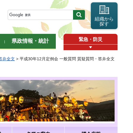
組織から
探す
緊急・防災
県政情報・統計
・答弁全文
> 平成30年12月定例会 一般質問 質疑質問・答弁全文