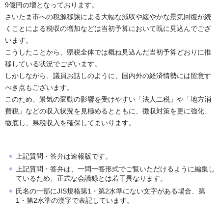
9億円の増となっております。
さいたま市への税源移譲による大幅な減収や緩やかな景気回復が続
くことによる税収の増加などは当初予算において既に見込んでござ
います。
こうしたことから、県税全体では概ね見込んだ当初予算どおりに推
移している状況でございます。
しかしながら、議員お話しのように、国内外の経済情勢には留意す
べき点もございます。
このため、景気の変動の影響を受けやすい「法人二税」や「地方消
費税」などの収入状況を見極めるとともに、徴収対策を更に強化、
徹底し、県税収入を確保してまいります。
上記質問・答弁は速報版です。
上記質問・答弁は、一問一答形式でご覧いただけるように編集し
ているため、正式な会議録とは若干異なります。
氏名の一部にJIS規格第1・第2水準にない文字がある場合、第
1・第2水準の漢字で表記しています。