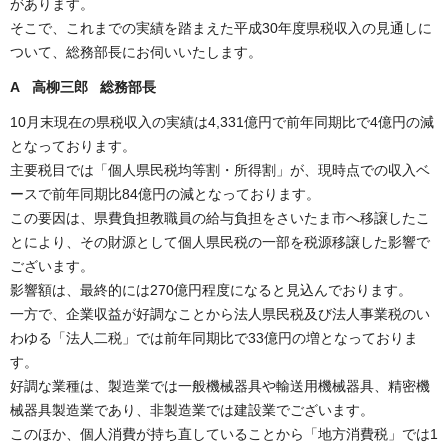
があります。
そこで、これまでの実績を踏まえた平成30年度県税収入の見通しに
ついて、総務部長にお伺いいたします。
A 高柳三郎 総務部長
10月末現在の県税収入の実績は4,331億円で前年同期比で4億円の減
となっております。
主要税目では「個人県民税均等割・所得割」が、現時点での収入ベ
ースで前年同期比84億円の減となっております。
この要因は、県費負担教職員の給与負担をさいたま市へ移譲したこ
とにより、その財源として個人県民税の一部を税源移譲した影響で
ございます。
影響額は、最終的には270億円程度になると見込んでおります。
一方で、企業収益が好調なことから法人県民税及び法人事業税のい
わゆる「法人二税」では前年同期比で33億円の増となっておりま
す。
好調な業種は、製造業では一般機械器具や輸送用機械器具、精密機
械器具製造業であり、非製造業では建設業でございます。
このほか、個人消費が持ち直していることから「地方消費税」では1