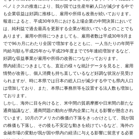
ベノミクスの推進により、我が国では生産年齢人口が減少する中で
も企業収益は好調に推移し、雇用や所得も改善が続いております。
報道によると、平成30年9月における上場企業の中間決算において
は、純利益で過去最高を更新する企業が相次いでいるとのことでも
あります。雇用や所得につきましても、雇用者数は平成30年9月ま
でで96カ月にわたり全国で増加するとともに、一人当たりの年間平
均給与額も平成25年から平成29年度までで5年連続増加するなど、
好調な収益事業が雇用や所得の改善につながっております。
県内経済につきましても、直近の様々な統計データを見ると、雇用
情勢が改善し、個人消費も持ち直しているなど好調な状況が見受け
られますが、時に本県では日本の総人口が減少する中でも県内人口
は増加しており、また、本県に事務所等を設置する法人数も増加し
ております。
しかし、海外に目を向けると、米中間の貿易摩擦や日米間の新たな
通商協議など、通商問題の動向が県内企業に与える影響が懸念され
ています。10月のアメリカの株価の下落をきっかけとして、我が国
の株価も下落し、その後も不安定な動きを続けているなど、海外の
金融市場の変動が我が国や県内の経済に与える影響に留意する必要