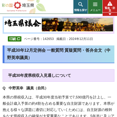
彩の国 埼玉県
緊急・防
情報を探す
メニュー
災
ページ番号：142653
掲載日：2024年12月11日
平成30年12月定例会 一般質問 質疑質問・答弁全文（中
野英幸議員）
平成30年度県税収入見通しについて
Q 中野英幸 議員（自民
）
本県の県税収入は、平成30年度当初予算で7,590億円を計上し、一
般会計歳入予算の約4割を占める重要な自主財源であります。本県が
抱える様々な課題に適切に対応していくためには、自主財源の根幹
をなす県税収入の確保が大変重要なことであります。5年半に及ぶア