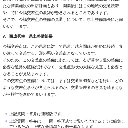
たな商業施設の出店計画もあり、開業後にはこの地域の交通渋滞
や、特に今福交差点の混雑が懸念されるところであります。
そこで、今福交差点の整備の見通しについて、県土整備部長にお伺
いいたします。
A 西成秀幸 県土整備部長
今福交差点は、この県道に対して県道川越入間線が斜めに接続し食
い違って交差する、形の悪い交差点となっています。
そのため、この交差点の整備にあたっては、右折帯や歩道の整備に
必要な道路の拡幅だけでなく、交差点形状の大幅な見直しも必要と
なることが見込まれます。
この交差点の整備については、まずは交通量調査などを行い、どの
ような交差点形状が考えられるのか、交通管理者の意見を踏まえな
がら検討を進めてまいります。
上記質問・答弁は速報版です。
上記質問・答弁は、一問一答形式でご覧いただけるように編集し
ているため、正式な会議録とは若干異なります。