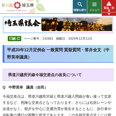
彩の国 埼玉県
緊急・防
情報を探す
メニュー
災
ページ番号：142661
掲載日：2024年12月11日
平成30年12月定例会 一般質問 質疑質問・答弁全文（中
野英幸議員）
県道川越所沢線今福交差点の改良について
Q 中野英幸 議員（自民
）
今福交差点は、県道川越所沢線と県道川越入間線が食い違って交差
するなど、危険な交差点となっております。さらには右折レーンや
歩道がなく、朝夕を中心に交通渋滞が発生するとともに、歩行者や
自転車の通行が困難な状況であります。この今福交差点近くには新