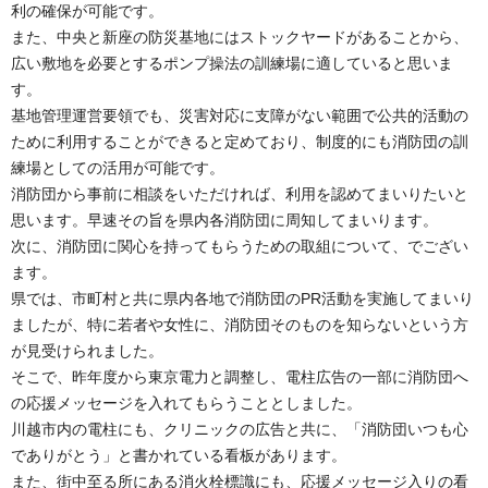
利の確保が可能です。
また、中央と新座の防災基地にはストックヤードがあることから、
広い敷地を必要とするポンプ操法の訓練場に適していると思いま
す。
基地管理運営要領でも、災害対応に支障がない範囲で公共的活動の
ために利用することができると定めており、制度的にも消防団の訓
練場としての活用が可能です。
消防団から事前に相談をいただければ、利用を認めてまいりたいと
思います。早速その旨を県内各消防団に周知してまいります。
次に、消防団に関心を持ってもらうための取組について、でござい
ます。
県では、市町村と共に県内各地で消防団のPR活動を実施してまいり
ましたが、特に若者や女性に、消防団そのものを知らないという方
が見受けられました。
そこで、昨年度から東京電力と調整し、電柱広告の一部に消防団へ
の応援メッセージを入れてもらうこととしました。
川越市内の電柱にも、クリニックの広告と共に、「消防団いつも心
でありがとう」と書かれている看板があります。
また、街中至る所にある消火栓標識にも、応援メッセージ入りの看