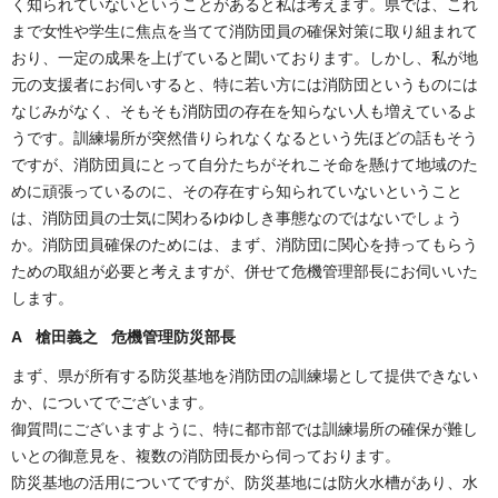
く知られていないということがあると私は考えます。県では、これ
まで女性や学生に焦点を当てて消防団員の確保対策に取り組まれて
おり、一定の成果を上げていると聞いております。しかし、私が地
元の支援者にお伺いすると、特に若い方には消防団というものには
なじみがなく、そもそも消防団の存在を知らない人も増えているよ
うです。訓練場所が突然借りられなくなるという先ほどの話もそう
ですが、消防団員にとって自分たちがそれこそ命を懸けて地域のた
めに頑張っているのに、その存在すら知られていないということ
は、消防団員の士気に関わるゆゆしき事態なのではないでしょう
か。消防団員確保のためには、まず、消防団に関心を持ってもらう
ための取組が必要と考えますが、併せて危機管理部長にお伺いいた
します。
A 槍田義之 危機管理防災部長
まず、県が所有する防災基地を消防団の訓練場として提供できない
か、についてでございます。
御質問にございますように、特に都市部では訓練場所の確保が難し
いとの御意見を、複数の消防団長から伺っております。
防災基地の活用についてですが、防災基地には防火水槽があり、水