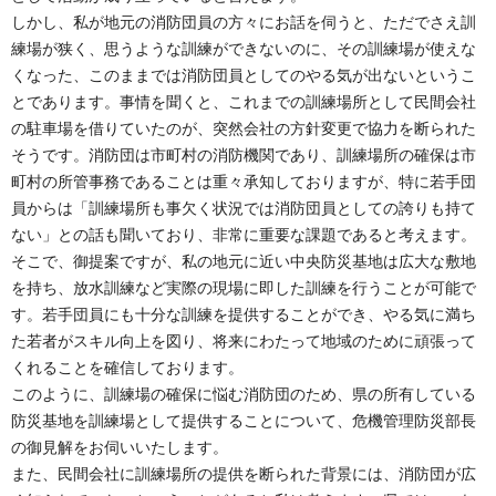
しかし、私が地元の消防団員の方々にお話を伺うと、ただでさえ訓
練場が狭く、思うような訓練ができないのに、その訓練場が使えな
くなった、このままでは消防団員としてのやる気が出ないというこ
とであります。事情を聞くと、これまでの訓練場所として民間会社
の駐車場を借りていたのが、突然会社の方針変更で協力を断られた
そうです。消防団は市町村の消防機関であり、訓練場所の確保は市
町村の所管事務であることは重々承知しておりますが、特に若手団
員からは「訓練場所も事欠く状況では消防団員としての誇りも持て
ない」との話も聞いており、非常に重要な課題であると考えます。
そこで、御提案ですが、私の地元に近い中央防災基地は広大な敷地
を持ち、放水訓練など実際の現場に即した訓練を行うことが可能で
す。若手団員にも十分な訓練を提供することができ、やる気に満ち
た若者がスキル向上を図り、将来にわたって地域のために頑張って
くれることを確信しております。
このように、訓練場の確保に悩む消防団のため、県の所有している
防災基地を訓練場として提供することについて、危機管理防災部長
の御見解をお伺いいたします。
また、民間会社に訓練場所の提供を断られた背景には、消防団が広