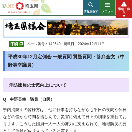
彩の国 埼玉県
緊急・防
情報を探す
メニュー
災
ページ番号：142640
掲載日：2024年12月11日
平成30年12月定例会 一般質問 質疑質問・答弁全文（中
野英幸議員）
消防団員の士気向上について
Q 中野英幸 議員（自民
）
県内消防団の皆様方は、他に仕事を持ちながらも平日の夜間や休日
などの僅かな時間を惜しんで、災害に備えて日々の訓練を重ねてお
ります。こうした団員一人一人の努力に支えられて、地域防災の要
として活動が成り立っていると言えます。