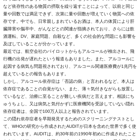
など依存性のある物質の摂取を繰り返すことによって、以前と同じ
量や回数では満足できず、次第に量や回数が増えていく物質への依
存です。中でも、日常親しまれているお酒は、本人の体質により肝
臓障害や脳卒中、がんなどとの関連が指摘されており、さらには飲
酒運転、DV、家庭問題、自殺など、多くの社会的な問題にも影響を
及ぼしていることが分かっています。
最近では、航空会社のパイロットからもアルコールが検出され、飛
行機の出発が遅れたという報道もありました。また、アルコールに
起因する病気も問題視されており、アルコール関連医療費が1兆円を
超えているとの報告もあります。
しかし、アルコール依存症は「否認の病」と言われるなど、本人は
依存症であることの自覚がない、また、薄々気付きながらも放置し
ているなど、治療に至ることが難しい疾病だと言えます。相談にち
ゅうちょし、又は病気と気付かずに医療機関を受診していない隠れ
依存症者は、全国で100万人以上と報告されています。
この隠れ依存症者を早期発見するためのスクリーニングテストとし
て、WHOの研究から作成されたAUDITが日本を含めた世界で多く使
われています。AUDITは、約30年前の1990年初めに作成されたこと