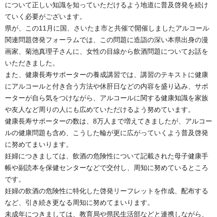
について正しい知識を知っていただけるよう地道に普及啓発を続け
ていく必要がございます。
県が、この11月に国、さいたま市と共催で開催しましたアルコール
関連問題啓発フォーラムでは、この問題に造詣の深い本県出身の漫
画家、菊池真理子さんに、女性の目線から飲酒問題についてお話を
いただきました。
また、健康長寿サポーターの養成講習では、講習のテキストに健康
にアルコールと付き合う方法や休肝日などの内容を盛り込み、サポ
ーターが自ら気をつけながら、アルコールに関する健康知識を家族
や友人など周りの人にも広めていただけるよう努めています。
健康長寿サポーターの数は、8万人まで増えてきましたが、アルコー
ルの健康問題も含め、こうした輪が更に広がっていくよう普及啓発
に努めてまいります。
妊婦につきましては、飲酒の危険性について記載された母子健康手
帳や副読本を保健センターなどで交付し、周知に努めているところ
です。
妊婦の飲酒の危険性に特化した啓発リーフレットを作成、配布する
など、引き続き更なる周知に努めてまいります。
未成年につきましては、教育局や県民生活部などと連携しながら、