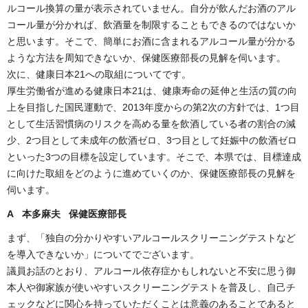
ルコール換算の量が表示されていません。自分が飲んだお酒のアル
コール量が分かれば、飲酒量を制限することもできるのではないか
と思います。そこで、簡単にお酒に含まれるアルコール量が分かる
ような方法を周知できないか、保健医療部長の見解を伺います。
次に、健康日本21への取組についてです。
厚生労働省が進める健康日本21は、健康寿命の延伸と生活の質の向
上を目指した国民運動で、2013年度からの第2次の方針では、1つ目
として生活習慣病のリスクを高める量を飲酒している者の割合の減
少、2つ目として未成年の飲酒ゼロ、3つ目として妊娠中の飲酒ゼロ
といった3つの目標を設定しています。そこで、本県では、目標達成
に向けた取組をどのように進めていくのか、保健医療部長の見解を
伺います。
A 本多麻夫 保健医療部長
まず、「独自の分かりやすいアルコールスクリーニングテストなど
を導入できないか」についてでございます。
議員お話のとおり、アルコール依存症かもしれないと不安に思う御
本人や御家族が使いやすいスクリーニングテストを普及し、自己チ
ェックなどに関心を持っていただくことは意義のあることであると