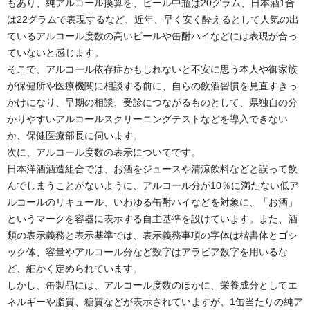
もあり、純アルコール換算を、ビール中瓶は20グラム、日本酒1合
は22グラムで表現するなど、近年、早く安く酔えるとして人気の出
ているアルコール度数の高いビールや缶酎ハイなどには表現が合っ
ていないと感じます。
そこで、アルコール依存症かもしれないと不安に思う本人や御家族
が保健所や医療機関に相談する前に、自らの飲酒習慣を見直すきっ
かけになり、早期の相談、受診につながるものとして、県独自の分
かりやすいアルコールスクリーニングテストなどを導入できない
か、保健医療部長に伺います。
次に、アルコール度数の表示についてです。
日本洋酒酒造組合では、お酒をジュースや清涼飲料などと誤って飲
んでしまうことがないように、アルコール分が10％に満たない低ア
ルコールのリキュール、いわゆる缶酎ハイなどを対象に、「お酒」
というマークを容器に表示する自主基準を設けています。また、酒
類の表示義務と表示基準では、表示義務事項の字体は楷書体とゴシ
ック体、容量やアルコール分など数字はアラビア数字を用いるな
ど、細かく定められています。
しかし、缶製品には、アルコール度数のほかに、栄養成分としてエ
ネルギーや脂質、糖質などが表示されていますが、1缶当たりの純ア