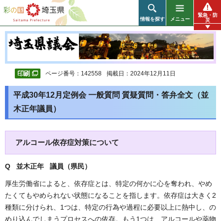
彩の国 埼玉県
緊急・防
情報を探す
メニュー
災
ページ番号：142558
掲載日：2024年12月11日
平成30年12月定例会 一般質問 質疑質問・答弁全文（並
木正年議員）
アルコール依存症対策について
Q 並木正年 議員（県民
）
厚生労働省によると、依存症とは、特定の何かに心を奪われ、やめ
たくてもやめられない状態になることを指します。依存症は大きく2
種類に分けられ、1つは、特定の行為や過程に必要以上に熱中し、の
めり込んでしまうプロセスへの依存。もう1つは、アルコールや薬物