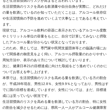
ると生活習慣病のリスクが高まると言われています。
生活習慣病のリスクを高める飲酒量や自分自身が実際に、どれだけ
の量を飲酒しているのか知っていただくことは、アルコール依存症
や生活習慣病の予防を進めていく上で大事なことであると考えてい
ます。
現状では、アルコール飲料の容器に表示されているアルコール度数
やミリリットル単位の容量をもとに、自分で計算してみないと摂取
したアルコール量が分からない状況となっております。
このため、県としては、専門家や民間支援団体等との協議の場にお
いて関係者の御意見をよく伺い、アルコール摂取量のわかりやすい
周知方法や、表示のあり方について検討してまいります。
次に、健康日本21の目標達成に向けた取組をどう進めていくのかに
ついてお答えを申し上げます。
本県では、生活習慣病のリスクを高める量を飲酒している方の割合
が、平成28年現在、男性12.8％、女性9.9％となっており、男性はす
でに国の目標を達成していますが、女性については、まだ、目標達
成には至っていない状況です。
生活習慣病のリスクを高める量を飲酒している方の割合、特に女性
の割合を減少させるためには、県民一人一人がアルコール健康障害