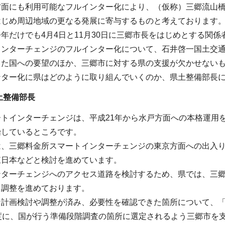
方面にも利用可能なフルインター化により、（仮称）三郷流山
はじめ周辺地域の更なる発展に寄与するものと考えております
年だけでも4月4日と11月30日に三郷市長をはじめとする関
インターチェンジのフルインター化について、石井啓一国土交
した国への要望のほか、三郷市に対する県の支援が欠かせない
ンター化に県はどのように取り組んでいくのか、県土整備部長
土整備部長
トインターチェンジは、平成21年から水戸方面への本格運用を
始しているところです。
は、三郷料金所スマートインターチェンジの東京方面への出入
東日本などと検討を進めています。
ンターチェンジへのアクセス道路を検討するため、県では、三
、調整を進めております。
な計画検討や調整が済み、必要性を確認できた箇所について、
年度に、国が行う準備段階調査の箇所に選定されるよう三郷市を