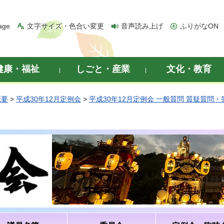
age
文字サイズ・色合い変更
音声読み上げ
ふりがなON
健康・福祉
しごと・産業
文化・教育
概要
>
平成30年12月定例会
>
平成30年12月定例会 一般質問 質疑質問