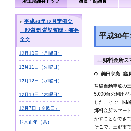
埼玉県議会トップ
議長・副議長
平成30年12月定例会
一般質問 質疑質問・答弁
平成30
全文
12月10日（月曜日）
三郷料金所ス
12月11日（火曜日）
Q 美田宗亮 議
12月12日（水曜日）
常磐自動車道の三
5,000台の利
12月13日（木曜日）
したことで、関
12月7日（金曜日）
郷料金所スマー
かすことができ
並木正年（県）
そこで、三郷市