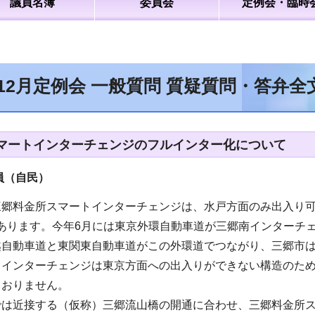
議員名簿
委員会
定例会・臨時
年12月定例会 一般質問 質疑質問・答弁
マートインターチェンジのフルインター化について
員（自民
）
郷料金所スマートインターチェンジは、水戸方面のみ出入り可能
用があります。今年6月には東京外環自動車道が三郷南インター
越自動車道と東関東自動車道がこの外環道でつながり、三郷市
トインターチェンジは東京方面への出入りができない構造のた
ておりません。
では近接する（仮称）三郷流山橋の開通に合わせ、三郷料金所