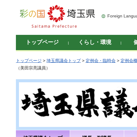
彩の国 埼玉県
Foreign Langu
トップページ
くらし・環境
トップページ
>
埼玉県議会トップ
>
定例会・臨時会
>
定例会
（美田宗亮議員）