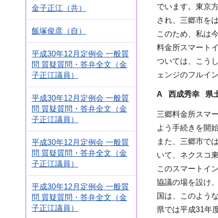
でいます。東京
金子正江（共）
され、三郷市を
飯塚俊彦（自）
このため、私は今
料金所スマート
平成30年12月定例会 一般質
ついては、こう
問 質疑質問・答弁全文（金
ェンジのフルイ
子正江議員）
A 西成秀幸 県
平成30年12月定例会 一般質
問 質疑質問・答弁全文（金
三郷料金所スマー
子正江議員）
よう手続きを開
また、三郷市で
平成30年12月定例会 一般質
問 質疑質問・答弁全文（金
いて、ネクスコ
子正江議員）
このスマートイ
協議の場を設け
平成30年12月定例会 一般質
国は、このよう
問 質疑質問・答弁全文（金
子正江議員）
県では平成31