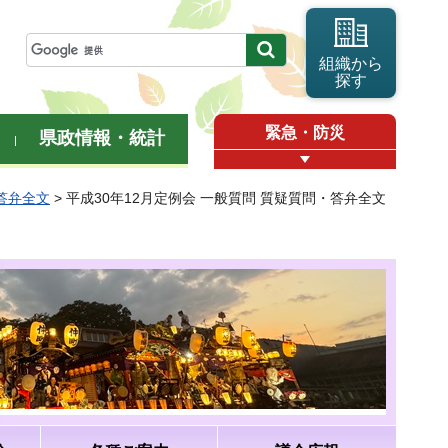
組織から
探す
緊急・防災
県政情報・統計
・答弁全文
> 平成30年12月定例会 一般質問 質疑質問・答弁全文