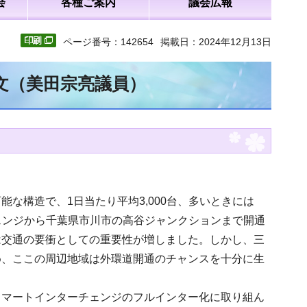
会
各種ご案内
議会広報
ページ番号：142654
掲載日：2024年12月13日
全文（美田宗亮議員）
な構造で、1日当たり平均3,000台、多いときには
チェンジから千葉県市川市の高谷ジャンクションまで開通
は交通の要衝としての重要性が増しました。しかし、三
め、ここの周辺地域は外環道開通のチャンスを十分に生
スマートインターチェンジのフルインター化に取り組ん