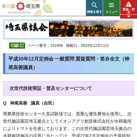
彩の国 埼玉県
緊急・防
情報を探す
メニュー
災
ページ番号：142466
掲載日：2024年12月11日
平成30年12月定例会 一般質問 質疑質問・答弁全文（神
尾高善議員）
次世代技術実証・普及センターについて
Q 神尾高善 議員（自民
）
県農業技術センター久喜試験場では、貴重な優良農地を使用し、次
世代施設園芸埼玉拠点としてイオンアグリ創造株式会社が水耕栽培
によりトマトを生産しております。この次世代施設園芸埼玉拠点の
水耕栽培施設の設置に当たっては、平成27年2月定例会の予算特別