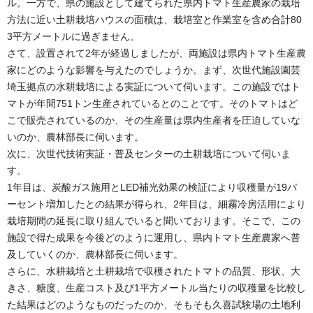
ル。一方で、県の施設として建てられた県内トマト生産農家の栽培
方法に近い土耕栽培ハウスの面積は、栽培室と作業室を含め合計80
3平方メートルに過ぎません。
さて、設置されて2年が経過しましたが、両施設は県内トマト生産農
家にどのような影響を与えたのでしょうか。まず、次世代施設園芸
埼玉拠点の水耕栽培による実証について伺います。この施設ではト
マトが年間751トン生産されているとのことです。そのトマトはど
こで販売されているのか、その生産量は県内生産者を圧迫していな
いのか、農林部長に伺います。
次に、次世代技術実証・普及センターの土耕栽培について伺いま
す。
1年目は、炭酸ガス施用とLED補光効果の検証により収穫量が19パ
ーセント増加したとの結果が得られ、2年目は、細霧冷房活用により
栽培期間の延長に取り組んでいると聞いております。そこで、この
施設で得た成果を今後どのように運用し、県内トマト生産農家へ普
及していくのか、農林部長に伺います。
さらに、水耕栽培と土耕栽培で収穫されたトマトの品質、形状、大
きさ、糖度、生産コスト及び1平方メートル当たりの収穫量を比較し
た結果はどのようなものだったのか、そもそも久喜試験場の土地利