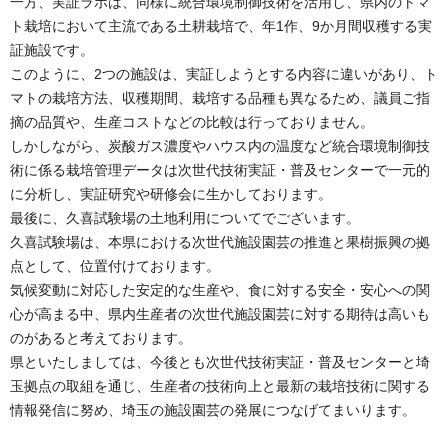
一方、実証ラボは、同様に統合環境制御技術を活用し、県内のトマ
ト栽培において主流である土耕栽培で、年1作、9か月間収穫する実
証施設です。
このように、2つの施設は、実証しようとする内容に違いがあり、ト
マトの栽培方法、収穫期間、栽培する品種も異なるため、議員ご指
摘の品質や、生産コストなどの比較は行っておりません。
しかしながら、炭酸ガス濃度やハウス内の温度など統合環境制御技
術に係る栽培管理データは次世代技術実証・普及センターで一元的
に分析し、実証研究や研修会に生かしております。
最後に、久喜試験場の土地利用についてでございます。
久喜試験場は、本県における次世代施設園芸の推進と果樹振興の拠
点として、位置付けております。
気候変動に対応した安定的な生産や、食に対する安全・安心への関
心が高まる中、県内生産者の次世代施設園芸に対する期待は高いも
のがあると考えております。
県といたしましては、今後とも次世代技術実証・普及センターと埼
玉拠点の取組を通じ、生産者の技術向上と最新の栽培技術に関する
情報発信に努め、埼玉の施設園芸の発展につなげてまいります。