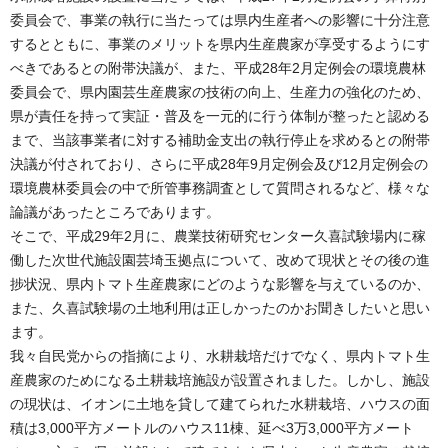
委員会で、事業の執行に当たっては県内生産者への影響に十分注意
するとともに、事業のメリットを県内生産農家が享受するようにす
べきであるとの附帯決議が、また、平成28年2月定例会の環境農林
委員会で、県内園芸生産農家の技術の向上、生産力の強化のため、
県が責任を持って実証・普及を一元的に行う体制が整ったと認める
まで、当該事業者に対する補助金支出の執行停止を求めるとの附帯
決議が付されており、さらに平成28年9月定例会及び12月定例会の
環境農林委員会の中で所管事務調査として質問されるなど、様々な
論議があったところであります。
そこで、平成29年2月に、農業技術研究センター久喜試験場内に稼
働した次世代施設園芸埼玉拠点について、改めて現状とその後の進
捗状況、県内トマト生産農家にどのような影響を与えているのか、
また、久喜試験場の土地利用は正しかったのかお聞きしたいと思い
ます。
我々自民党からの指摘により、水耕栽培だけでなく、県内トマト生
産農家のためになる土耕栽培施設が設置されました。しかし、施設
の現状は、イオンに土地を貸して建てられた水耕栽培、ハウスの面
積は3,000平方メートルのハウス11棟、延べ3万3,000平方メート