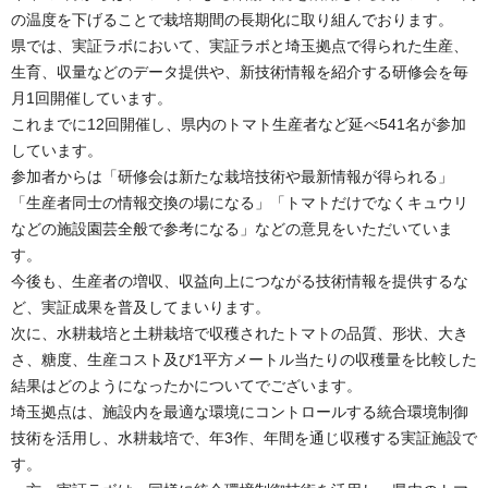
の温度を下げることで栽培期間の長期化に取り組んでおります。
県では、実証ラボにおいて、実証ラボと埼玉拠点で得られた生産、
生育、収量などのデータ提供や、新技術情報を紹介する研修会を毎
月1回開催しています。
これまでに12回開催し、県内のトマト生産者など延べ541名が参加
しています。
参加者からは「研修会は新たな栽培技術や最新情報が得られる」
「生産者同士の情報交換の場になる」「トマトだけでなくキュウリ
などの施設園芸全般で参考になる」などの意見をいただいていま
す。
今後も、生産者の増収、収益向上につながる技術情報を提供するな
ど、実証成果を普及してまいります。
次に、水耕栽培と土耕栽培で収穫されたトマトの品質、形状、大き
さ、糖度、生産コスト及び1平方メートル当たりの収穫量を比較した
結果はどのようになったかについてでございます。
埼玉拠点は、施設内を最適な環境にコントロールする統合環境制御
技術を活用し、水耕栽培で、年3作、年間を通じ収穫する実証施設で
す。