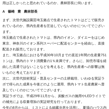
用は正しかったと思われているのか、農林部長に伺います。
A 篠崎 豊 農林部長
まず、次世代施設園芸埼玉拠点で生産されたトマトはどこで販売さ
れているのか、県内生産者を圧迫していないのかについてでござい
ます。
埼玉拠点で生産されたトマトは、県内のイオン、ダイエーをはじめ
東京、神奈川のイオン系列スーパーに配送センターを経由し、直接
配送され販売しております。
また、埼玉拠点における平成30年10月までの直近1年間の生産量751
トンは、県内のトマト消費量の1％未満です。さらに、卸売市場を経
由した流通ではないことなどを考えると、県内生産者への影響は無
いものと考えております。
次に、次世代技術実証・普及センターの土耕栽培、いわゆる実証ラ
ボで得られた成果を今後どのように運用、県内トマト生産農家へ普
及していくのかについてでございます。
実証ラボでは、平成29年11月から、炭酸ガスの施用やLEDライトで
の補光による収量増加の実証研究を行っております。
今年の8月からは、ミストによる細霧冷房を活用し、夏場のハウス内