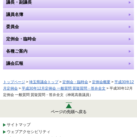
議長・副議長
議員名簿
委員会
定例会・臨時会
各種ご案内
議会広報
トップページ
>
埼玉県議会トップ
>
定例会・臨時会
>
定例会概要
>
平成30年12
月定例会
>
平成30年12月定例会 一般質問 質疑質問・答弁全文
> 平成30年12月
定例会 一般質問 質疑質問・答弁全文（神尾高善議員）
ページの先頭へ戻る
サイトマップ
ウェブアクセシビリティ