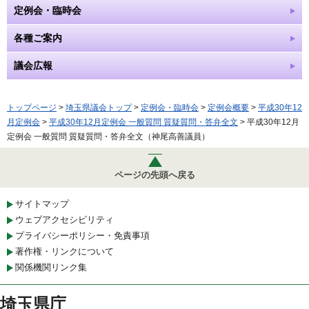
定例会・臨時会
各種ご案内
議会広報
トップページ
>
埼玉県議会トップ
>
定例会・臨時会
>
定例会概要
>
平成30年12
月定例会
>
平成30年12月定例会 一般質問 質疑質問・答弁全文
> 平成30年12月
定例会 一般質問 質疑質問・答弁全文（神尾高善議員）
ページの先頭へ戻る
サイトマップ
ウェブアクセシビリティ
プライバシーポリシー・免責事項
著作権・リンクについて
関係機関リンク集
埼玉県庁