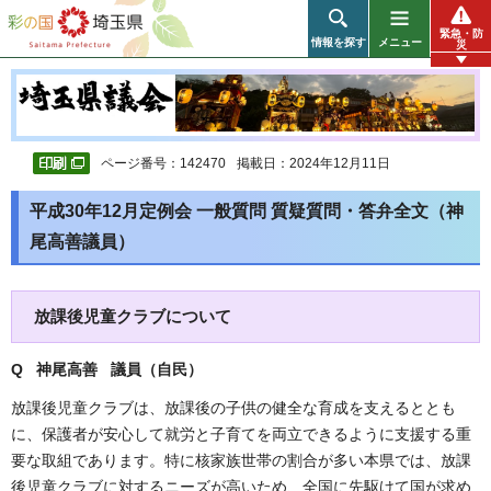
彩の国 埼玉県
緊急・防
情報を探す
メニュー
災
ページ番号：142470
掲載日：2024年12月11日
平成30年12月定例会 一般質問 質疑質問・答弁全文（神
尾高善議員）
放課後児童クラブについて
Q 神尾高善 議員（自民
）
放課後児童クラブは、放課後の子供の健全な育成を支えるととも
に、保護者が安心して就労と子育てを両立できるように支援する重
要な取組であります。特に核家族世帯の割合が多い本県では、放課
後児童クラブに対するニーズが高いため、全国に先駆けて国が求め