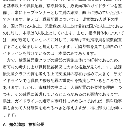
る基準以上の職員配置、指導員体制、必要面積のガイドラインを整
備し、常にトップランナーとして質の維持、向上に努めていただい
ております。例えば、職員配置については、児童数19人以下の場
合、国と同じ2人以上、児童数20人以上の場合は国が2人以上である
のに対し、本県は3人以上としています。また、指導員体制について
は、国が規定していないのに対して、本県は常勤指導員を複数配置
することが望ましいと規定しています。近隣都県を見ても独自のガ
イドラインを設けているのは、本県のみであります。
一方で、放課後児童クラブの運営の実施主体は市町村であるため、
市町村の考えにより職員配置状況に大きな格差が見られます。放課
後児童クラブの質を考える上で支援員の存在は極めて大きく、県ガ
イドラインでも職員の複数配置の重要性を指摘しているところでも
あります。しかし、市町村の中には、人員配置の必要性を理解しつ
つも、その確保に苦慮しているところがあるのも実情であります。
県は、ガイドラインの遵守を市町村に求めるのであれば、県単独事
業も含めて人材確保を進めるべきと考えますが、福祉部長にお伺い
します。
A 知久清志 福祉部長