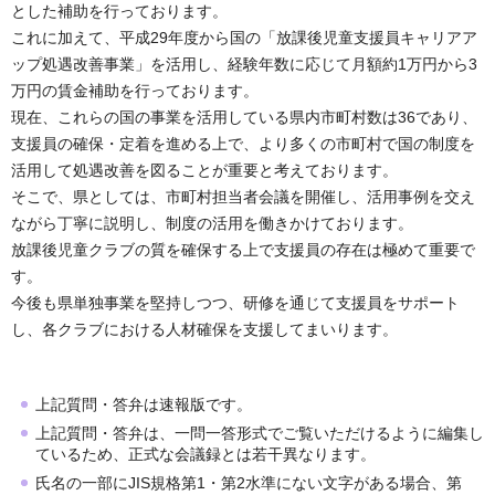
とした補助を行っております。
これに加えて、平成29年度から国の「放課後児童支援員キャリアア
ップ処遇改善事業」を活用し、経験年数に応じて月額約1万円から3
万円の賃金補助を行っております。
現在、これらの国の事業を活用している県内市町村数は36であり、
支援員の確保・定着を進める上で、より多くの市町村で国の制度を
活用して処遇改善を図ることが重要と考えております。
そこで、県としては、市町村担当者会議を開催し、活用事例を交え
ながら丁寧に説明し、制度の活用を働きかけております。
放課後児童クラブの質を確保する上で支援員の存在は極めて重要で
す。
今後も県単独事業を堅持しつつ、研修を通じて支援員をサポート
し、各クラブにおける人材確保を支援してまいります。
上記質問・答弁は速報版です。
上記質問・答弁は、一問一答形式でご覧いただけるように編集し
ているため、正式な会議録とは若干異なります。
氏名の一部にJIS規格第1・第2水準にない文字がある場合、第