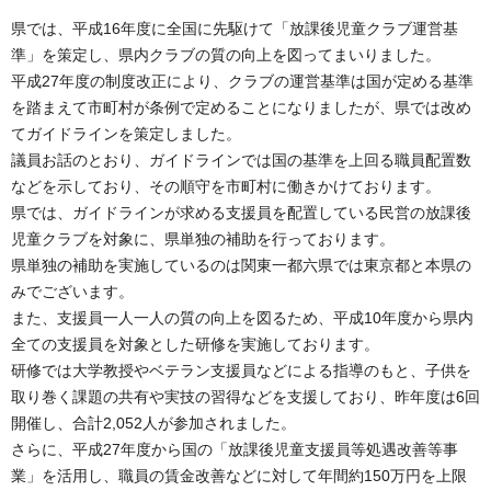
県では、平成16年度に全国に先駆けて「放課後児童クラブ運営基
準」を策定し、県内クラブの質の向上を図ってまいりました。
平成27年度の制度改正により、クラブの運営基準は国が定める基準
を踏まえて市町村が条例で定めることになりましたが、県では改め
てガイドラインを策定しました。
議員お話のとおり、ガイドラインでは国の基準を上回る職員配置数
などを示しており、その順守を市町村に働きかけております。
県では、ガイドラインが求める支援員を配置している民営の放課後
児童クラブを対象に、県単独の補助を行っております。
県単独の補助を実施しているのは関東一都六県では東京都と本県の
みでございます。
また、支援員一人一人の質の向上を図るため、平成10年度から県内
全ての支援員を対象とした研修を実施しております。
研修では大学教授やベテラン支援員などによる指導のもと、子供を
取り巻く課題の共有や実技の習得などを支援しており、昨年度は6回
開催し、合計2,052人が参加されました。
さらに、平成27年度から国の「放課後児童支援員等処遇改善等事
業」を活用し、職員の賃金改善などに対して年間約150万円を上限