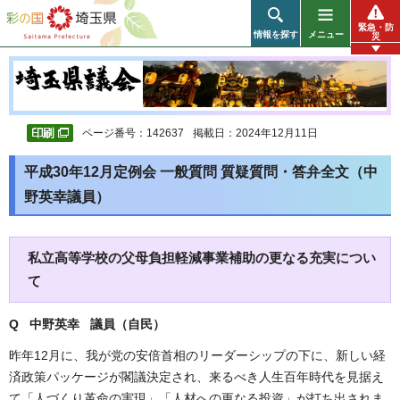
彩の国 埼玉県
緊急・防
情報を探す
メニュー
災
ページ番号：142637
掲載日：2024年12月11日
平成30年12月定例会 一般質問 質疑質問・答弁全文（中
野英幸議員）
私立高等学校の父母負担軽減事業補助の更なる充実につい
て
Q 中野英幸 議員（自民
）
昨年12月に、我が党の安倍首相のリーダーシップの下に、新しい経
済政策パッケージが閣議決定され、来るべき人生百年時代を見据え
て「人づくり革命の実現」「人材への更なる投資」が打ち出されま