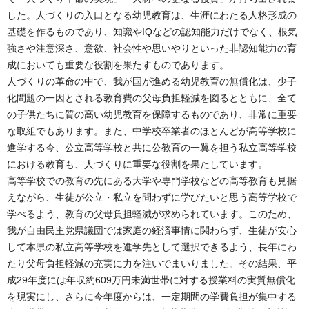
した。人づくりの入口となる幼児教育は、生涯にわたる人格形成の
基礎を作るものであり、知識やIQなどの認知能力だけでなく、根気
強さや注意深さ、意欲、社会性や思いやりといった非認知能力の育
成においても重要な役割を果たすものであります。
人づくりの革命の中で、我が国が進める幼児教育の無償化は、少子
化問題の一因とされる教育費の父母負担軽減を図るとともに、全て
の子供たちに質の高い幼児教育を保障するものであり、非常に重要
な取組でもあります。また、中学校卒業者のほとんどが高等学校に
進学する今、公立高等学校と共に公教育の一翼を担う私立高等学校
における教育も、人づくりに重要な役割を果たしています。
高等学校での教育の先にある大学や専門学校などの高等教育も見据
えながら、生徒が公立・私立を問わずに学びたいと思う高等学校で
学べるよう、教育の父母負担軽減が求められています。このため、
我が自由民主党県議団では家庭の経済事情に関わらず、生徒が安心
して本県の私立高等学校を進学先として選択できるよう、長年にわ
たり父母負担軽減の充実に力を注いでまいりました。その結果、平
成29年度には年収約609万円未満世帯に対する授業料の実質無償化
を現実にし、さらに今年度からは、一定期間の学費負担が集中する