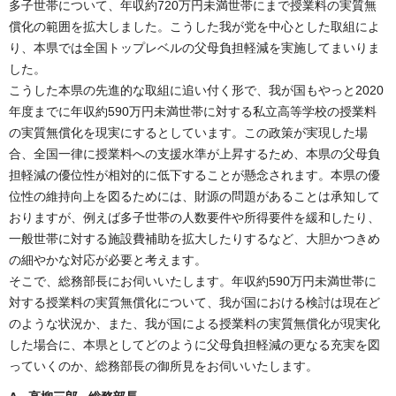
多子世帯について、年収約720万円未満世帯にまで授業料の実質無
償化の範囲を拡大しました。こうした我が党を中心とした取組によ
り、本県では全国トップレベルの父母負担軽減を実施してまいりま
した。
こうした本県の先進的な取組に追い付く形で、我が国もやっと2020
年度までに年収約590万円未満世帯に対する私立高等学校の授業料
の実質無償化を現実にするとしています。この政策が実現した場
合、全国一律に授業料への支援水準が上昇するため、本県の父母負
担軽減の優位性が相対的に低下することが懸念されます。本県の優
位性の維持向上を図るためには、財源の問題があることは承知して
おりますが、例えば多子世帯の人数要件や所得要件を緩和したり、
一般世帯に対する施設費補助を拡大したりするなど、大胆かつきめ
の細やかな対応が必要と考えます。
そこで、総務部長にお伺いいたします。年収約590万円未満世帯に
対する授業料の実質無償化について、我が国における検討は現在ど
のような状況か、また、我が国による授業料の実質無償化が現実化
した場合に、本県としてどのように父母負担軽減の更なる充実を図
っていくのか、総務部長の御所見をお伺いいたします。