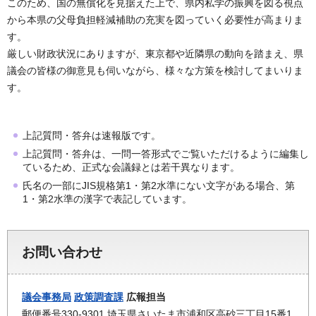
このため、国の無償化を見据えた上で、県内私学の振興を図る視点
から本県の父母負担軽減補助の充実を図っていく必要性が高まりま
す。
厳しい財政状況にありますが、東京都や近隣県の動向を踏まえ、県
議会の皆様の御意見も伺いながら、様々な方策を検討してまいりま
す。
上記質問・答弁は速報版です。
上記質問・答弁は、一問一答形式でご覧いただけるように編集し
ているため、正式な会議録とは若干異なります。
氏名の一部にJIS規格第1・第2水準にない文字がある場合、第
1・第2水準の漢字で表記しています。
お問い合わせ
議会事務局
政策調査課
広報担当
郵便番号330-9301 埼玉県さいたま市浦和区高砂三丁目15番1