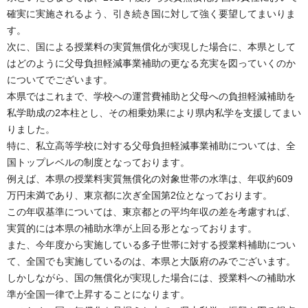
確実に実施されるよう、引き続き国に対して強く要望してまいりま
す。
次に、国による授業料の実質無償化が実現した場合に、本県として
はどのように父母負担軽減事業補助の更なる充実を図っていくのか
についてでございます。
本県ではこれまで、学校への運営費補助と父母への負担軽減補助を
私学助成の2本柱とし、その相乗効果により県内私学を支援してまい
りました。
特に、私立高等学校に対する父母負担軽減事業補助については、全
国トップレベルの制度となっております。
例えば、本県の授業料実質無償化の対象世帯の水準は、年収約609
万円未満であり、東京都に次ぎ全国第2位となっております。
この年収基準については、東京都との平均年収の差を考慮すれば、
実質的には本県の補助水準が上回る形となっております。
また、今年度から実施している多子世帯に対する授業料補助につい
て、全国でも実施しているのは、本県と大阪府のみでございます。
しかしながら、国の無償化が実現した場合には、授業料への補助水
準が全国一律で上昇することになります。