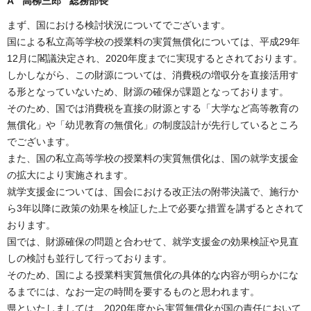
A 高柳三郎 総務部長
まず、国における検討状況についてでございます。
国による私立高等学校の授業料の実質無償化については、平成29年
12月に閣議決定され、2020年度までに実現するとされております。
しかしながら、この財源については、消費税の増収分を直接活用す
る形となっていないため、財源の確保が課題となっております。
そのため、国では消費税を直接の財源とする「大学など高等教育の
無償化」や「幼児教育の無償化」の制度設計が先行しているところ
でございます。
また、国の私立高等学校の授業料の実質無償化は、国の就学支援金
の拡大により実施されます。
就学支援金については、国会における改正法の附帯決議で、施行か
ら3年以降に政策の効果を検証した上で必要な措置を講ずるとされて
おります。
国では、財源確保の問題と合わせて、就学支援金の効果検証や見直
しの検討も並行して行っております。
そのため、国による授業料実質無償化の具体的な内容が明らかにな
るまでには、なお一定の時間を要するものと思われます。
県といたしましては、2020年度から実質無償化が国の責任において