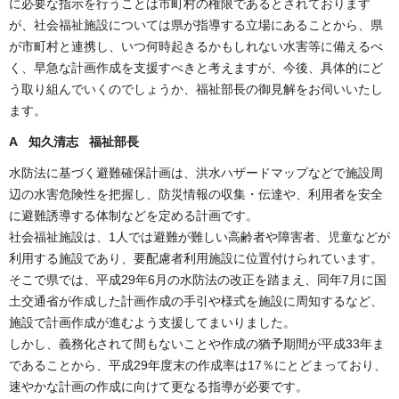
に必要な指示を行うことは市町村の権限であるとされております
が、社会福祉施設については県が指導する立場にあることから、県
が市町村と連携し、いつ何時起きるかもしれない水害等に備えるべ
く、早急な計画作成を支援すべきと考えますが、今後、具体的にど
う取り組んでいくのでしょうか、福祉部長の御見解をお伺いいたし
ます。
A 知久清志 福祉部長
水防法に基づく避難確保計画は、洪水ハザードマップなどで施設周
辺の水害危険性を把握し、防災情報の収集・伝達や、利用者を安全
に避難誘導する体制などを定める計画です。
社会福祉施設は、1人では避難が難しい高齢者や障害者、児童などが
利用する施設であり、要配慮者利用施設に位置付けられています。
そこで県では、平成29年6月の水防法の改正を踏まえ、同年7月に国
土交通省が作成した計画作成の手引や様式を施設に周知するなど、
施設で計画作成が進むよう支援してまいりました。
しかし、義務化されて間もないことや作成の猶予期間が平成33年ま
であることから、平成29年度末の作成率は17％にとどまっており、
速やかな計画の作成に向けて更なる指導が必要です。