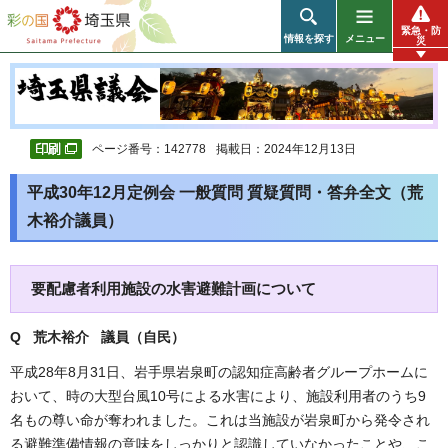
彩の国 埼玉県
緊急・防
情報を探す
メニュー
災
ページ番号：142778
掲載日：2024年12月13日
平成30年12月定例会 一般質問 質疑質問・答弁全文（荒
木裕介議員）
要配慮者利用施設の水害避難計画について
Q 荒木裕介 議員（自民
）
平成28年8月31日、岩手県岩泉町の認知症高齢者グループホームに
おいて、時の大型台風10号による水害により、施設利用者のうち9
名もの尊い命が奪われました。これは当施設が岩泉町から発令され
る避難準備情報の意味をしっかりと認識していなかったことや、こ