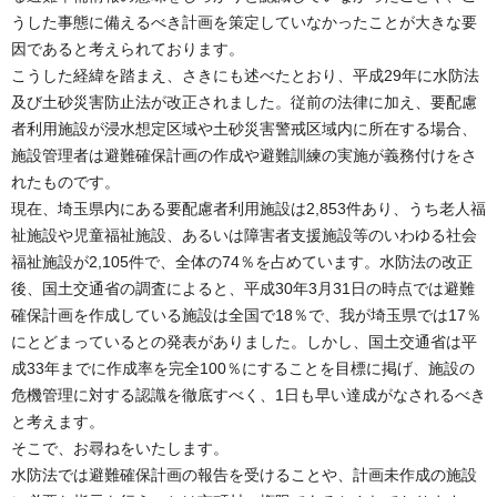
うした事態に備えるべき計画を策定していなかったことが大きな要
因であると考えられております。
こうした経緯を踏まえ、さきにも述べたとおり、平成29年に水防法
及び土砂災害防止法が改正されました。従前の法律に加え、要配慮
者利用施設が浸水想定区域や土砂災害警戒区域内に所在する場合、
施設管理者は避難確保計画の作成や避難訓練の実施が義務付けをさ
れたものです。
現在、埼玉県内にある要配慮者利用施設は2,853件あり、うち老人福
祉施設や児童福祉施設、あるいは障害者支援施設等のいわゆる社会
福祉施設が2,105件で、全体の74％を占めています。水防法の改正
後、国土交通省の調査によると、平成30年3月31日の時点では避難
確保計画を作成している施設は全国で18％で、我が埼玉県では17％
にとどまっているとの発表がありました。しかし、国土交通省は平
成33年までに作成率を完全100％にすることを目標に掲げ、施設の
危機管理に対する認識を徹底すべく、1日も早い達成がなされるべき
と考えます。
そこで、お尋ねをいたします。
水防法では避難確保計画の報告を受けることや、計画未作成の施設