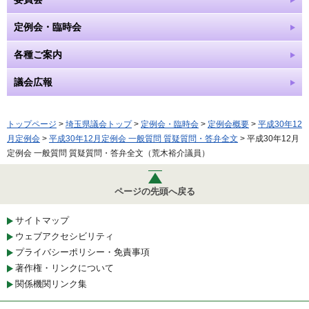
定例会・臨時会
各種ご案内
議会広報
トップページ
>
埼玉県議会トップ
>
定例会・臨時会
>
定例会概要
>
平成30年12
月定例会
>
平成30年12月定例会 一般質問 質疑質問・答弁全文
> 平成30年12月
定例会 一般質問 質疑質問・答弁全文（荒木裕介議員）
ページの先頭へ戻る
サイトマップ
ウェブアクセシビリティ
プライバシーポリシー・免責事項
著作権・リンクについて
関係機関リンク集