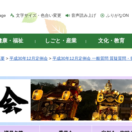
age
文字サイズ・色合い変更
音声読み上げ
ふりがなON
健康・福祉
しごと・産業
文化・教育
概要
>
平成30年12月定例会
>
平成30年12月定例会 一般質問 質疑質問