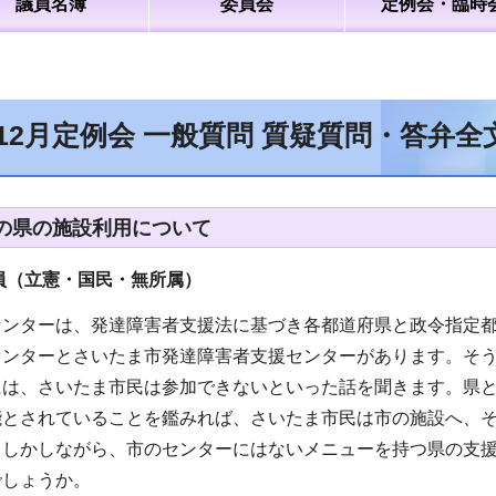
議員名簿
委員会
定例会・臨時
年12月定例会 一般質問 質疑質問・答弁
の県の施設利用について
員（立憲・国民・無所属
）
センターは、発達障害者支援法に基づき各都道府県と政令指定
センターとさいたま市発達障害者支援センターがあります。そ
には、さいたま市民は参加できないといった話を聞きます。県
能とされていることを鑑みれば、さいたま市民は市の施設へ、
。しかしながら、市のセンターにはないメニューを持つ県の支
でしょうか。