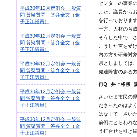
センターの事業
平成30年12月定例会 一般質
また、議員から
問 質疑質問・答弁全文（金
を行っておりま
子正江議員）
一方、人材の育
平成30年12月定例会 一般質
そうした中で、
問 質疑質問・答弁全文（金
こうした声を受
子正江議員）
内の方を研修対
県としましては
平成30年12月定例会 一般質
問 質疑質問・答弁全文（金
発達障害のある
子正江議員）
再Q 井上将勝 
平成30年12月定例会 一般質
さいたま市民の
問 質疑質問・答弁全文（金
子正江議員）
ださったのはよ
はなくて、さい
平成30年12月定例会 一般質
前例にとらわれ
問 質疑質問・答弁全文（金
う打合せを引き
子正江議員）