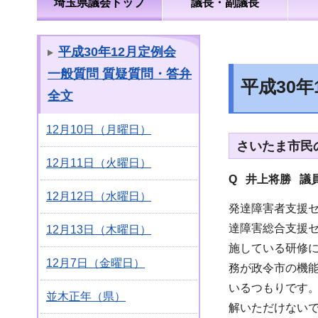
埼玉県議会トップ
議長・副議長
平成30年12月定例会
一般質問 質疑質問・答弁
平成30
全文
12月10日（月曜日）
さいたま市民
12月11日（火曜日）
Q 井上将勝 議
12月12日（水曜日）
発達障害者支援
達障害総合支援
12月13日（木曜日）
施している研修
12月7日（金曜日）
務が政令市の機
いるつもりです
並木正年（県）
解いただけない