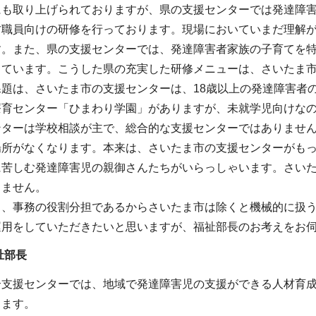
にも取り上げられておりますが、県の支援センターでは発達障
村職員向けの研修を行っております。現場においていまだ理解
す。また、県の支援センターでは、発達障害者家族の子育てを
っています。こうした県の充実した研修メニューは、さいたま
課題は、さいたま市の支援センターは、18歳以上の発達障害者
療育センター「ひまわり学園」がありますが、未就学児向けな
ンターは学校相談が主で、総合的な支援センターではありません
場所がなくなります。本来は、さいたま市の支援センターがも
に苦しむ発達障害児の親御さんたちがいらっしゃいます。さい
りません。
も、事務の役割分担であるからさいたま市は除くと機械的に扱
運用をしていただきたいと思いますが、福祉部長のお考えをお
祉部長
合支援センターでは、地域で発達障害児の支援ができる人材育
ります。