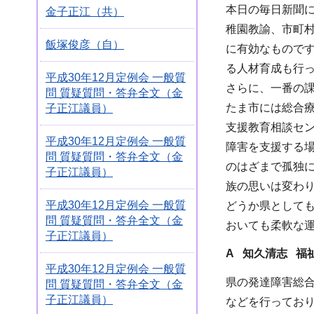
本日の毎日新聞
金子正江（共）
稚園教諭、市町
飯塚俊彦（自）
に有効なもので
る人材育成も行
平成30年12月定例会 一般質
さらに、一番の
問 質疑質問・答弁全文（金
たま市には総合
子正江議員）
支援教育相談セ
平成30年12月定例会 一般質
障害を支援する
問 質疑質問・答弁全文（金
のはざまで孤独
子正江議員）
族の思いは変わ
平成30年12月定例会 一般質
どうか県として
問 質疑質問・答弁全文（金
おいても柔軟な
子正江議員）
A 知久清志 福
平成30年12月定例会 一般質
県の発達障害総
問 質疑質問・答弁全文（金
子正江議員）
などを行ってお