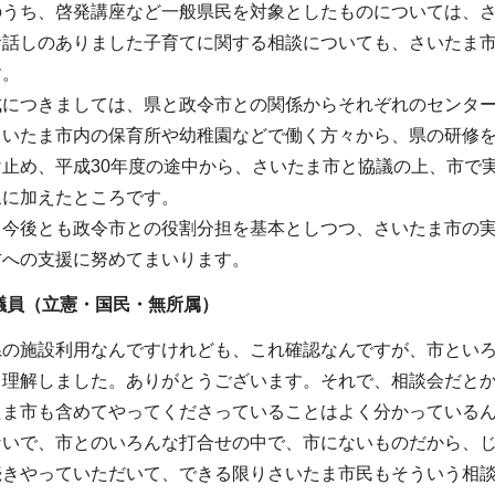
のうち、啓発講座など一般県民を対象としたものについては、
お話しのありました子育てに関する相談についても、さいたま
す。
成につきましては、県と政令市との関係からそれぞれのセンタ
さいたま市内の保育所や幼稚園などで働く方々から、県の研修
け止め、平成30年度の途中から、さいたま市と協議の上、市で
象に加えたところです。
、今後とも政令市との役割分担を基本としつつ、さいたま市の
方への支援に努めてまいります。
議員（立憲・国民・無所属
）
県の施設利用なんですけれども、これ確認なんですが、市とい
く理解しました。ありがとうございます。それで、相談会だと
たま市も含めてやってくださっていることはよく分かっている
ないで、市とのいろんな打合せの中で、市にないものだから、
続きやっていただいて、できる限りさいたま市民もそういう相