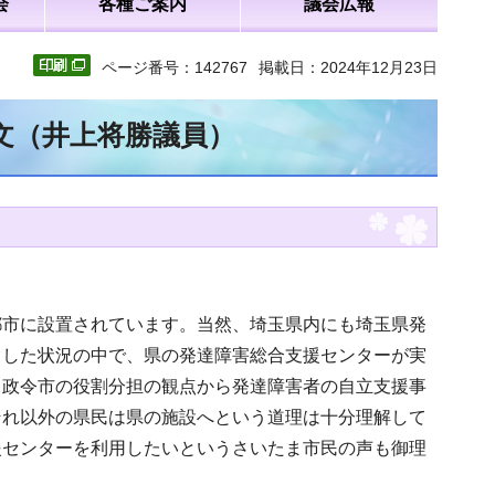
会
各種ご案内
議会広報
ページ番号：142767
掲載日：2024年12月23日
全文（井上将勝議員）
都市に設置されています。当然、埼玉県内にも埼玉県発
うした状況の中で、県の発達障害総合支援センターが実
と政令市の役割分担の観点から発達障害者の自立支援事
それ以外の県民は県の施設へという道理は十分理解して
援センターを利用したいというさいたま市民の声も御理