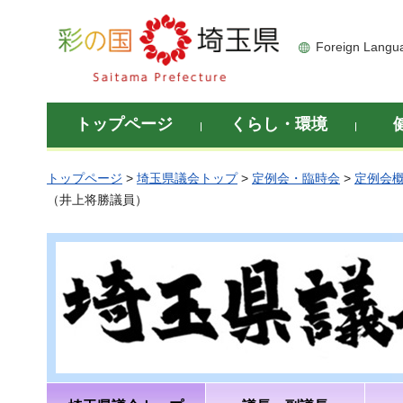
彩の国 埼玉県
Foreign Langu
トップページ
くらし・環境
トップページ
>
埼玉県議会トップ
>
定例会・臨時会
>
定例会
（井上将勝議員）