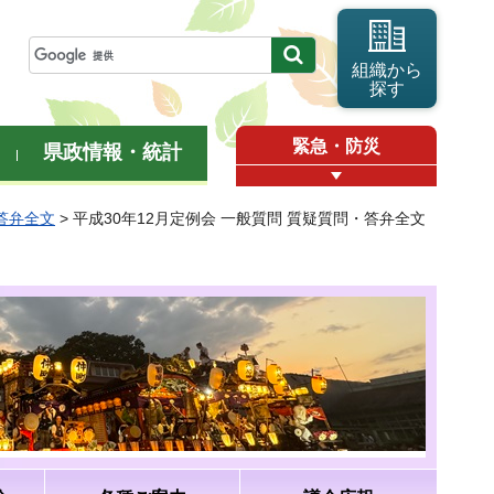
組織から
探す
緊急・防災
県政情報・統計
・答弁全文
> 平成30年12月定例会 一般質問 質疑質問・答弁全文