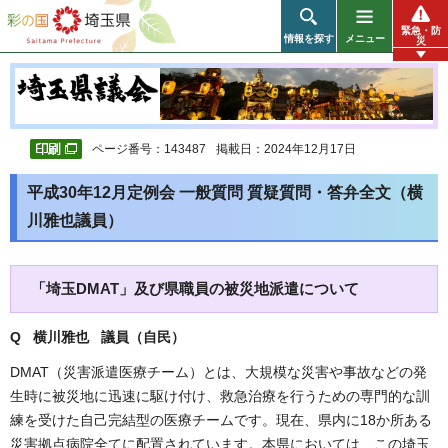
彩の国 埼玉県
緊急・防
情報を探す
メニュー
災
ページ番号：143487
掲載日：2024年12月17日
平成30年12月定例会 一般質問 質疑質問・答弁全文（横
川雅也議員）
「埼玉DMAT」及び県職員の被災地派遣について
Q 横川雅也 議員（自民
）
DMAT（災害派遣医療チーム）とは、大規模な災害や事故などの発
生時に被災地に迅速に駆け付け、救急治療を行うための専門的な訓
練を受けた自己完結型の医療チームです。現在、県内に18か所ある
災害拠点病院全てに配置されています。本県においては、この埼玉