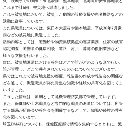
火、茨城県での関東・東北豪雨、熊本地震、北海道胆振東部地震と
これまで計5回、被災地へ派遣しました。
これら被災地において、被災した病院の診療支援や患者搬送などの
活動に従事しています。
また県職員については、東日本大震災や熊本地震、平成30年7月豪
雨などの被災地に派遣しました。
活動内容としては、避難所や物資集積拠点の運営業務、住家の被害
認定調査、避難者の健康相談、道路、河川、港湾の復旧業務など、
様々な支援を行いました。
次に、被災地派遣における報告はどこで誰がどのような形で行い、
誰が管理し、どこで共有されているのかについてでございます。
県ではこれまで被災地支援の都度、報告書の作成や報告会の開催な
どを通して、派遣職員が得た貴重な知識や経験の共有化を図ってま
いりました。
こうした情報は、原則として危機管理防災部で管理しています。
また、保健師や土木職員など専門的な職員の派遣については、所管
する部局が研修会や報告会を開催するなどして、知識や経験の共有
化を図っています。
埼玉DMATについても、保健医療部で情報を集約するとともに、派