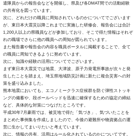
遣隊員からの報告会などを開催し、県及び各DMAT間での活動経験
の共有化を図っています。
次に、どれだけの職員に周知されているのかについてでございます
が、東日本大震災以降これまでに実施した研修会、報告会には合計
1,200人以上の県職員などが参加しており、そこで得た情報はそれぞ
れの職場でさらに他の職員への周知が図られています。
また報告書や報告会の内容を職員ポータルに掲載することで、全て
の職員に周知できるように努めています。
次に、知識や経験の活用についてでございます。
まず東日本大震災では地震、大津波、原子力発電所事故が次々と発
生したことを踏まえ、埼玉県地域防災計画に新たに複合災害への対
策を盛り込みました。
熊本地震においても、エコノミークラス症候群を防ぐ弾性ストッキ
ングの備蓄や、段ボールベッドを迅速に確保するための協定の締結
など、具体的な対策につなげたところです。
平成30年7月豪雨では、被災地で得た「気づき」、気づいたことを
まとめた事例集を作成しましたので、今後の避難所や物資拠点の運
営に生かしてまいりたいと考えています。
次に、情報の共有、活用はルール化されているのかについてです。