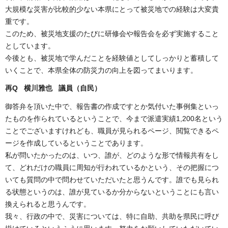
大規模な災害が比較的少ない本県にとって被災地での経験は大変貴
重です。
このため、被災地支援のたびに研修会や報告会を必ず実施すること
としています。
今後とも、被災地で学んだことを経験値としてしっかりと蓄積して
いくことで、本県全体の防災力の向上を図ってまいります。
再Q 横川雅也 議員（自民
）
御答弁を頂いた中で、報告書の作成ですとか気付いた事例集といっ
たものを作られているということで、今まで派遣実績1,200名という
ことでございますけれども、職員が見られるページ、閲覧できるペ
ージを作成しているということであります。
私が問いたかったのは、いつ、誰が、どのような形で情報共有をし
て、どれだけの職員に周知が行われているかという、その把握につ
いても質問の中で問わせていただいたと思うんです。誰でも見られ
る状態というのは、誰が見ているか分からないということにも言い
換えられると思うんです。
我々、行政の中で、災害については、特に自助、共助を県民に呼び