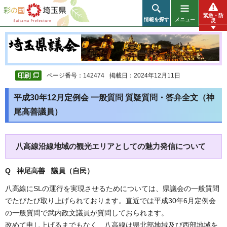
彩の国 埼玉県
緊急・防
情報を探す
メニュー
災
ページ番号：142474
掲載日：2024年12月11日
平成30年12月定例会 一般質問 質疑質問・答弁全文（神
尾高善議員）
八高線沿線地域の観光エリアとしての魅力発信について
Q 神尾高善 議員（自民
）
八高線にSLの運行を実現させるためについては、県議会の一般質問
でたびたび取り上げられております。直近では平成30年6月定例会
の一般質問で武内政文議員が質問しておられます。
改めて申し上げるまでもなく、八高線は県北部地域及び西部地域を