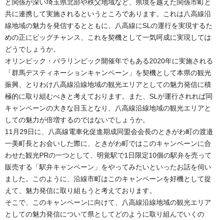
と関係が深い埼玉県北部や秩父地域など、県境を越えた関係市町と
共に連携して実施されるというところであります。これは八高線沿
線地域の魅力を発信するとともに、八高線にSLの運行を実現するた
めの正にビッグチャンス、これを契機として一気呵成に実現しては
どうでしょうか。
オリンピック・パラリンピック開催年でもある2020年に実施される
「群馬デスティネーションキャンペーン」を契機として本県の観光
振興、とりわけ八高線沿線地域の観光エリアとしての魅力発信に積
極的に取り組むべきと考えております。また、SLが運行されれば同
キャンペーンの大きな目玉となり、八高線沿線地域の観光エリアと
しての魅力が倍増するのではないでしょうか。
11月29日に、八高線電車化促進期成同盟会会長のときがわ町の渡邉
一美町長とお会いした際に、ときがわ町ではこのキャンペーンに合
わせた観光PRの一つとして、明覚駅で1日限定10個の駅弁を売って
販売する「駅弁キャンペーン」をやってみたいといったお話を伺い
ました。このように、沿線市町はこのキャンペーンを好機として捉
えて、魅力発信に取り組もうと考えております。
そこで、このキャンペーンに向けて、八高線沿線地域の観光エリア
としての魅力発信について県としてどのように取り組んでいくの