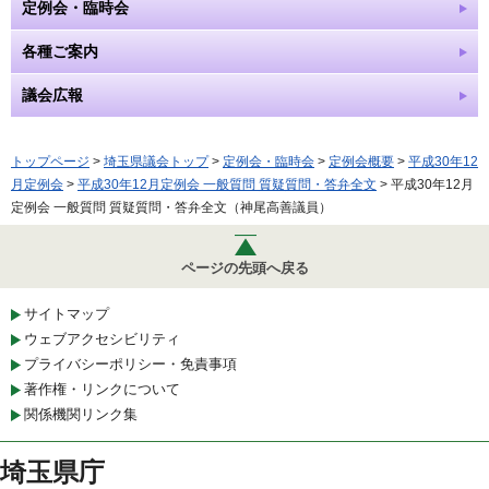
定例会・臨時会
各種ご案内
議会広報
トップページ
>
埼玉県議会トップ
>
定例会・臨時会
>
定例会概要
>
平成30年12
月定例会
>
平成30年12月定例会 一般質問 質疑質問・答弁全文
> 平成30年12月
定例会 一般質問 質疑質問・答弁全文（神尾高善議員）
ページの先頭へ戻る
サイトマップ
ウェブアクセシビリティ
プライバシーポリシー・免責事項
著作権・リンクについて
関係機関リンク集
埼玉県庁