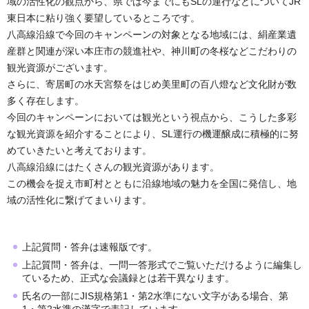
域の活性化の観点から、県では今までにもSLの運行などについてJR
東日本に粘り強く要望しているところです。
八高線沿線で今回のキャンペーンの対象となる地域には、絹産業遺
産群と関連が深い本庄市の競進社や、神川町の冬桜などこだわりの
観光資源がございます。
さらに、寄居町の水天宮祭をはじめ美里町の百八燈など文化財が数
多く存在します。
今回のキャンペーンにおいては観光という視点から、こうした多彩
な観光資源を紹介することにより、SL運行の機運醸成に積極的に努
めていきたいと考えております。
八高線沿線にはたくさんの観光資源があります。
この機会を捉え市町村とともに沿線地域の魅力を全国に発信し、地
域の活性化に繋げてまいります。
上記質問・答弁は速報版です。
上記質問・答弁は、一問一答形式でご覧いただけるように編集し
ているため、正式な会議録とは若干異なります。
氏名の一部にJIS規格第1・第2水準にない文字がある場合、第
1・第2水準の漢字で表記しています。