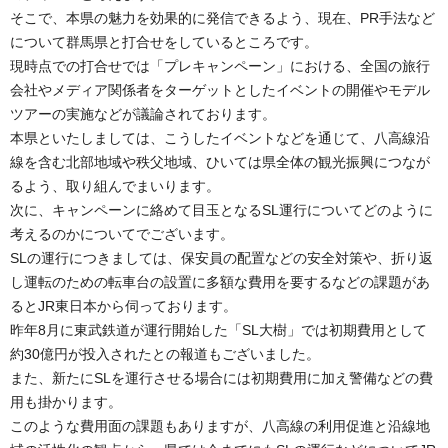
そこで、本県の魅力を効果的に発信できるよう、現在、PR手法など
について群馬県と打合せをしているところです。
現時点での打合せでは「プレキャンペーン」における、全国の旅行
会社やメディア関係者をターゲットとしたイベントの開催やモデル
ツアーの実施などが議論されております。
本県といたしましては、こうしたイベントなどを通じて、八高線沿
線を含む北部地域や秩父地域、ひいては県全体の観光振興につなが
るよう、取り組んでまいります。
次に、キャンペーンに絡めて目玉となるSL運行についてどのように
考えるのかについてでございます。
SLの運行につきましては、保安員の配置などの安全対策や、折り返
し運転のための転車台の設置に多額な費用を要するなどの課題があ
るとJR東日本から伺っております。
昨年8月に東武鉄道が運行開始した「SL大樹」では初期費用として
約30億円が投入されたとの報道もございました。
また、新たにSLを運行させる場合には初期費用に加え警備などの費
用も掛かります。
このような費用面の課題もありますが、八高線の利用促進と沿線地