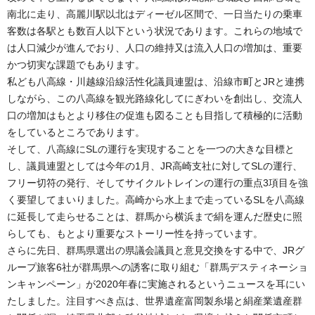
南北に走り、高麗川駅以北はディーゼル区間で、一日当たりの乗車
客数は各駅とも数百人以下という状況であります。これらの地域で
は人口減少が進んでおり、人口の維持又は流入人口の増加は、重要
かつ切実な課題でもあります。
私ども八高線・川越線沿線活性化議員連盟は、沿線市町とJRと連携
しながら、この八高線を観光路線化してにぎわいを創出し、交流人
口の増加はもとより移住の促進も図ることも目指して積極的に活動
をしているところであります。
そして、八高線にSLの運行を実現することを一つの大きな目標と
し、議員連盟としては今年の1月、JR高崎支社に対してSLの運行、
フリー切符の発行、そしてサイクルトレインの運行の重点3項目を強
く要望してまいりました。高崎から水上まで走っているSLを八高線
に延長して走らせることは、群馬から横浜まで絹を運んだ歴史に照
らしても、もとより重要なストーリー性を持っています。
さらに先日、群馬県選出の県議会議員と意見交換をする中で、JRグ
ループ旅客6社が群馬県への誘客に取り組む「群馬デスティネーショ
ンキャンペーン」が2020年春に実施されるというニュースを耳にい
たしました。注目すべき点は、世界遺産富岡製糸場と絹産業遺産群