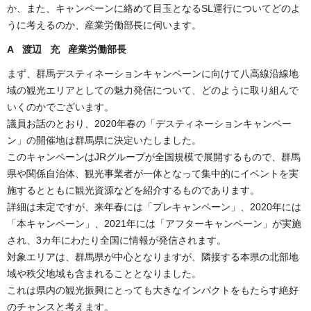
か、また、キャンペーンに絡めて目玉となるSL運行についてどのよ
うに考えるのか、産業労働部長に伺います。
A 渡辺 充 産業労働部長
まず、群馬デスティネーションキャンペーンに向けて八高線沿線地
域の観光エリアとしての魅力発信について、どのように取り組んで
いくのかでございます。
議員お話のとおり、2020年春の「デスティネーションキャンペー
ン」の開催地は群馬県に決定いたしました。
このキャンペーンはJRグループが全国規模で展開するもので、群馬
県や関係自治体、観光事業者が一体となって集中的にイベントを実
施するとともに観光資源などを紹介するものであります。
詳細は未定ですが、来年春には「プレキャンペーン」、2020年には
「本キャンペーン」、2021年には「アフターキャンペーン」が実施
され、3カ年にわたり全国に情報が発信されます。
対象エリアは、群馬県が中心となりますが、隣接する本県の北部地
域や秩父地域も含まれることとなりました。
これは県内の観光振興にとっても大きなインパクトをもたらす絶好
のチャンスと考えます。