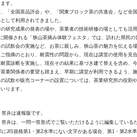
ります。
は、「全国茶品評会」や、「関東ブロック茶の共進会」など全
場として利用されてきました。
所の研究成果の発表の場や、茶業者の技術研修の場としても活
月に開催される「狭山茶摘み体験フェスタ」では、訪れた県民の
との試飲会の実施など、お茶に親しみ、狭山茶の魅力を伝える
員ご指摘のとおり、耐震性の問題から、現在は講堂の使用を見
度耐震診断を実施し、現在その結果に基づき建て替えを含め、
ど茶業関係者の要望も踏まえ、早期に講堂が利用できるよう、
案の試飲や販売コーナーの設置については、茶業研究所の役割
まいります。
・答弁は速報版です。
・答弁は、一問一答形式でご覧いただけるように編集している
部にJIS規格第1・第2水準にない文字がある場合、第1・第2