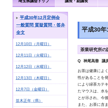
埼玉県議会トップ
議長・副議長
平成30年12月定例会
一般質問 質疑質問・答弁
平成30
全文
12月10日（月曜日）
茶業研究所の
12月11日（火曜日）
Q 神尾高善 議
12月12日（水曜日）
お茶は健康によ
性があることを
12月13日（木曜日）
により緑茶カテ
12月7日（金曜日）
たマウスは、水を
とが示され、今
並木正年（県）
また、お茶に含