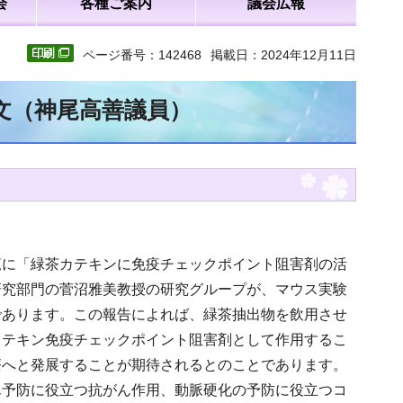
会
各種ご案内
議会広報
ページ番号：142468
掲載日：2024年12月11日
全文（神尾高善議員）
覧に「緑茶カテキンに免疫チェックポイント阻害剤の活
研究部門の菅沼雅美教授の研究グループが、マウス実験
であります。この報告によれば、緑茶抽出物を飲用させ
カテキン免疫チェックポイント阻害剤として作用するこ
療へと発展することが期待されるとのことであります。
ん予防に役立つ抗がん作用、動脈硬化の予防に役立つコ