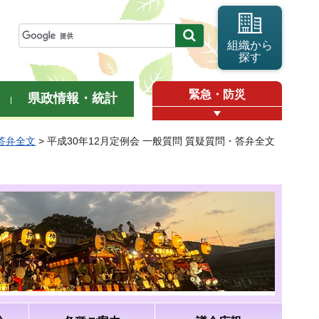
組織から
探す
緊急・防災
県政情報・統計
・答弁全文
> 平成30年12月定例会 一般質問 質疑質問・答弁全文