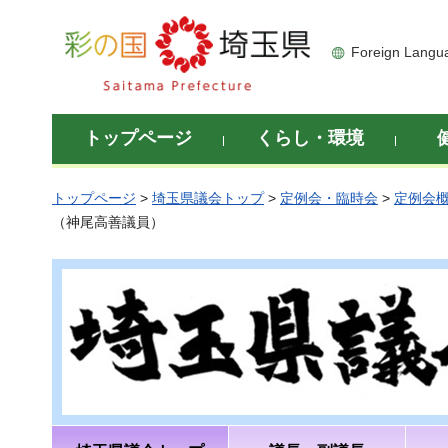
彩の国 埼玉県
Foreign Langu
トップページ
くらし・環境
トップページ
>
埼玉県議会トップ
>
定例会・臨時会
>
定例会
（神尾高善議員）