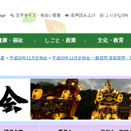
age
文字サイズ・色合い変更
音声読み上げ
ふりがなON
健康・福祉
しごと・産業
文化・教育
概要
>
平成30年12月定例会
>
平成30年12月定例会 一般質問 質疑質問