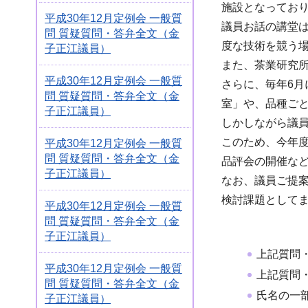
施設となってお
平成30年12月定例会 一般質
議員お話の講堂
問 質疑質問・答弁全文（金
度な技術を競う
子正江議員）
また、茶業研究
平成30年12月定例会 一般質
さらに、毎年6
問 質疑質問・答弁全文（金
室」や、品種ご
子正江議員）
しかしながら議
このため、今年
平成30年12月定例会 一般質
問 質疑質問・答弁全文（金
品評会の開催な
子正江議員）
なお、議員ご提
検討課題として
平成30年12月定例会 一般質
問 質疑質問・答弁全文（金
子正江議員）
上記質問
平成30年12月定例会 一般質
上記質問
問 質疑質問・答弁全文（金
氏名の一
子正江議員）