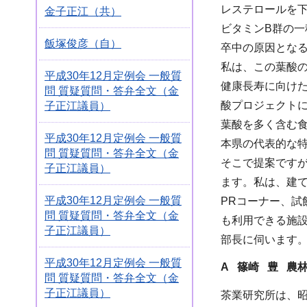
レステロールを
金子正江（共）
ビタミンB群の
飯塚俊彦（自）
卒中の原因とな
私は、この葉酸の
平成30年12月定例会 一般質
健康長寿に向け
問 質疑質問・答弁全文（金
酸プロジェクト
子正江議員）
葉酸を多く含む
平成30年12月定例会 一般質
本県の代表的な
問 質疑質問・答弁全文（金
そこで提案です
子正江議員）
ます。私は、建
平成30年12月定例会 一般質
PRコーナー、
問 質疑質問・答弁全文（金
も利用できる施
子正江議員）
部長に伺います
平成30年12月定例会 一般質
A 篠崎 豊 農
問 質疑質問・答弁全文（金
子正江議員）
茶業研究所は、