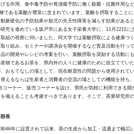
下げる作用、食中毒予防や胃潰瘍予防に働く殺菌・抗菌作用な
一種である葉酸が豊富に含まれています。葉酸を摂取することに
る動脈硬化の予防効果や胎児の先天性障害を減らす効果がある
研究を進めている坂戸市にある女子栄養大学に、11月22日
た取組の視察に伺いました。同大学では葉酸摂取による健康づく
に取り組み、セミナーや講演会を開催するなど普及活動を行っ
食品の開発やレシピの考案を行い、葉酸摂取を奨励する活動に
特産物であるお茶を、県内外の人々に健康のために役立ててい
が、おもてなしの場として、現在耐震性の問題から使用されて
て替えるならば生産者と消費者の交流の場としての機能を持ち、
試飲コーナー、販売コーナーを設け、県民が気軽に利用できる開
設を備えることも考慮すべきであります。そこで、茶業研究所
。
林部長
昭和46年に設置されて以来、茶の生産から加工・流通まで幅広