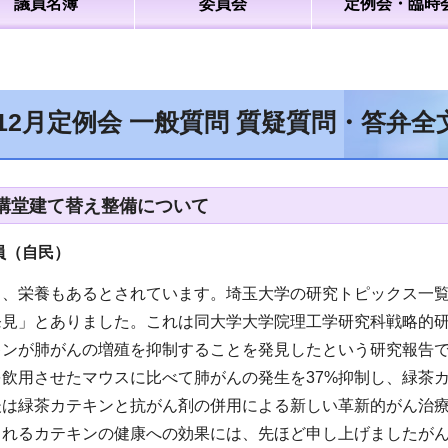
議員名簿
委員会
定例会・臨時
年12月定例会 一般質問 質疑質問・答弁
講堂建て替え整備について
員（自民
）
く、栄養もあるとされています。埼玉大学の研究トピックス一
発見」とありました。これは同大学大学院理工学研究科戦略的
キンが肺がんの増殖を抑制することを発見したという研究報告
飲用させたマウスに比べて肺がんの発生を37%抑制し、緑茶
後は緑茶カテキンと抗がん剤の併用による新しい革新的がん治
まれるカテキンの健康への効果には、先ほど申し上げましたが