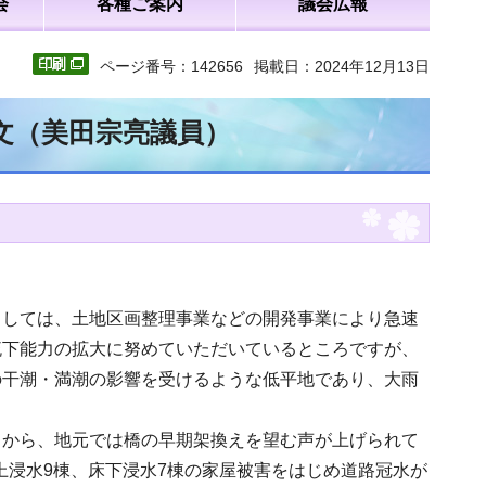
会
各種ご案内
議会広報
ページ番号：142656
掲載日：2024年12月13日
全文（美田宗亮議員）
ましては、土地区画整理事業などの開発事業により急速
流下能力の拡大に努めていただいているところですが、
の干潮・満潮の影響を受けるような低平地であり、大雨
とから、地元では橋の早期架換えを望む声が上げられて
床上浸水9棟、床下浸水7棟の家屋被害をはじめ道路冠水が