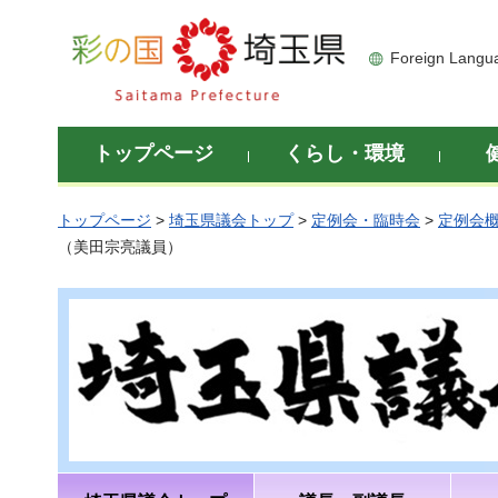
彩の国 埼玉県
Foreign Langu
トップページ
くらし・環境
トップページ
>
埼玉県議会トップ
>
定例会・臨時会
>
定例会
（美田宗亮議員）