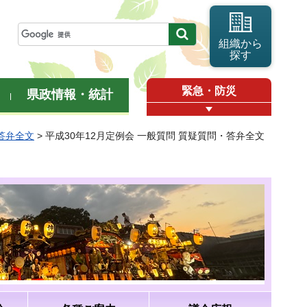
組織から
探す
緊急・防災
県政情報・統計
・答弁全文
> 平成30年12月定例会 一般質問 質疑質問・答弁全文