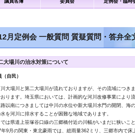
議員名簿
委員会
定例会・臨時
年12月定例会 一般質問 質疑質問・答弁
二大場川の治水対策について
員（自民
）
河川大場川と第二大場川が流れておりますが、その流域につき
でおります。埼玉県においては、計画的な河川改修事業により
水路以南につきましては中川の水位や新大場川水門の開閉、海
の水を河川に排水することが困難な地域であります。
川では県道上笹塚谷口線の三郷橋付近の川幅がいまだに狭いこ
7年9月の関東・東北豪雨では、総雨量362ミリ、三郷市内で