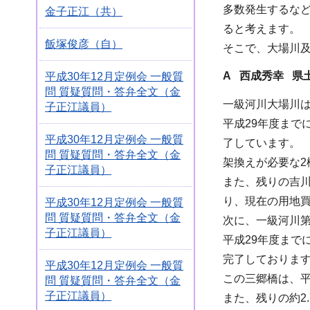
多数発生するな
金子正江（共）
ると考えます。
飯塚俊彦（自）
そこで、大場川
A 西成秀幸 県
平成30年12月定例会 一般質
問 質疑質問・答弁全文（金
一級河川大場川は
子正江議員）
平成29年度まで
平成30年12月定例会 一般質
了しています。
問 質疑質問・答弁全文（金
架換えが必要な2
子正江議員）
また、残りの吉川
り、現在の用地買
平成30年12月定例会 一般質
問 質疑質問・答弁全文（金
次に、一級河川第
子正江議員）
平成29年度まで
完了しておりま
平成30年12月定例会 一般質
この三郷橋は、平
問 質疑質問・答弁全文（金
子正江議員）
また、残りの約2