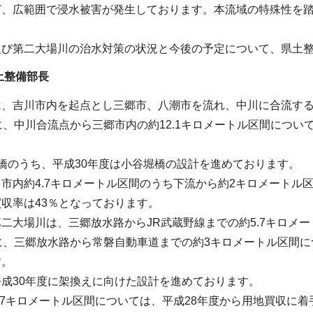
ど、広範囲で浸水被害が発生しております。本流域の特殊性を
及び第二大場川の治水対策の状況と今後の予定について、県土
土整備部長
、吉川市内を起点とし三郷市、八潮市を流れ、中川に合流する約
に、中川合流点から三郷市内の約12.1キロメートル区間につ
橋のうち、平成30年度は小谷堀橋の設計を進めております。
市内約4.7キロメートル区間のうち下流から約2キロメートル
収率は43％となっております。
二大場川は、三郷放水路からJR武蔵野線までの約5.7キロメ
に、三郷放水路から常磐自動車道までの約3キロメートル区間
す。
成30年度に架換えに向けた設計を進めております。
.7キロメートル区間については、平成28年度から用地買収に着