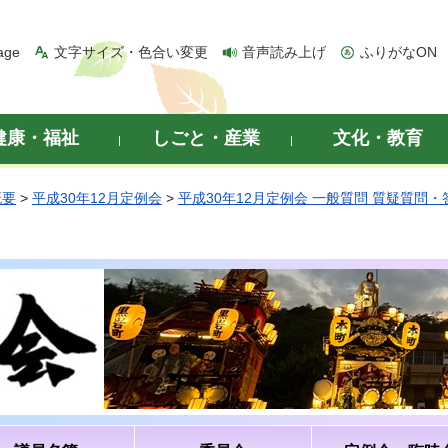
age
文字サイズ・色合い変更
音声読み上げ
ふりがなON
健康・福祉
しごと・産業
文化・教育
概要
>
平成30年12月定例会
>
平成30年12月定例会 一般質問 質疑質問