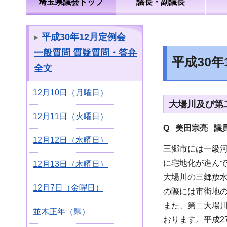
埼玉県議会トップ
議長・副議長
平成30年12月定例会
一般質問 質疑質問・答弁
平成30
全文
12月10日（月曜日）
大場川及び第
12月11日（火曜日）
Q 美田宗亮 議
12月12日（水曜日）
三郷市には一級
に宅地化が進ん
12月13日（木曜日）
大場川の三郷放
12月7日（金曜日）
の際には市街地
また、第二大場
並木正年（県）
おります。平成2