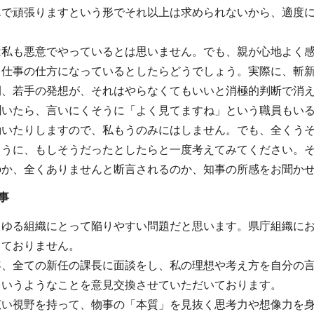
んで頑張りますという形でそれ以上は求められないから、適度
は私も悪意でやっているとは思いません。でも、親が心地よく
う仕事の仕方になっているとしたらどうでしょう。実際に、斬
間、若手の発想が、それはやらなくてもいいと消極的判断で消
聞いたら、言いにくそうに「よく見てますね」という職員もい
働いたりしますので、私もうのみにはしません。でも、全くう
ように、もしそうだったとしたらと一度考えてみてください。
のか、全くありませんと断言されるのか、知事の所感をお聞か
事
らゆる組織にとって陥りやすい問題だと思います。県庁組織に
っておりません。
年、全ての新任の課長に面談をし、私の理想や考え方を自分の
というようなことを意見交換させていただいております。
広い視野を持って、物事の「本質」を見抜く思考力や想像力を