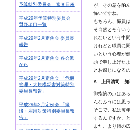
予算特別委員会 審査日程
が、その意を酌
怖いですね。
平成29年予算特別委員会
もちろん、職員
質疑項目一覧
そ自然とそうい
れないという中
平成29年2月定例会 委員長
報告
けれどと職員に
いという心理が
平成29年2月定例会 各会派
頭で申し上げた
から
とお感じになる
平成29年2月定例会 「危機
A 上田清司 知
管理・大規模災害対策特別
委員長報告」
御指摘の点はあ
んなふうには思
平成29年2月定例会 「経
そこで、私は毎
済・雇用対策特別委員長報
告」
するんですか、
また、より幅の