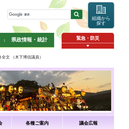
組織から
探す
緊急・防災
県政情報・統計
答弁全文 （木下博信議員）
会
各種ご案内
議会広報