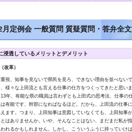
年2月定例会 一般質問 質疑質問・答弁全
に浸透しているメリットとデメリット
（改革
）
村重視、知事を見ないで県民を見ろ、できない理由を並べない
々、様々な上田流とも言える仕事の仕方をつくってきたと思い
ら13年、有能な県の職員は言わずとも上田式の思考法、仕事の
員は有能です、幹部になればなるほど。だから、上田流の仕事
見えます。つまり、上田知事は意図していなくても、上田知事
ことはありませんか。いや、そんなことはない、まだまだ私が
思われるかもしれません。しかし、こういうふうに持っていけ