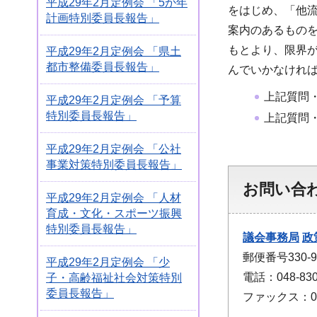
平成29年2月定例会 「5か年
をはじめ、「他
計画特別委員長報告」
案内のあるもの
もとより、限界
平成29年2月定例会 「県土
都市整備委員長報告」
んでいかなけれ
上記質問
平成29年2月定例会 「予算
特別委員長報告」
上記質問
平成29年2月定例会 「公社
事業対策特別委員長報告」
お問い合
平成29年2月定例会 「人材
育成・文化・スポーツ振興
特別委員長報告」
議会事務局
政
郵便番号330
平成29年2月定例会 「少
電話：048-830
子・高齢福祉社会対策特別
委員長報告」
ファックス：048