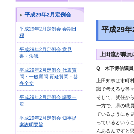
平成29年2月定例会
平成29
平成29年2月定例会 会期日
程
平成29年2月定例会 意見
上田流が職員
書・決議
Q 木下博信議員
平成29年2月定例会 代表質
問・一般質問 質疑質問・答
上田知事は市町
弁全文
識で考えるな等
そして、就任か
平成29年2月定例会 議案一
覧
一方で、県の職
ているようにも
平成29年2月定例会 知事提
っているという
案説明要旨
んあるんですと