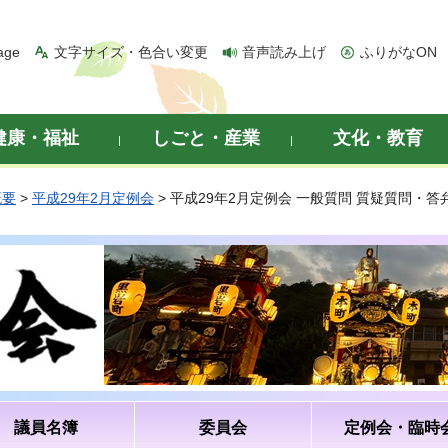
age
文字サイズ・色合い変更
音声読み上げ
ふりがなON
健康・福祉
しごと・産業
文化・教育
概要
>
平成29年2月定例会
> 平成29年2月定例会 一般質問 質疑質問・
議員名簿
委員会
定例会・臨時