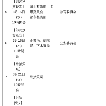
【部局別
質疑⑤】
県土整備部、収
5
3月15日
用委員会、
教育委員会
(水)
都市整備部
10時開会
【部局別
質疑⑥】
3月16日
企業局、病院
6
公安委員会
(木)
局、下水道局
10時開
会
【総括質
疑】
3月21日
7
総括質疑
(火)
10時開
会
【討論・
採決】