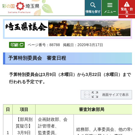
彩の国 埼玉県
緊急・防
情報を探す
メニュー
災
ページ番号：88788
掲載日：2020年3月17日
予算特別委員会 審査日程
予算特別委員会は3月9日（木曜日）から3月22日（水曜日）まで
行われる予定です。
画面サイズで表示
日
項目
審査対象部局
【部局別
企画財政部、会
質疑①】
計管理者、
総務部、人事委員会、他の常
1
3月9日
監査委員、