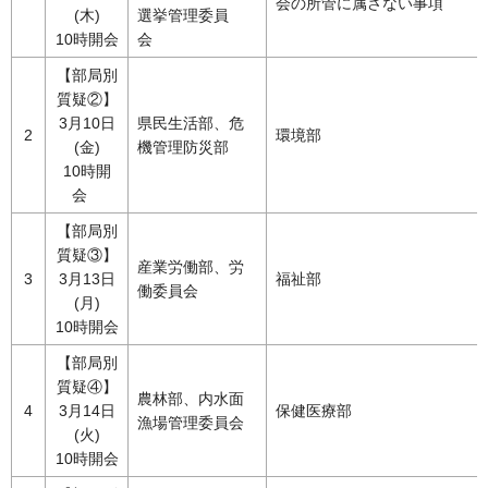
会の所管に属さない事項
(木)
選挙管理委員
10時開会
会
【部局別
質疑②】
3月10日
県民生活部、危
2
環境部
(金)
機管理防災部
10時開
会
【部局別
質疑③】
産業労働部、労
3
3月13日
福祉部
働委員会
(月)
10時開会
【部局別
質疑④】
農林部、内水面
4
3月14日
保健医療部
漁場管理委員会
(火)
10時開会