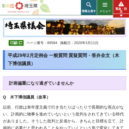
彩の国 埼玉県
緊急・防
情報を探す
メニュー
災
ページ番号：89584
掲載日：2020年3月11日
平成29年2月定例会 一般質問 質疑質問・答弁全文（木
下博信議員）
計画偏重になり過ぎていませんか
Q 木下博信議員（改革
）
以前、行政は単年度主義で行き当たりばったりで長期的な視点がな
い、計画的に物事を進めていないという批判をされてきている時代
がありました。そうした批判と反省から、きちんと目標を立て、計
画的に必要だと思われることをやっていくという形で変化してきて