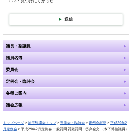
3：見つけにくかった
送信
議長・副議長
議員名簿
委員会
定例会・臨時会
各種ご案内
議会広報
トップページ
>
埼玉県議会トップ
>
定例会・臨時会
>
定例会概要
>
平成29年2
月定例会
> 平成29年2月定例会 一般質問 質疑質問・答弁全文 （木下博信議員）