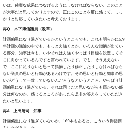
いは、確実な成果につなげるようにしなければならない、このこと
が大事だと思っておりますので、正にこのことを肝に銘じて、しっ
かりと対応していきたいと考えております。
再Q 木下博信議員（改革
）
計画偏重になり過ぎているかというところでも、これも明らかに5か
年計画の議論の中でも、もっと力強くとか、いろんな指摘が出てい
る部分、知事は今も、いやそれは力強くやっぱり目標を設定してそ
こに向かっているんですと言われています。でも、そう見えない
で、ここに足りないと思って指摘したり修正したりしなければなら
ない議員の思いと行動があるわけです。その思いと行動と知事の思
いがどうして一致していないんだろうなというところ、やっぱり計
画偏重になり過ぎている、それは同じだと思いながらも届かない部
分は何なのか、感じるところがあったら是非お答えをしていただき
たいと思います。
再A 上田清司 知事
計画偏重になり過ぎていないか、169本もあると、こういう御指摘
をいただきました。