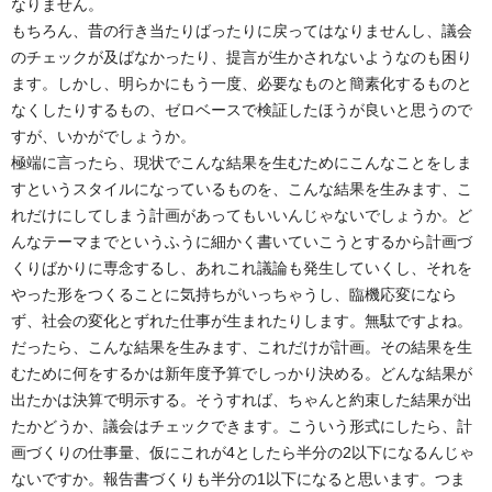
なりません。
もちろん、昔の行き当たりばったりに戻ってはなりませんし、議会
のチェックが及ばなかったり、提言が生かされないようなのも困り
ます。しかし、明らかにもう一度、必要なものと簡素化するものと
なくしたりするもの、ゼロベースで検証したほうが良いと思うので
すが、いかがでしょうか。
極端に言ったら、現状でこんな結果を生むためにこんなことをしま
すというスタイルになっているものを、こんな結果を生みます、こ
れだけにしてしまう計画があってもいいんじゃないでしょうか。ど
んなテーマまでというふうに細かく書いていこうとするから計画づ
くりばかりに専念するし、あれこれ議論も発生していくし、それを
やった形をつくることに気持ちがいっちゃうし、臨機応変になら
ず、社会の変化とずれた仕事が生まれたりします。無駄ですよね。
だったら、こんな結果を生みます、これだけが計画。その結果を生
むために何をするかは新年度予算でしっかり決める。どんな結果が
出たかは決算で明示する。そうすれば、ちゃんと約束した結果が出
たかどうか、議会はチェックできます。こういう形式にしたら、計
画づくりの仕事量、仮にこれが4としたら半分の2以下になるんじゃ
ないですか。報告書づくりも半分の1以下になると思います。つま