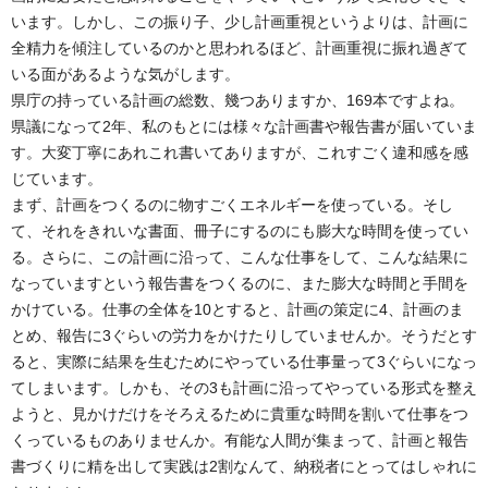
います。しかし、この振り子、少し計画重視というよりは、計画に
全精力を傾注しているのかと思われるほど、計画重視に振れ過ぎて
いる面があるような気がします。
県庁の持っている計画の総数、幾つありますか、169本ですよね。
県議になって2年、私のもとには様々な計画書や報告書が届いていま
す。大変丁寧にあれこれ書いてありますが、これすごく違和感を感
じています。
まず、計画をつくるのに物すごくエネルギーを使っている。そし
て、それをきれいな書面、冊子にするのにも膨大な時間を使ってい
る。さらに、この計画に沿って、こんな仕事をして、こんな結果に
なっていますという報告書をつくるのに、また膨大な時間と手間を
かけている。仕事の全体を10とすると、計画の策定に4、計画のま
とめ、報告に3ぐらいの労力をかけたりしていませんか。そうだとす
ると、実際に結果を生むためにやっている仕事量って3ぐらいになっ
てしまいます。しかも、その3も計画に沿ってやっている形式を整え
ようと、見かけだけをそろえるために貴重な時間を割いて仕事をつ
くっているものありませんか。有能な人間が集まって、計画と報告
書づくりに精を出して実践は2割なんて、納税者にとってはしゃれに