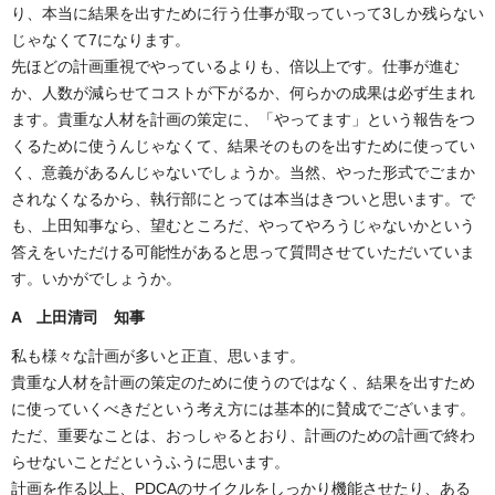
り、本当に結果を出すために行う仕事が取っていって3しか残らない
じゃなくて7になります。
先ほどの計画重視でやっているよりも、倍以上です。仕事が進む
か、人数が減らせてコストが下がるか、何らかの成果は必ず生まれ
ます。貴重な人材を計画の策定に、「やってます」という報告をつ
くるために使うんじゃなくて、結果そのものを出すために使ってい
く、意義があるんじゃないでしょうか。当然、やった形式でごまか
されなくなるから、執行部にとっては本当はきついと思います。で
も、上田知事なら、望むところだ、やってやろうじゃないかという
答えをいただける可能性があると思って質問させていただいていま
す。いかがでしょうか。
A 上田清司 知事
私も様々な計画が多いと正直、思います。
貴重な人材を計画の策定のために使うのではなく、結果を出すため
に使っていくべきだという考え方には基本的に賛成でございます。
ただ、重要なことは、おっしゃるとおり、計画のための計画で終わ
らせないことだというふうに思います。
計画を作る以上、PDCAのサイクルをしっかり機能させたり、ある