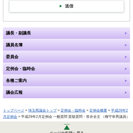
送信
議長・副議長
議員名簿
委員会
定例会・臨時会
各種ご案内
議会広報
トップページ
>
埼玉県議会トップ
>
定例会・臨時会
>
定例会概要
>
平成29年2
月定例会
> 平成29年2月定例会 一般質問 質疑質問・答弁全文 （権守幸男議員）