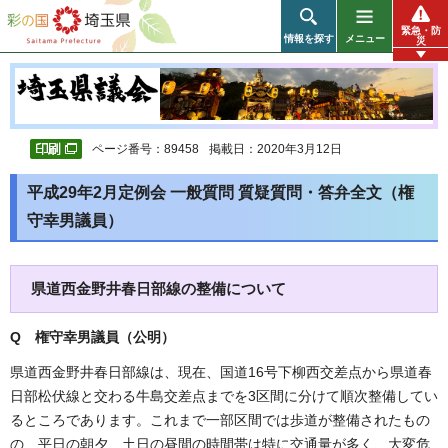
彩の国 埼玉県
緊急・防
情報を探す
メニュー
災
ページ番号：89458
掲載日：2020年3月12日
平成29年2月定例会 一般質問 質疑質問・答弁全文（権
守幸男議員）
県道西金野井春日部線の整備について
Q 権守幸男議員（公明
）
県道西金野井春日部線は、現在、国道16号下柳西交差点から県道春
日部松伏線と交わる牛島交差点までを3区間に分けて順次整備してい
るところであります。これまで一部区間では歩道が整備されたもの
の、平日の朝夕、土日の昼間の時間帯は特に交通量が多く、大変危