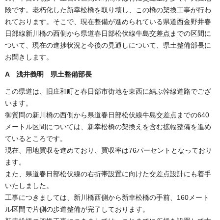
険です。老朽化した新幸松橋を取り壊し、この橋の架換工事が行わ
れております。そこで、現在整備が進められている県道西金野井春
日部線新川橋の西側から県道春日部松伏線牛島交差点までの区間に
ついて、現在の進捗状況と今後の見通しについて、県土整備部長に
お聞きします。
A 浅井義明 県土整備部長
この県道は、旧庄和町と春日部市街地を東西に結ぶ幹線道路でござ
います。
御質問の新川橋の西側から県道春日部松伏線牛島交差点までの640
メートル区間については、新幸松橋の架換えを含む拡幅整備を進め
ているところです。
現在、用地買収を進めており、買収率は76パーセントとなっており
ます。
また、県道春日部松伏線の右折帯設置に向けた交差点設計にも着手
いたしました。
工事につきましては、新川橋西側から新幸松橋の手前、160メート
ル区間で片側の歩道整備が完了しております。