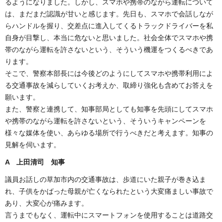
るようになりました。しかし、スマホや携帯のながら運転について
は、まだまだ認識が甘いと感じます。先日も、スマホで会話しなが
らハンドルを握り、交差点に進入してくるトラックドライバーを私
自身が目撃し、本当に危ないと思いました。社会全体でスマホや携
帯のながら運転を許さないという、そういう機運をつくるべきであ
ります。
そこで、警察本部長には今後どのようにしてスマホや携帯利用によ
る交通事故を減らしていくお考えか、取締り強化も含めてお答えを
願います。
また、警察と連携して、知事部局としても知事を先頭にしてスマホ
や携帯のながら運転を許さないという、そういうキャンペーンを
様々な媒体を使い、あらゆる場所で行うべきだと考えます。知事の
見解を伺います。
A 上田清司 知事
議員お話しの草加市内の交通事故は、歩道にいた親子が巻き込ま
れ、子供をかばった母親が亡くなられたという大変痛ましい事故で
あり、大変心が痛みます。
言うまでもなく、運転中にスマートフォンを使用することは道路交