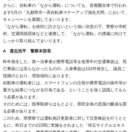
さらに、自転車の「ながら運転」についても、首都圏全体で行われ
ます5月の「九都県市一斉自転車マナーアップ強化月間」において、
キャンペーンを展開してまいります。
「ながら運転」を絶対に許さないという強い決意の下、警察や市町
村、交通関係団体などと連携して、「ながら運転」の撲滅に向けて
しっかり取り組んでまいります。
A 貴志浩平 警察本部長
昨年発生した、第一当事者が携帯電話等を使用中の交通事故は、死
亡事故には至らなかったものの、人身事故は102件発生し、議員ご
指摘のとおり、増加傾向にあります。
自動車の運転者には、スマートフォンの注視や携帯電話の操作等が
重大な結果につながる行為である、ということを強く認識してもら
う必要があります。
そのためには、指導取締りはもとより、県民全体の意識の醸成を図
る必要があります。
このため、県警察では運転免許更新者に対して注意喚起を行うとと
もに、昨日までの2日間に実施をされました「埼玉サイクルエキス