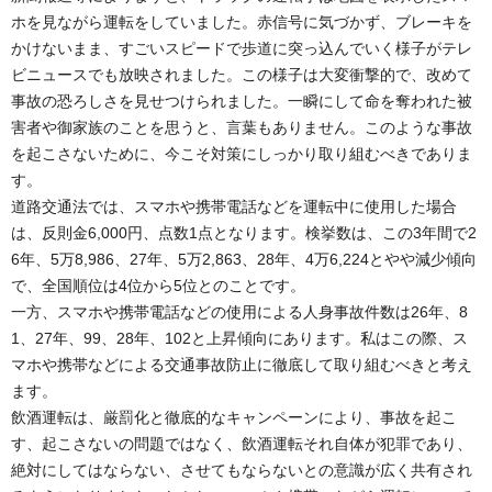
ホを見ながら運転をしていました。赤信号に気づかず、ブレーキを
かけないまま、すごいスピードで歩道に突っ込んでいく様子がテレ
ビニュースでも放映されました。この様子は大変衝撃的で、改めて
事故の恐ろしさを見せつけられました。一瞬にして命を奪われた被
害者や御家族のことを思うと、言葉もありません。このような事故
を起こさないために、今こそ対策にしっかり取り組むべきでありま
す。
道路交通法では、スマホや携帯電話などを運転中に使用した場合
は、反則金6,000円、点数1点となります。検挙数は、この3年間で2
6年、5万8,986、27年、5万2,863、28年、4万6,224とやや減少傾向
で、全国順位は4位から5位とのことです。
一方、スマホや携帯電話などの使用による人身事故件数は26年、8
1、27年、99、28年、102と上昇傾向にあります。私はこの際、ス
マホや携帯などによる交通事故防止に徹底して取り組むべきと考え
ます。
飲酒運転は、厳罰化と徹底的なキャンペーンにより、事故を起こ
す、起こさないの問題ではなく、飲酒運転それ自体が犯罪であり、
絶対にしてはならない、させてもならないとの意識が広く共有され