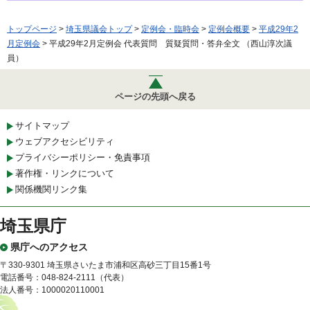
トップページ
>
埼玉県議会トップ
>
定例会・臨時会
>
定例会概要
>
平成29年2
月定例会
> 平成29年2月定例会 代表質問 質疑質問・答弁全文 （西山淳次議
員）
ページの先頭へ戻る
サイトマップ
ウェブアクセシビリティ
プライバシーポリシー・免責事項
著作権・リンクについて
関係機関リンク集
埼玉県庁
県庁へのアクセス
〒330-9301 埼玉県さいたま市浦和区高砂三丁目15番1号
電話番号：048-824-2111（代表）
法人番号：1000020110001