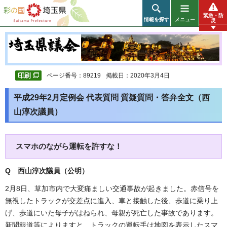
彩の国 埼玉県
緊急・防
情報を探す
メニュー
災
ページ番号：89219
掲載日：2020年3月4日
平成29年2月定例会 代表質問 質疑質問・答弁全文（西
山淳次議員）
スマホのながら運転を許すな！
Q 西山淳次議員（公明
）
2月8日、草加市内で大変痛ましい交通事故が起きました。赤信号を
無視したトラックが交差点に進入、車と接触した後、歩道に乗り上
げ、歩道にいた母子がはねられ、母親が死亡した事故であります。
新聞報道等によりますと、トラックの運転手は地図を表示したスマ