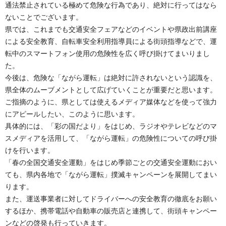
通法禁止されている極めて危険な行為であり、絶対に行ってはなら
ないことでございます。
県では、これまでも交通安全フェアなどのイベントや県政出前講座
による安全教育、自転車安全利用指導員による街頭指導などで、運
転中のスマートフォン使用の危険性を広く呼び掛けてまいりまし
た。
今後は、危険な「ながら運転」は絶対に許されないという認識を、
県全体のムーブメントとして広げていくことが重要だと思います。
ご指摘のように、県としては使えるメディア媒体などを使って強力
にアピールしたい、このように思います。
具体的には、「彩の国だより」をはじめ、ラジオやテレビなどのマ
スメディアを活用して、「ながら運転」の危険性についての呼び掛
けを行います。
「春の全国交通安全運動」をはじめ季節ごとの交通安全運動におい
ても、県内各地で「ながら運転」撲滅キャンペーンを展開してまい
ります。
また、運送事業者に対してドライバーへの安全教育の徹底をお願い
するほか、携帯電話や自動車の販売店と連携して、街頭キャンペー
ンなどの啓発も行っていきます。