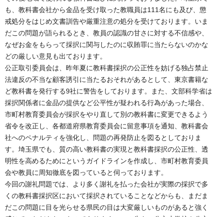
も、教科書会社から金品を受け取った教職員は111名にも及び、懲
戒処分をはじめ文書訓告や厳重注意の処分を受けております。いま
だこの問題が語られるとき、教員の認識の甘さに対する不信感や、
なぜお金をもらって採択に関与したのに収賄罪に当たらないのかな
どの厳しい意見も出ております。
公正取引委員会は、昨年夏に教科書採択の公正性を妨げる独占禁止
法違反の不当な顧客誘引に当たるおそれがあるとして、東京書籍な
ど教科書を発行する9社に警告をしております。また、文部科学省は
採択関係者に金品の提供など公平性が疑われる行為があった場合、
市町村教育委員会が採択をやり直して別の教科書に変更できるよう
省令を改正し、各都道府県教育委員会に留意事項を通知、教科書会
社へのペナルティを強化し、問題の再発防止を図るとしておりま
す。埼玉県でも、質の高い教科書の実現と教科書採択の公正性、透
明性を高めるためにというガイドラインを作成し、市町村教育委員
会や教員に周知徹底を図っていると伺っております。
今回の謝礼問題では、より多く謝礼を払った会社が実際の採択で多
くの教科書採択区において採択されていることなどからも、まだま
だこの問題に目を光らせる県民の目は大変厳しいものがあると強く