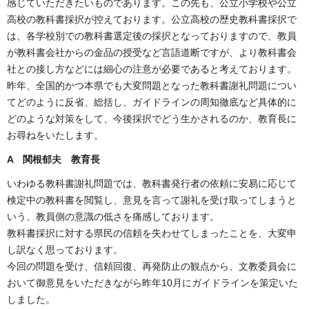
感じていただきたいものであります。この先も、公立小学校や公立
高校の教科書採択が控えております。公立高校の歴史教科書採択で
は、各学校別での教科書選定後の採択となっておりますので、教員
が教科書会社からの金品の授受など言語道断ですが、より教科書会
社との接し方などには細心の注意が必要であると考えております。
昨年、全国的かつ本県でも大変問題となった教科書謝礼問題につい
てどのように反省、総括し、ガイドラインの周知徹底など具体的に
どのような対策をして、今後採択でどう生かされるのか、教育長に
お尋ねをいたします。
A 関根郁夫 教育長
いわゆる教科書謝礼問題では、教科書発行者の依頼に安易に応じて
検定中の教科書を閲覧し、意見を言って謝礼を受け取ってしまうと
いう、教員側の意識の低さを痛感しております。
教科書採択に対する県民の信頼を失わせてしまったことを、大変申
し訳なく思っております。
今回の問題を受け、信頼回復、再発防止の観点から、文教委員会に
おいて御意見をいただきながら昨年10月にガイドラインを策定いた
しました。