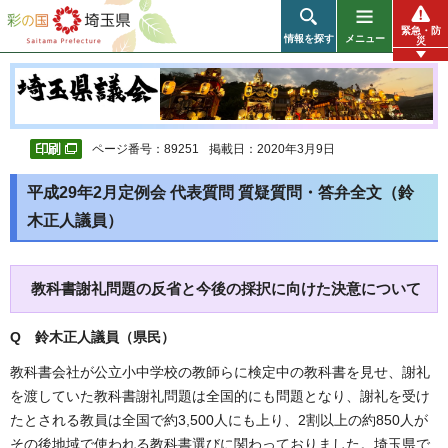
彩の国 埼玉県
緊急・防
情報を探す
メニュー
災
ページ番号：89251
掲載日：2020年3月9日
平成29年2月定例会 代表質問 質疑質問・答弁全文（鈴
木正人議員）
教科書謝礼問題の反省と今後の採択に向けた決意について
Q 鈴木正人議員（県民
）
教科書会社が公立小中学校の教師らに検定中の教科書を見せ、謝礼
を渡していた教科書謝礼問題は全国的にも問題となり、謝礼を受け
たとされる教員は全国で約3,500人にも上り、2割以上の約850人が
その後地域で使われる教科書選びに関わっておりました。埼玉県で