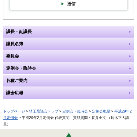
送信
議長・副議長
議員名簿
委員会
定例会・臨時会
各種ご案内
議会広報
トップページ
>
埼玉県議会トップ
>
定例会・臨時会
>
定例会概要
>
平成29年2
月定例会
> 平成29年2月定例会 代表質問 質疑質問・答弁全文 （鈴木正人議
員）