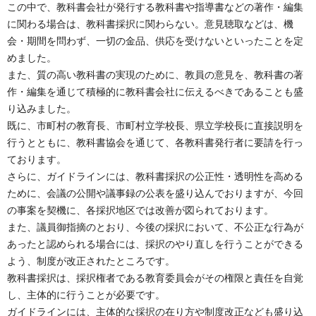
この中で、教科書会社が発行する教科書や指導書などの著作・編集
に関わる場合は、教科書採択に関わらない。意見聴取などは、機
会・期間を問わず、一切の金品、供応を受けないといったことを定
めました。
また、質の高い教科書の実現のために、教員の意見を、教科書の著
作・編集を通じて積極的に教科書会社に伝えるべきであることも盛
り込みました。
既に、市町村の教育長、市町村立学校長、県立学校長に直接説明を
行うとともに、教科書協会を通じて、各教科書発行者に要請を行っ
ております。
さらに、ガイドラインには、教科書採択の公正性・透明性を高める
ために、会議の公開や議事録の公表を盛り込んでおりますが、今回
の事案を契機に、各採択地区では改善が図られております。
また、議員御指摘のとおり、今後の採択において、不公正な行為が
あったと認められる場合には、採択のやり直しを行うことができる
よう、制度が改正されたところです。
教科書採択は、採択権者である教育委員会がその権限と責任を自覚
し、主体的に行うことが必要です。
ガイドラインには、主体的な採択の在り方や制度改正なども盛り込