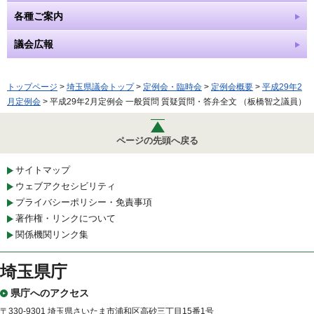
各種ご案内
議会広報
トップページ
>
埼玉県議会トップ
>
定例会・臨時会
>
定例会概要
>
平成29年2
月定例会
> 平成29年2月定例会 一般質問 質疑質問・答弁全文 （板橋智之議員）
ページの先頭へ戻る
サイトマップ
ウェブアクセシビリティ
プライバシーポリシー・免責事項
著作権・リンクについて
関係機関リンク集
埼玉県庁
県庁へのアクセス
〒330-9301 埼玉県さいたま市浦和区高砂三丁目15番1号