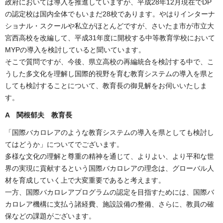
政府においては導入を推進していますが、平成28年12月現在でDP
の認定校は国内全体でもいまだ28校であります。やはりインターナ
ショナル・スクールや私立がほとんどですが、さいたま市が市立大
宮西高校を改編して、平成31年度に開校する中等教育学校において
MYPの導入を検討していると聞いています。
そこで質問ですが、今後、県立高校の再編統合を検討する中で、こ
うした多文化を理解し国際的視野を育む教育システムの導入を県と
しても検討することについて、教育長の御見解をお伺いいたしま
す。
A 関根郁夫 教育長
「国際バカロレアのような教育システムの導入を県としても検討し
てはどうか」についてでございます。
多様な文化の理解と尊重の精神を通じて、よりよい、より平和な世
界の実現に貢献するという国際バカロレアの理念は、グローバル人
材を育成していく上で大変重要であると考えます。
一方、国際バカロレアプログラムの認定を目指すためには、国際バ
カロレア機構に支払う諸経費、施設設備の整備、さらに、教員の確
保などの課題がございます。