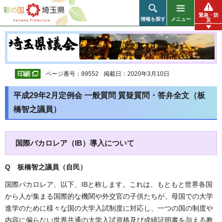
彩の国 埼玉県
緊急・防
情報を探す
メニュー
災
ページ番号：89552
掲載日：2020年3月10日
平成29年2月定例会 一般質問 質疑質問・答弁全文（板
橋智之議員）
国際バカロレア（IB）導入について
Q 板橋智之議員（自民
）
国際バカロレア、以下、IBと称します。これは、もともと世界各国
から人が集まる国際的な機関や外交官の子供たちが、母国での大学
進学のために様々な国の大学入試制度に対応し、一つの国の制度や
内容に偏らない世界共通の大学入試資格及び成績証明書を与える教