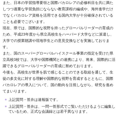
また、日本の学習指導要領と国際バカロレアの必修科目を共に満た
しつつ過重な学習負担にならない教育課程の編成や、海外進学だけ
でなくバカロレア資格を活用できる国内大学が十分確保されている
ことも必要でございます。
現在、県では、国際的な視野を持ったグローバルリーダーの育成の
ため、平成23年度から県立高校生をハーバード大学などに派遣し、
大学での授業聴講や現地学生との意見交換などを実施しておりま
す。
また、国のスーパーグローバルハイスクール事業の指定を受けた県
立高校3校では、大学や国際機関との連携により、将来、国際的に活
躍できるグローバルリーダーの育成に努めております。
今後も、高校生が世界を肌で感じることのできる取組を通して、生
徒の多文化に対する理解や国際的な視野を育成するとともに、国際
バカロレアの導入について、国の動向を注視しながら、研究を進め
てまいります。
上記質問・答弁は速報版です。
上記質問・答弁は、一問一答形式でご覧いただけるように編集し
ているため、正式な会議録とは若干異なります。