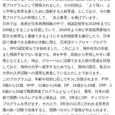
育プログラムとして開発されました。その目的は、「より良い、よ
り平和な世界を築くために貢献する人材育成」としており、その教
育プログラムの特徴として、「全人教育」を掲げています。
日本では、政府が日本再興戦略の中で、IB認定校等を2018年までに
200校とすることを目指していて、2015年よりIBと学習指導要領の
双方を無理なく履修できるようにする特例措置を施行したり、日本
語で履修できる教科が大幅に増え、日本語ディプロマ・プログラ
ム、DPの認定校もでき始めました。これにより、海外在住の生徒、
また帰国子女でない生徒でも、IBを中学、高校から学習しやすい環
境となりました。IBは、グローバルに活躍できる人材の育成を目指
しており、海外の大学へ進学するためでなく、国内の国立、私立の
大学の入学試験への適用も推進しているとのことであります。
このプログラムは、年齢や目的に応じて4つに分類されます。PYP、
3歳から12歳、MYP、11歳から16歳、DP、16歳から19歳、CRP、1
6歳から19歳で職業関連プログラムとなっており、通常、日本の高
校で国際バカロレアを学ぶ場合は、2年、3年次にDP、ディプロマ・
プログラムを学びます。その上で、3年次の11月に行われる世界共
通の統一試験で合格すると、国際バカロレア資格が与えられます。