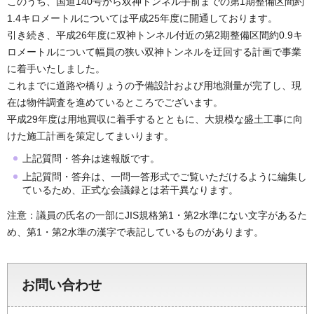
このうち、国道140号から双神トンネル手前までの第1期整備区間約
1.4キロメートルについては平成25年度に開通しております。
引き続き、平成26年度に双神トンネル付近の第2期整備区間約0.9キ
ロメートルについて幅員の狭い双神トンネルを迂回する計画で事業
に着手いたしました。
これまでに道路や橋りょうの予備設計および用地測量が完了し、現
在は物件調査を進めているところでございます。
平成29年度は用地買収に着手するとともに、大規模な盛土工事に向
けた施工計画を策定してまいります。
上記質問・答弁は速報版です。
上記質問・答弁は、一問一答形式でご覧いただけるように編集し
ているため、正式な会議録とは若干異なります。
注意：議員の氏名の一部にJIS規格第1・第2水準にない文字があるた
め、第1・第2水準の漢字で表記しているものがあります。
お問い合わせ