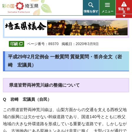
彩の国 埼玉県
緊急・防
情報を探す
メニュー
災
ページ番号：89370
掲載日：2020年3月9日
平成29年2月定例会 一般質問 質疑質問・答弁全文（岩
崎 宏議員）
県道皆野両神荒川線の整備について
Q 岩崎 宏議員（自民
）
この県道皆野両神荒川線は、山梨方面からの交通を支える西秩父地
域の振興には欠かせない幹線道路であり、国道140号とともに秩父
地域の大きな外環道路を形成している重要な道路です。しかしなが
ら、古池地内にある双神トンネルは非常に狭く、大型バスが通行で