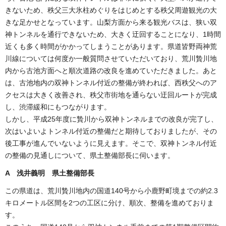
きないため、秩父三大氷柱めぐりをはじめとする秩父周遊観光の大
きな足かせとなっています。山梨方面から来る観光バスは、狭い双
神トンネルを通行できないため、大きく迂回することになり、1時間
近くも多く時間がかかってしまうことがあります。県道皆野両神荒
川線については何度か一般質問させていただいており、荒川贄川地
内から古池方面へと順次道路の改良を進めていただきました。あと
は、古池地内の双神トンネル付近の整備が終われば、西秩父へのア
クセスは大きく改善され、秩父市街地を通らない迂回ルートが完成
し、渋滞緩和にもつながります。
しかし、平成25年度に贄川から双神トンネルまでの改良が完了し、
次はいよいよトンネル付近の整備だと期待しておりましたが、その
後工事が進んでいないように見えます。そこで、双神トンネル付近
の整備の見通しについて、県土整備部長に伺います。
A
浅井義明 県土整備部長
この県道は、荒川贄川地内の国道140号から小鹿野町境までの約2.3
キロメートル区間を2つの工区に分け、順次、整備を進めておりま
す。