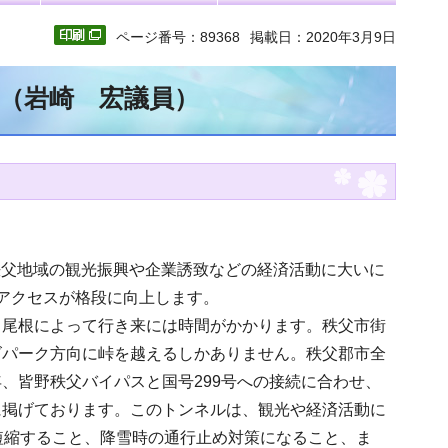
ページ番号：89368
掲載日：2020年3月9日
文（岩崎 宏議員）
。秩父地域の観光振興や企業誘致などの経済活動に大いに
アクセスが格段に向上します。
る尾根によって行き来には時間がかかります。秩父市街
ズパーク方向に峠を越えるしかありません。秩父郡市全
、皆野秩父バイパスと国号299号への接続に合わせ、
に掲げております。このトンネルは、観光や経済活動に
短縮すること、降雪時の通行止め対策になること、ま