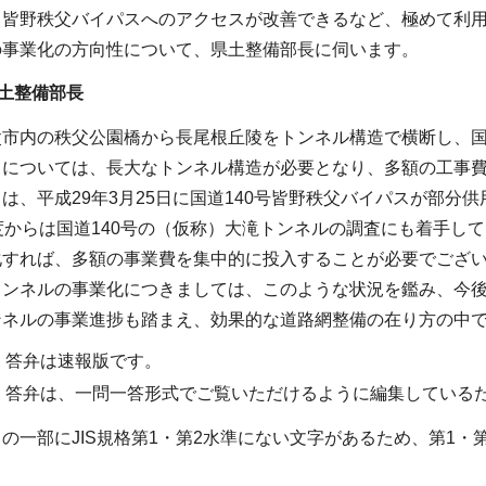
ら皆野秩父バイパスへのアクセスが改善できるなど、極めて利
の事業化の方向性について、県土整備部長に伺います。
土整備部長
市内の秩父公園橋から長尾根丘陵をトンネル構造で横断し、国
トについては、長大なトンネル構造が必要となり、多額の工事
は、平成29年3月25日に国道140号皆野秩父バイパスが部分
度からは国道140号の（仮称）大滝トンネルの調査にも着手し
化すれば、多額の事業費を集中的に投入することが必要でござ
トンネルの事業化につきましては、このような状況を鑑み、今
ンネルの事業進捗も踏まえ、効果的な道路網整備の在り方の中
・答弁は速報版です。
・答弁は、一問一答形式でご覧いただけるように編集している
の一部にJIS規格第1・第2水準にない文字があるため、第1