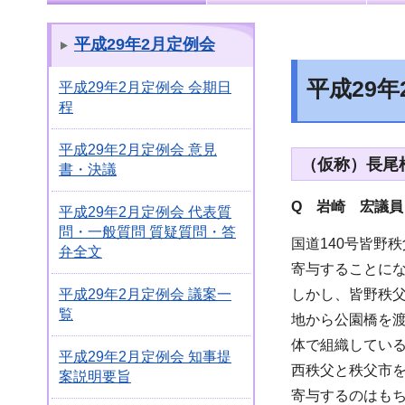
平成29年2月定例会
平成29
平成29年2月定例会 会期日
程
平成29年2月定例会 意見
（仮称）長尾
書・決議
Q 岩崎 宏議員
平成29年2月定例会 代表質
問・一般質問 質疑質問・答
国道140号皆野
弁全文
寄与することに
しかし、皆野秩
平成29年2月定例会 議案一
覧
地から公園橋を
体で組織している
平成29年2月定例会 知事提
西秩父と秩父市
案説明要旨
寄与するのはも