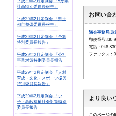
平成29年2月定例会 「5か年
計画特別委員長報告」
お問い合
平成29年2月定例会 「県土
都市整備委員長報告」
議会事務局
政
平成29年2月定例会 「予算
郵便番号330
特別委員長報告」
電話：048-830
ファックス：048
平成29年2月定例会 「公社
事業対策特別委員長報告」
平成29年2月定例会 「人材
育成・文化・スポーツ振興
特別委員長報告」
平成29年2月定例会 「少
より良い
子・高齢福祉社会対策特別
委員長報告」
このページの