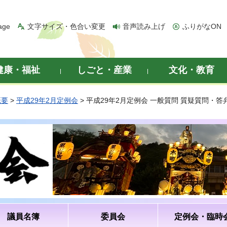
age
文字サイズ・色合い変更
音声読み上げ
ふりがなON
健康・福祉
しごと・産業
文化・教育
概要
>
平成29年2月定例会
> 平成29年2月定例会 一般質問 質疑質問・
議員名簿
委員会
定例会・臨時