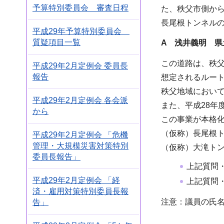
予算特別委員会 審査日程
た、秩父市側か
長尾根トンネル
平成29年予算特別委員会
質疑項目一覧
A
浅井義明 県
この道路は、秩父
平成29年2月定例会 委員長
報告
想定されるルー
秩父地域において
平成29年2月定例会 各会派
また、平成28年
から
この事業が本格
（仮称）長尾根
平成29年2月定例会 「危機
管理・大規模災害対策特別
（仮称）大滝ト
委員長報告」
上記質問
平成29年2月定例会 「経
上記質問
済・雇用対策特別委員長報
注意：議員の氏名
告」