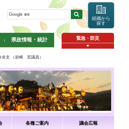
組織から
探す
緊急・防災
県政情報・統計
答弁全文 （岩崎 宏議員）
会
各種ご案内
議会広報