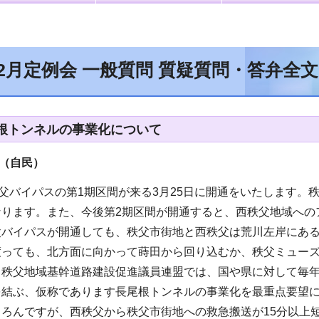
年2月定例会 一般質問 質疑質問・答弁全
根トンネルの事業化について
（自民
）
秩父バイパスの第1期区間が来る3月25日に開通をいたします
なります。また、今後第2期区間が開通すると、西秩父地域への
父バイパスが開通しても、秩父市街地と西秩父は荒川左岸にあ
渡っても、北方面に向かって蒔田から回り込むか、秩父ミュー
秩父地域基幹道路建設促進議員連盟では、国や県に対して毎年
を結ぶ、仮称であります長尾根トンネルの事業化を最重点要望
ちろんですが、西秩父から秩父市街地への救急搬送が15分以上