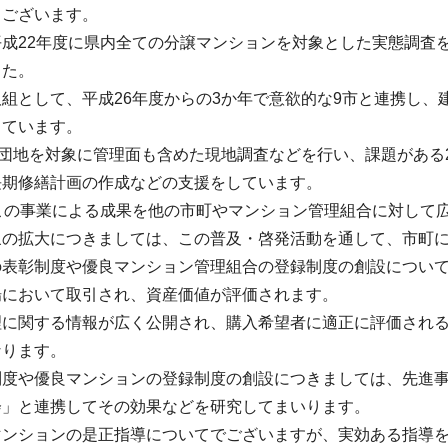
もございます。
平成22年度に県内全ての分譲マンションを対象とした実態調査
した。
組として、平成26年度からの3か年で意欲的な9市と連携し、
しています。
3団地を対象に管理面も含めた現地調査などを行い、課題がある
長期修繕計画の作成などの支援をしています。
、この事業による成果を他の市町やマンション管理組合に対して
象の拡大につきましては、この普及・啓発活動を通して、市町
の表彰制度や優良マンション管理組合の登録制度の創設につい
場において取引され、資産価値が評価されます。
理に関する情報が広く公開され、購入希望者に適正に評価され
なります。
制度や優良マンションの登録制度の創設につきましては、先進
会」と連携してその効果などを研究してまいります。
マンションの是正指導についてでございますが、実効ある指導