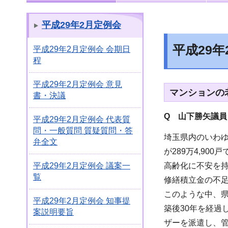
平成29年2月定例会
平成29
平成29年2月定例会 会期日
程
平成29年2月定例会 意見
マンションの
書・決議
Q 山下勝矢議員
平成29年2月定例会 代表質
問・一般質問 質疑質問・答
埼玉県内のいわゆ
弁全文
が289万4,9
高齢化に不安を
平成29年2月定例会 議案一
覧
修繕積立金の不
このような中、
平成29年2月定例会 知事提
築後30年を経
案説明要旨
ザーを派遣し、