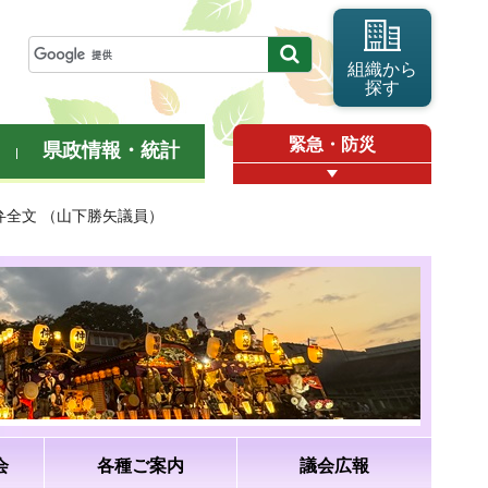
組織から
探す
緊急・防災
県政情報・統計
答弁全文 （山下勝矢議員）
会
各種ご案内
議会広報