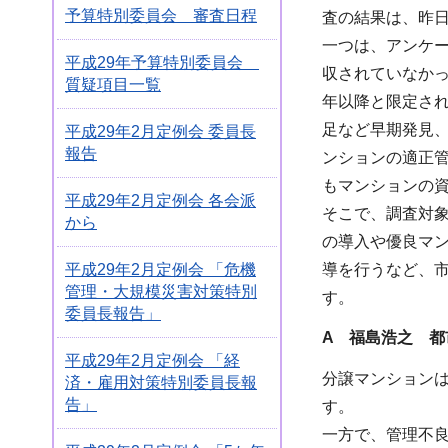
予算特別委員会 審査日程
査の結果は、昨
一つは、アンケー
平成29年予算特別委員会
収されていなか
質疑項目一覧
年以降と限定され
足など早期発見
平成29年2月定例会 委員長
報告
ンションの適正
もマンションの
平成29年2月定例会 各会派
そこで、調査対
から
の導入や優良マ
導を行うなど、
平成29年2月定例会 「危機
管理・大規模災害対策特別
す。
委員長報告」
A 福島浩之 都
平成29年2月定例会 「経
分譲マンション
済・雇用対策特別委員長報
告」
す。
一方で、管理不