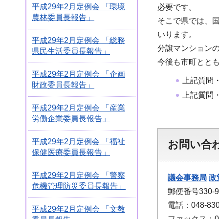
平成29年2月定例会 「環境
必要です。
農林委員長報告」
そこで県では、
いります。
平成29年2月定例会 「総務
分譲マンション
県民生活委員長報告」
今後も市町とと
平成29年2月定例会 「企画
上記質問
財政委員長報告」
上記質問
平成29年2月定例会 「産業
労働企業委員長報告」
平成29年2月定例会 「福祉
お問い合
保健医療委員長報告」
平成29年2月定例会 「警察
議会事務局
政
危機管理防災委員長報告」
郵便番号330
電話：048-830
平成29年2月定例会 「文教
ファックス：048