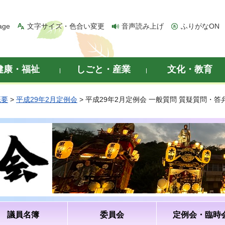
age
文字サイズ・色合い変更
音声読み上げ
ふりがなON
健康・福祉
しごと・産業
文化・教育
概要
>
平成29年2月定例会
> 平成29年2月定例会 一般質問 質疑質問・
議員名簿
委員会
定例会・臨時