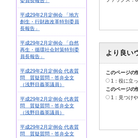
委員長報告」
平成29年2月定例会 「地方
創生・行財政改革特別委員
長報告」
平成29年2月定例会 「自然
再生・循環社会対策特別委
より良い
員長報告」
平成29年2月定例会 代表質
このページの
問 質疑質問・答弁全文
1：役に立
（浅野目義英議員）
このページの
1：見つけ
平成29年2月定例会 代表質
問 質疑質問・答弁全文
（浅野目義英議員）
平成29年2月定例会 代表質
問 質疑質問・答弁全文