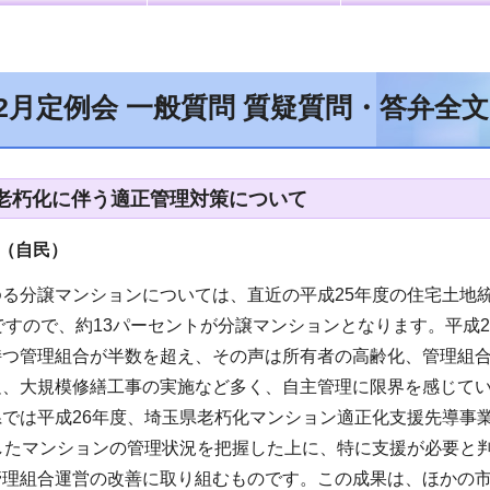
年2月定例会 一般質問 質疑質問・答弁全
老朽化に伴う適正管理対策について
（自民
）
る分譲マンションについては、直近の平成25年度の住宅土地統計
00戸ですので、約13パーセントが分譲マンションとなります。平
持つ管理組合が半数を超え、その声は所有者の高齢化、管理組
足、大規模修繕工事の実施など多く、自主管理に限界を感じて
県では平成26年度、埼玉県老朽化マンション適正化支援先導事
過したマンションの管理状況を把握した上に、特に支援が必要と
管理組合運営の改善に取り組むものです。この成果は、ほかの