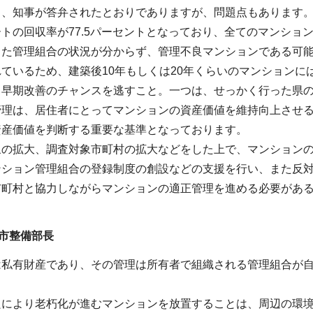
日、知事が答弁されたとおりでありますが、問題点もあります
トの回収率が77.5パーセントとなっており、全てのマンショ
った管理組合の状況が分からず、管理不良マンションである可能
ているため、建築後10年もしくは20年くらいのマンション
、早期改善のチャンスを逃すこと。一つは、せっかく行った県
管理は、居住者にとってマンションの資産価値を維持向上させ
資産価値を判断する重要な基準となっております。
象の拡大、調査対象市町村の拡大などをした上で、マンション
ンション管理組合の登録制度の創設などの支援を行い、また反
市町村と協力しながらマンションの適正管理を進める必要があ
市整備部長
は私有財産であり、その管理は所有者で組織される管理組合が
良により老朽化が進むマンションを放置することは、周辺の環