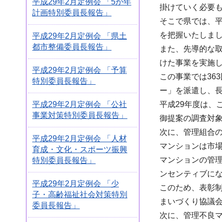
平成29年2月定例会 「5か年
掛けていく必要
計画特別委員長報告」
そこで県では、
を把握いたしま
平成29年2月定例会 「県土
都市整備委員長報告」
また、先導的な取
けた事業を実施
平成29年2月定例会 「予算
この事業では36
特別委員長報告」
ー」を派遣し、
平成29年2月定例会 「公社
平成29年度は
事業対策特別委員長報告」
御提案の調査対
次に、管理組合
平成29年2月定例会 「人材
マンションは市
育成・文化・スポーツ振興
マンションの管
特別委員長報告」
ンセンティブに
平成29年2月定例会 「少
このため、表彰
子・高齢福祉社会対策特別
まいづくり協議
委員長報告」
次に、管理不良