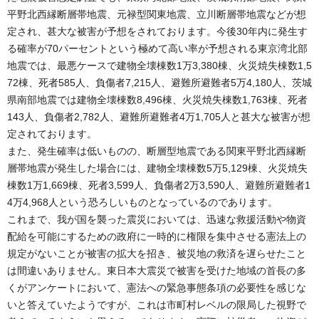
平野北西縁断層帯地震、元禄型関東地震、立川断層帯地震などが想
定され、甚大な被害が予想をされております。今後30年内に発生す
る確率が70パーセントという極めて高い率が予想される東京湾北部
地震では、最悪ケースで建物全壊棟数1万3,380棟、火災焼失棟数1,5
72棟、死者585人、負傷者7,215人、避難所避難者5万4,180人、茨城
県南部地震では建物全壊棟数8,496棟、火災焼失棟数1,763棟、死者
143人、負傷者2,782人、避難所避難者4万1,705人と甚大な被害が想
定されております。
また、発生確率は低いものの、断層型地震である関東平野北西縁断
層帯地震が発生した場合には、建物全壊棟数5万5,129棟、火災焼失
棟数1万1,669棟、死者3,599人、負傷者2万3,590人、避難所避難者1
4万4,968人という恐ろしいものとなっているのであります。
これまで、我が国を襲った震災においては、迅速な救援活動や物資
配給を可能にするための政府に一時的に権限を集中させる憲法上の
規定がないことが被害の拡大を招き、被災地の救済を遅らせたこと
は間違いありません。東日本大震災で被害を受けた地域の首長の多
くがアンケートにおいて、憲法への緊急事態条項の必要性を感じな
いと答えていたようですが、これは市町村レベルの限局した視野で