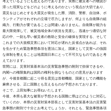
考えているようにも思えるのであります。実際に被災者への物資が
滞った現実などをどのように考えるのかという視点が大切であり、
震災をはじめとする大震災が発生した際、消防、警察、自治体、ボ
ランティアがそれぞれの立場で尽力しますが、何よりも自衛隊の組
織力、行動力が要であることは間違いありません。自衛隊が能力を
最大限発揮して、被災地域全体の状況を見渡し、迅速かつ適切な対
応の中、一刻も早い被災者の救助と安全の確保を実現する、そして
これまでの大規模災害において対応が遅れた反省点があれば、それ
を生かすため緊急事態条項を憲法に加え、国家として災害への強固
な体制を整えることは地震国日本にとって不可欠なものであると考
えております。
世間には、災害対策基本法の災害緊急事態の附則で担保できるや、
内閣への権限集約は国民の権利を損なうものとの意見があります
が、今後首都圏に起こり得る震災は首都機能、国家としての機能を
麻痺させる、正に国難とも言えるものが予想されております。
そこで、上田知事にお尋ねいたします。
今後、本県も甚大な被害が予想される国難に県はどのように対応し
ていくのか、本県の災害対策本部長として災害対策基本法の災害緊
急事態の附則で十分とお考えでしょうか。それとも、緊急事態条項