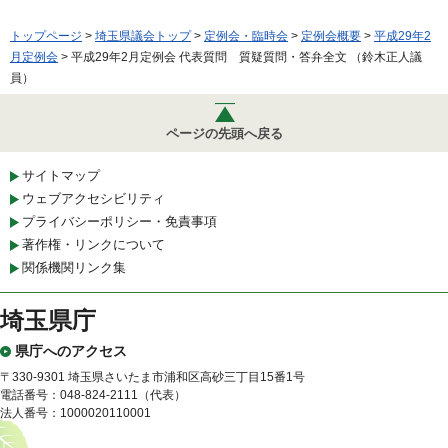
トップページ
>
埼玉県議会トップ
>
定例会・臨時会
>
定例会概要
>
平成29年2
月定例会
> 平成29年2月定例会 代表質問 質疑質問・答弁全文 （鈴木正人議
員）
ページの先頭へ戻る
サイトマップ
ウェブアクセシビリティ
プライバシーポリシー・免責事項
著作権・リンクについて
関係機関リンク集
埼玉県庁
県庁へのアクセス
〒330-9301 埼玉県さいたま市浦和区高砂三丁目15番1号
電話番号：048-824-2111（代表）
法人番号：1000020110001