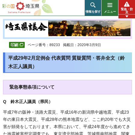
彩の国 埼玉県
緊急・防
情報を探す
メニュー
災
ページ番号：89233
掲載日：2020年3月9日
平成29年2月定例会 代表質問 質疑質問・答弁全文（鈴
木正人議員）
緊急事態条項について
Q 鈴木正人議員（県民
）
平成7年の阪神・淡路大震災、平成16年の新潟県中越地震、平成23
年の東日本大震災、平成28年の熊本地震など、ここ約20年でも大災
害が頻発をしております。本県において、平成24年度から進めてき
た地震被害想定調査でも、東京湾北部地震、茨城県南部地震、関東