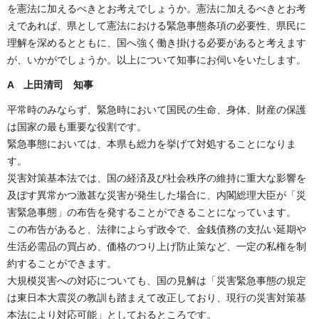
を憲法に加えるべきとお考えでしょうか。憲法に加えるべきとお考
えであれば、県として憲法における緊急事態条項の必要性、県民に
理解を深めるとともに、国へ強く働き掛ける必要があると考えます
が、いかがでしょうか。以上について知事にお伺いをいたします。
A 上田清司 知事
平常時のみならず、緊急時において国民の生命、身体、財産の保護
は国家の最も重要な役割です。
緊急事態においては、本県も総力を挙げて対処することになりま
す。
災害対策基本法では、国の経済及び社会秩序の維持に重大な影響を
及ぼす異常かつ激甚な災害が発生した場合に、内閣総理大臣が「災
害緊急事態」の布告を発することができることになっています。
この布告があると、法律によらず政令で、金銭債務の支払い延期や
生活必需品の買占め、価格のつり上げ防止策など、一定の私権を制
約することができます。
大規模災害への対応についても、国の見解は「災害緊急事態の規定
は東日本大震災の教訓も踏まえて改正しており、現行の災害対策基
本法により対応可能」としておるところです。