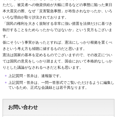
ただし、被災者への物資供給が大幅に滞るなどの事態に陥った東日
本大震災の際、なぜ「災害緊急事態」が布告されなかったか、いろ
いろな理由が取り沙汰されております。
「国民の権利を大きく規制する非常に強い措置を法律だけに基づき
執行することをためらったからではないか」という見方もございま
す。
仮にそういう事実があったとすれば、憲法にしっかり根拠を置くべ
きという考え方も傾聴に値するものだと思います。
憲法は国家の基本を定めるものでございますので、その改正につい
ては国民の意見をしっかり踏まえて、国会において本格的なしっか
りとした議論がなされるべきだと私も思います。
上記質問・答弁は、速報版です。
上記質問・答弁は、一問一答形式でご覧いただけるように編集し
ているため、正式な会議録とは若干異なります。
お問い合わせ