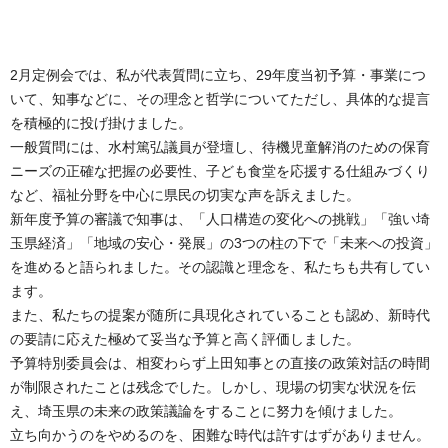
2月定例会では、私が代表質問に立ち、29年度当初予算・事業につ
いて、知事などに、その理念と哲学についてただし、具体的な提言
を積極的に投げ掛けました。
一般質問には、水村篤弘議員が登壇し、待機児童解消のための保育
ニーズの正確な把握の必要性、子ども食堂を応援する仕組みづくり
など、福祉分野を中心に県民の切実な声を訴えました。
新年度予算の審議で知事は、「人口構造の変化への挑戦」「強い埼
玉県経済」「地域の安心・発展」の3つの柱の下で「未来への投資」
を進めると語られました。その認識と理念を、私たちも共有してい
ます。
また、私たちの提案が随所に具現化されていることも認め、新時代
の要請に応えた極めて妥当な予算と高く評価しました。
予算特別委員会は、相変わらず上田知事との直接の政策対話の時間
が制限されたことは残念でした。しかし、現場の切実な状況を伝
え、埼玉県の未来の政策議論をすることに努力を傾けました。
立ち向かうのをやめるのを、困難な時代は許すはずがありません。