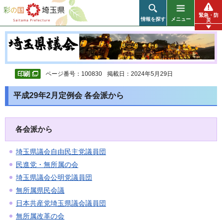
彩の国 埼玉県
緊急・防
情報を探す
メニュー
災
ページ番号：100830
掲載日：2024年5月29日
平成29年2月定例会 各会派から
各会派から
埼玉県議会自由民主党議員団
民進党・無所属の会
埼玉県議会公明党議員団
無所属県民会議
日本共産党埼玉県議会議員団
無所属改革の会