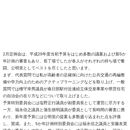
2月定例会は、平成29年度当初予算をはじめ多数の議案および新5か
年計画の審査もあり、長丁場でしたが各人がそれぞれの持ち場で奮
闘。公明党としてベストを尽くしたと思います。
まず、代表質問では私が高齢者の足確保に向けた公共交通の再編整
備や学力向上のためのアクティブラーニングなどを取り上げ、一般
質問では権守幸男議員が春日部駅付近連続立体交差事業や県営住宅
の自治会の在り方などについて取り上げました。
予算特別委員会には塩野正行議員が副委員長として運営に尽力する
一方、福永信之議員と蒲生徳明議員が委員として長時間の審査に携
わり、新年度予算には公明党の提案も多数盛り込まれた点を評価
し、賛成。また、5か年計画特別委員会には福永信之議員と安藤友貴