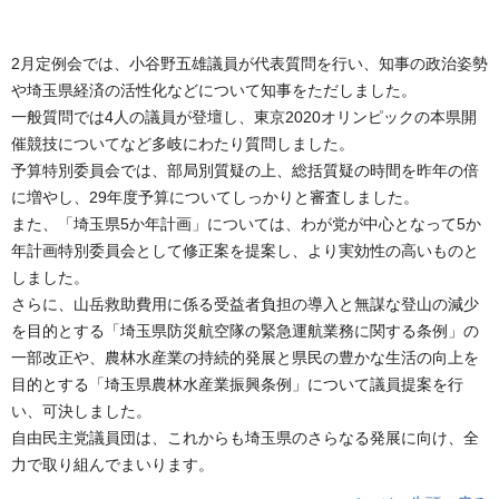
2月定例会では、小谷野五雄議員が代表質問を行い、知事の政治姿勢
や埼玉県経済の活性化などについて知事をただしました。
一般質問では4人の議員が登壇し、東京2020オリンピックの本県開
催競技についてなど多岐にわたり質問しました。
予算特別委員会では、部局別質疑の上、総括質疑の時間を昨年の倍
に増やし、29年度予算についてしっかりと審査しました。
また、「埼玉県5か年計画」については、わが党が中心となって5か
年計画特別委員会として修正案を提案し、より実効性の高いものと
しました。
さらに、山岳救助費用に係る受益者負担の導入と無謀な登山の減少
を目的とする「埼玉県防災航空隊の緊急運航業務に関する条例」の
一部改正や、農林水産業の持続的発展と県民の豊かな生活の向上を
目的とする「埼玉県農林水産業振興条例」について議員提案を行
い、可決しました。
自由民主党議員団は、これからも埼玉県のさらなる発展に向け、全
力で取り組んでまいります。