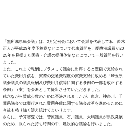
「無所属県民会議」は、2月定例会において会派を代表して私、鈴木
正人が平成29年度予算案などについて代表質問を、醍醐清議員が20
25年を見据えた医療・介護の提供体制などについて一般質問を行い
ました。
また、これまで報酬にプラスして議会に出席すると定額で支給され
ていた費用弁償を、実際の交通費程度の実費支給に改める「埼玉県
議会議員の議員報酬及び費用弁償等に関する条例の一部を改正する
条例」（案）を会派として提出させていただきました。
残念ながら賛成少数のために否決されましたが、東京、神奈川、千
葉県議会では実行された費用弁償に関する議会改革を進めるために
今後も粘り強く訴え続けてまいります。
さらに、予算審査では、菅原議員、石川議員、大嶋議員が県政発展
のため、限られた持ち時間の中、建設的な議論を行いました。