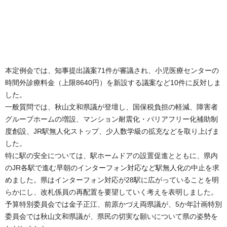
本定例会では、知事提出議案71件が審議され、小児医療センターの
時間外診療料金（上限8640円）を新設する議案など10件に反対しま
した。
一般質問では、秋山文和県議が登壇し、国保税負担の軽減、障害者
グループホームの増設、マンション耐震化・バリアフリー化補助制
度創設、JR駅無人化ストップ、少人数学級の拡充などを取り上げま
した。
特に駅の安全については、駅ホームドアの設置促進とともに、県内
のJR各駅で進む早朝のインターフォン対応など駅無人化の中止を求
めました。県はインターフォン対応が28駅に広がっていることを明
らかにし、改札係員の再配置を要望していく考えを表明しました。
予算特別委員会では金子正江、前原かづえ両県議が、5か年計画特別
委員会では秋山文和県議が、県民の切実な願いについて県の姿勢を