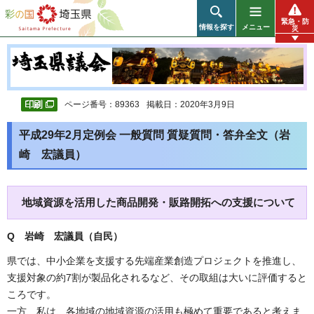
彩の国 埼玉県
緊急・防
情報を探す
メニュー
災
ページ番号：89363
掲載日：2020年3月9日
平成29年2月定例会 一般質問 質疑質問・答弁全文（岩
崎 宏議員）
地域資源を活用した商品開発・販路開拓への支援について
Q 岩崎 宏議員（自民
）
県では、中小企業を支援する先端産業創造プロジェクトを推進し、
支援対象の約7割が製品化されるなど、その取組は大いに評価すると
ころです。
一方、私は、各地域の地域資源の活用も極めて重要であると考えま