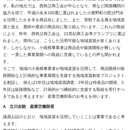
す。私の地元では、西秩父商工会が中心となり、県など関係機関の
協力を得て、平成の名水100選に選ばれました小鹿野町の毘沙門水
を活用したかき氷を商品化しました。また、害獣である鹿を地域資
源と捉え、鹿肉や鹿皮の商品化に取り組んでいます。これらの取組
により、昨年、西秩父商工会は、21世紀商工会準グランプリに選ば
れました。県内には、こうした活用可能な地域資源が多くありま
す。しかしながら、小規模事業者は商品化や販路開拓が難しいな
ど、一貫した事業展開への取組に苦慮しているとの声も聞かれま
す。
そこで、地域の小規模事業者が地域資源を活用して、商品開発や販
路開拓など計画的な事業展開を支援する地域資源創造プロジェクト
を創設し、例えば1年目は地域資源調査、2年目は特産品の開発、3
年目は販路開拓など、計画的かつ継続的に支援する取組を実行すべ
きであると考えますが、産業労働部長のお考えを伺います。
A
立川吉朗 産業労働部長
議員お話のとおり、地域資源を活用していくことは重要であると考
えます。