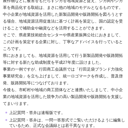
農作物などに被害をもたらすシカを地域資源と捉え、シカ肉やシカ
革を商品化する取組は、まさに他の地域のモデルとなるものです。
中小企業が地域資源を活用した新製品開発や販路開拓を図ろうとす
る場合、地域資源活用促進法に基づく計画を策定し、国の認定を受
けることで補助金や融資などを活用することができます。
そこで、県産業技術総合センターや県産業振興公社におきまして、
この計画を策定する企業に対し、丁寧なアドバイスを行っていると
ころです。
県におきましても、地域資源を活用して行う新製品開発や販路開拓
等に対する新たな助成制度を平成27年度に設けました。
事業の一例ですが、行田商工会議所では「行田足袋ブランド力強化
事業研究会」を立ち上げまして、統一ロゴマークを作成し、普及啓
発、販路開拓等につなげております。
今後も、市町村や地域の商工団体などと連携いたしまして、中小企
業の地域資源を活用した競争力の高い製品開発や販路開拓を支援し
てまいります。
上記質問・答弁は速報版です。
上記質問・答弁は、一問一答形式でご覧いただけるように編集し
ているため、正式な会議録とは若干異なります。