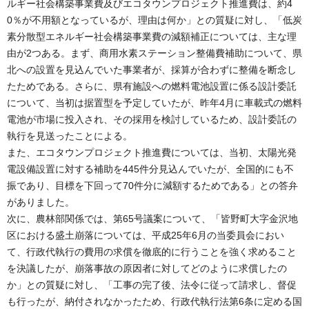
ルギー社会構築事業費及びエコタウンプロジェクト推進費は、約4
0％が不用額となっているが、理由は何か」との質疑に対し、「低炭
素分散型エネルギー社会構築事業費の減額補正については、主な理
由が2つある。まず、商用水素ステーション整備費補助について、県
北への設置を見込んでいた事業者が、採算が合わずに整備を断念し
たためである。さらに、県有施設への燃料電池設置に係る設計委託
について、当初は据置型を予定していたが、昨年4月に車載式の燃料
電池が市場に投入され、その採用を検討しているため、設計委託の
執行を見送ったことによる。
また、エコタウンプロジェクト推進費については、当初、太陽光発
電設備設置に対する補助を445件分見込んでいたが、全国的にも不
振であり、目標を下回って70件分に減額するためである」との答弁
がありました。
次に、農林部関係では、第65号議案について、「皆野町大字金沢地
区における盛土崩落については、平成25年6月の当委員会におい
て、行政代執行の費用の求償を徹底的に行うことを強く求めること
を決議したが、崩落事故の原因者に対してどのように求償したの
か」との質疑に対し、「工事の完了後、法令に従って請求し、督促
も行ったが、納付されなかったため、行政代執行法第6条に定める国