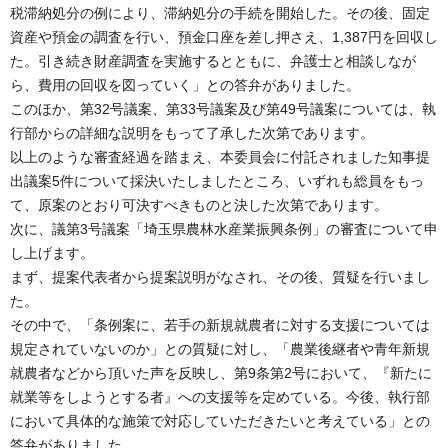
税滞納処分の例により、滞納処分の手続を開始した。その後、固定
資産や預金の調査を行い、預金口座を差し押さえ、1,387円を回収し
た。引き続き財産調査を実施するとともに、弁護士と相談しなが
ら、費用の回収を図っていく」との答弁がありました。
このほか、第32号議案、第33号議案及び第49号議案については、執
行部からの詳細な説明をもって了承した次第であります。
以上のような審査経過を踏まえ、本委員会に付託されました知事提
出議案5件について採決いたしましたところ、いずれも総員をもっ
て、原案のとおり可決すべきものと決した次第であります。
次に、議第3号議案「埼玉県農林水産業振興条例」の審査について申
し上げます。
まず、提案代表者から提案説明がなされ、その後、質疑を行いまし
た。
その中で、「条例案に、若手の新規就農者に対する支援については
規定されていないのか」との質疑に対し、「農業後継者や青年新規
就農者などから頂いた声を反映し、第9条第2号において、『新たに
就業等をしようとする者』への支援等を定めている。今後、執行部
において具体的な施策で対応していただきたいと考えている」との
答弁がありました。