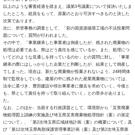
以上のような審査経過を踏まえ、議第3号議案について採決いたしま
したところ、総員をもって、原案のとおり可決すべきものと決した
次第であります。
次に、所管事務の調査として、「彩の国資源循環工場の不法投棄問
題について」質問が行われました。
その中で、「事業継承した事業者は倒産したが、残された廃棄物の
処理は必要である。県はどう責任を感じているか。また、処理につ
いてどのような見通しを持っているのか」との質問に対し、「事業
継承の際にはしっかりした企業だと判断したが、結果として倒産し
てしまった。現在は、新たな廃棄物が投棄されないよう、24時間体
制で監視をしている。建屋の中に残された産業廃棄物については、
法令に基づき、豊田建設や排出事業者に撤去を求めていく。今後と
も、県として責任を持って取り組んでいく」との答弁がありまし
た。
なお、このほか、当面する行政課題として、環境部から「災害廃棄
物処理図上訓練の実施及び埼玉県災害廃棄物処理指針（案）の策定
について」、「第2次埼玉県広域緑地計画（案）の概要について」及
び「第12次埼玉県鳥獣保護管理事業計画（案）及び第2次埼玉県第