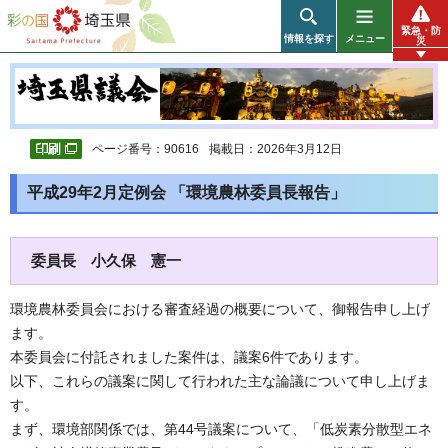
彩の国 埼玉県
緊急・防
情報を探す
メニュー
災
ページ番号：90616
掲載日：2026年3月12日
平成29年2月定例会 「環境農林委員長報告」
委員長 小久保 憲一
環境農林委員会における審査経過の概要について、御報告申し上げ
ます。
本委員会に付託されました案件は、議案6件であります。
以下、これらの議案に関して行われた主な論議について申し上げま
す。
まず、環境部関係では、第44号議案について、「低炭素分散型エネ