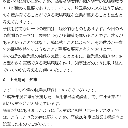
を最小限に食い止めるため、高齢者や女性が働きやすい職場環境づ
くりが極めて重要であります。そして、埼玉県の未来を担う子供た
ちを産み育てることができる職場環境を企業が整えることも重要と
考えております。
子供を持てない一つの理由は、経済的なものもあります。今回の私
の質問のテーマは、未来につながる施策を進めることです。求人が
あるということではなく、職に就くことによって、その世帯が子育
ての展望を持てるようなことが重要な要素と考えております。
中小企業の従業員の確保を支援するとともに、従業員の働きやすさ
と豊かさを実感できる職場環境を作り、知事はどのように取り組ん
でいくのかお考えをお伺いいたします。
A 上田清司 知事
まず、中小企業の従業員確保についてでございます。
平成26年度に県が実施した「雇用創出基礎調査」で、中小企業の4
割が人材不足だと答えています。
議員お話にありましたように「人材総合相談サポートデスク」で
は、こうした企業の声に応えるため、平成28年度に就業支援課内に
設置したものでございます。