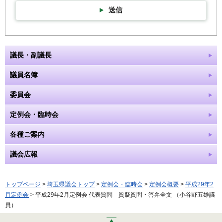
送信
議長・副議長
議員名簿
委員会
定例会・臨時会
各種ご案内
議会広報
トップページ
>
埼玉県議会トップ
>
定例会・臨時会
>
定例会概要
>
平成29年2
月定例会
> 平成29年2月定例会 代表質問 質疑質問・答弁全文 （小谷野五雄議
員）