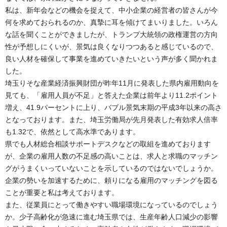
私は、新年会などの機会を捉えて、中小企業の経営者の皆さんが今
何を求めておられるのか、真摯に耳を傾けてまいりました。いろん
な話を聞くことができましたが、トランプ大統領の政権運営の方向
性が予想しにくいが、景気は良くなりつつあると感じているので、
良い人材を確保して事業を進めていきたいという声が多く聞かれま
した。
埼玉りそな産業経済振興財団が昨年11月に発表した県内雇用動向を
見ても、「雇用人員が不足」と答えた企業は前年より11.2ポイント
増え、41.9パーセントに上り、バブル景気末期の平成3年以来の高さ
となっております。また、埼玉労働局が先月発表した有効求人倍率
も1.32で、依然として高水準であります。
県でも人材総合相談サポートデスクなどの取組を進めております
が、企業の雇用人数の不足感の高いことは、求人と求職のマッチン
グがうまくいっていないことを示しているのではないでしょうか。
企業の勢いを加速するために、頼りになる雇用のマッチングを図る
ことが重要と私は考えております。
また、従業員にとって働きやすい職場環境になっているのでしょう
か。少子高齢化が急速に進む埼玉県では、生産年齢人口減少の影響