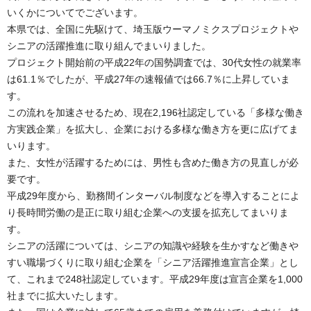
いくかについてでございます。
本県では、全国に先駆けて、埼玉版ウーマノミクスプロジェクトや
シニアの活躍推進に取り組んでまいりました。
プロジェクト開始前の平成22年の国勢調査では、30代女性の就業率
は61.1％でしたが、平成27年の速報値では66.7％に上昇していま
す。
この流れを加速させるため、現在2,196社認定している「多様な働き
方実践企業」を拡大し、企業における多様な働き方を更に広げてま
いります。
また、女性が活躍するためには、男性も含めた働き方の見直しが必
要です。
平成29年度から、勤務間インターバル制度などを導入することによ
り長時間労働の是正に取り組む企業への支援を拡充してまいりま
す。
シニアの活躍については、シニアの知識や経験を生かすなど働きや
すい職場づくりに取り組む企業を「シニア活躍推進宣言企業」とし
て、これまで248社認定しています。平成29年度は宣言企業を1,000
社までに拡大いたします。