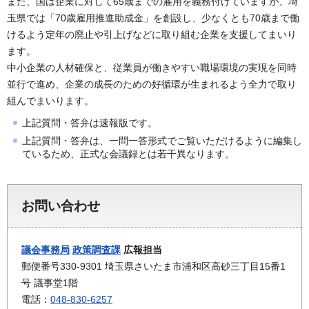
また、国は企業に対して65歳までの雇用を義務付けていますが、埼
玉県では「70歳雇用推進助成金」を創設し、少なくとも70歳まで働
けるよう定年の廃止や引上げなどに取り組む企業を支援してまいり
ます。
中小企業の人材確保と、従業員が働きやすい職場環境の実現を同時
並行で進め、企業の成長のための好循環が生まれるよう全力で取り
組んでまいります。
上記質問・答弁は速報版です。
上記質問・答弁は、一問一答形式でご覧いただけるように編集し
ているため、正式な会議録とは若干異なります。
お問い合わせ
議会事務局
政策調査課
広報担当
郵便番号330-9301 埼玉県さいたま市浦和区高砂三丁目15番1
号 議事堂1階
電話：
048-830-6257