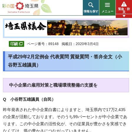
彩の国 埼玉県
緊急・防
情報を探す
メニュー
災
ページ番号：89148
掲載日：2020年3月4日
平成29年2月定例会 代表質問 質疑質問・答弁全文（小
谷野五雄議員）
中小企業の雇用対策と職場環境整備の支援を
Q 小谷野五雄議員（自民
）
昨年発表された中小企業白書によりますと、埼玉県内で17万2,435
の企業が活動しております。そのうち99パーセントが中小企業であ
ります。この中小企業の活性化が、その従業員が豊かさを実感でき
なくては、県の豊かさにつながっていきません。