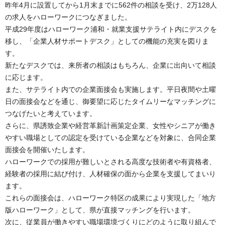
昨年4月に設置してから1月末までに562件の相談を受け、2万128人
の求人をハローワークにつなぎました。
平成29年度はハローワーク浦和・就業支援サテライト内にデスクを
移し、「企業人材サポートデスク」としての機能の充実を図りま
す。
新たなデスクでは、来所者の相談はもちろん、企業に出向いて相談
に応じます。
また、サテライト内での企業面接会も実施します。平日夜間や土曜
日の面接会などを通じ、御要望に応じたタイムリーなマッチングに
つなげたいと考えています。
さらに、県誘致企業や経営革新計画策定企業、女性やシニアが働き
やすい職場としての認定を受けている企業などを対象に、合同企業
面接会を開催いたします。
ハローワークでの採用が難しいとされる高度な技術者や有資格者、
経験者の採用に結び付け、人材確保の面から企業を支援してまいり
ます。
これらの面接会は、ハローワーク特区の成果により実現した「地方
版ハローワーク」として、県が直接マッチングを行います。
次に、従業員が働きやすい職場環境づくりにどのように取り組んで