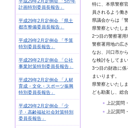
平成29年2月定例会 「5か年
特に、本県警察
計画特別委員長報告」
員されるよう働き
県議会からは「
平成29年2月定例会 「県土
都市整備委員長報告」
県警察といたし
2つ目の警察署用
平成29年2月定例会 「予算
警察署用地の広
特別委員長報告」
なお、川口市か
平成29年2月定例会 「公社
な検討をしてま
事業対策特別委員長報告」
3つ目の財政に
まいります。
平成29年2月定例会 「人材
県警察といたし
育成・文化・スポーツ振興
ども勘案し、総
特別委員長報告」
上記質問
平成29年2月定例会 「少
上記質問
子・高齢福祉社会対策特別
委員長報告」