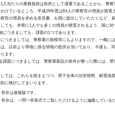
官1人当たりの業務負担は依然として過重であることから、警察
かけているところ、平成29年度は64人の警察官の増員が措置
警察官の増員を求める意見書」を国に提出していただくなど、
ましても、本県に1人でも多くの増員が措置されるよう、国に対
地につきましても、課題の1つであります。
さにつきましては、警察署の規模等にもよりますので、一概に
らは、以前より用地に係る情報の提供を頂いており、今後も、
いります。
係る課題につきましては、警察署新設の条件が整った際には、県
ましては、これらを踏まえつつ、県下全体の治安情勢、耐震強
合的に検討してまいります。
・答弁は速報版です。
・答弁は、一問一答形式でご覧いただけるように編集している