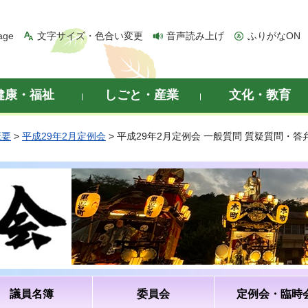
age
文字サイズ・色合い変更
音声読み上げ
ふりがなON
健康・福祉
しごと・産業
文化・教育
概要
>
平成29年2月定例会
> 平成29年2月定例会 一般質問 質疑質問・
議員名簿
委員会
定例会・臨時