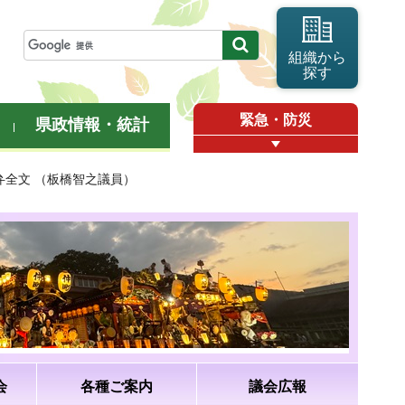
組織から
探す
緊急・防災
県政情報・統計
答弁全文 （板橋智之議員）
会
各種ご案内
議会広報