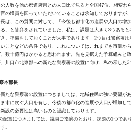
官の人数を他の都道府県との人口比で見ると全国47位、相変わ
察官の増員を図っていただいていることは承知しておりますが
部長は、この質問に対して、「今後も都市化の進展や人口の増
いる」と答弁をされていました。私は、課題は大きく3つあると
き、準備をしておくことが大事であります。2つ目は警察署用地
良いことなどの条件であり、これについてはこれまでも市側から
ば、数十億円はかかると思われます。先を見据えた予算組みと
が、川口市北東部への新たな警察署の設置に向け、私の示した3
察本部長
の新たな警察署の設置につきましては、地域住民の強い要望が
たま市に次ぐ人口を有し、今後の都市化の進展や人口が増加して
の新設の必要性は高いものと認識しております。
人の配置につきましては、議員ご指摘のとおり、課題の1つであ
ます。