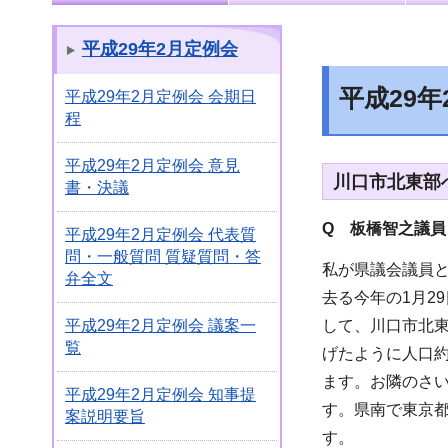
平成29年2月定例会
平成29
平成29年2月定例会 会期日
程
平成29年2月定例会 意見
川口市北東部
書・決議
Q 板橋智之議員
平成29年2月定例会 代表質
問・一般質問 質疑質問・答
私が県議会議員
弁全文
去る今年の1月2
して、川口市北
平成29年2月定例会 議案一
覧
げたように人口約
ます。お隣のさい
平成29年2月定例会 知事提
す。県南で東京
案説明要旨
す。