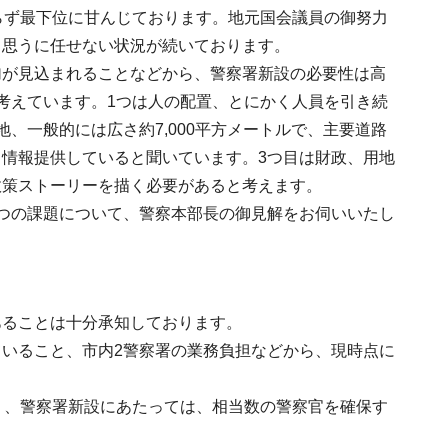
らず最下位に甘んじております。地元国会議員の御努力
、思うに任せない状況が続いております。
加が見込まれることなどから、警察署新設の必要性は高
考えています。1つは人の配置、とにかく人員を引き続
、一般的には広さ約7,000平方メートルで、主要道路
情報提供していると聞いています。3つ目は財政、用地
政策ストーリーを描く必要があると考えます。
つの課題について、警察本部長の御見解をお伺いいたし
あることは十分承知しております。
いること、市内2警察署の業務負担などから、現時点に
り、警察署新設にあたっては、相当数の警察官を確保す