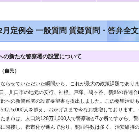
年2月定例会 一般質問 質疑質問・答弁全
への新たな警察署の設置について
（自民
）
とならせていただいた瞬間から、これが最大の政策課題であり
9日、川口市の地元の安行、神根、戸塚、鳩ヶ谷、新郷の各連
東部への新警察署の設置要望書を提出しました。この要望活動も
59万5,000人を超え、おかげさまで今なお微増しております
たま市は、人口約128万1,000人で警察署が7か所ですから
都に隣接し、都市化が進んでおり、犯罪件数は多く、治安維持