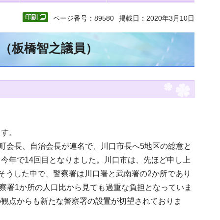
ページ番号：89580
掲載日：2020年3月10日
文（板橋智之議員）
ます。
合町会長、自治会長が連名で、川口市長へ5地区の総意と
今年で14回目となりました。川口市は、先ほど申し上
。そうした中で、警察署は川口署と武南署の2か所であり
、警察署1か所の人口比から見ても過重な負担となっていま
の観点からも新たな警察署の設置が切望されておりま