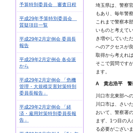
予算特別委員会 審査日程
埼玉県は、警察
もあり、毎年警
平成29年予算特別委員会
これまで警察本
質疑項目一覧
いものと考えて
き増やしていただ
平成29年2月定例会 委員長
報告
へのアクセスが
取得から考えれ
平成29年2月定例会 各会派
そこで質問です
から
ます。
平成29年2月定例会 「危機
A 貴志浩平 警
管理・大規模災害対策特別
委員長報告」
川口市北東部へ
川口市は、さい
平成29年2月定例会 「経
おいて、警察署
済・雇用対策特別委員長報
告」
まず、1つ目の
る必要がござい