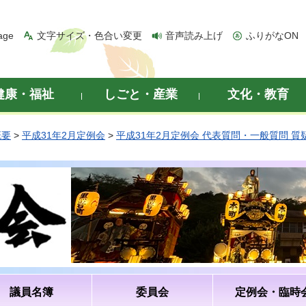
age
文字サイズ・色合い変更
音声読み上げ
ふりがなON
健康・福祉
しごと・産業
文化・教育
概要
>
平成31年2月定例会
>
平成31年2月定例会 代表質問・一般質問 
議員名簿
委員会
定例会・臨時