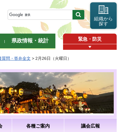
組織から
探す
緊急・防災
県政情報・統計
質疑質問・答弁全文
> 2月26日（火曜日）
会
各種ご案内
議会広報