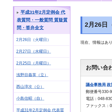
平成31年2月定例会 代
表質問・一般質問 質疑質
2月26日
問・答弁全文
2月26日（火曜日）
現在、情報はあ
2月27日（水曜日）
2月25日（月曜日）
お問い合
浅野目義英（立）
議会事務局
政
西山淳次（公）
郵便番号330
小島信昭（自）
電話：048-830
ファックス：048
平成31年2月定例会 代表質