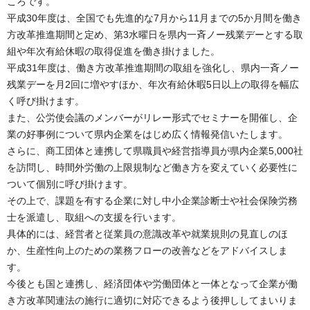
ころです。
平成30年度は、全国でも先進的な7月から11月までの5か月間を働き
方改革推進期間と定め、第3水曜日を県内一斉ノー残業デーとする取
組や年次有給休暇の取得促進を働き掛けました。
平成31年度は、働き方改革推進期間の取組を強化し、県内一斉ノー
残業デーを月2回に増やすほか、年次有給休暇5日以上の取得を幅広
く呼び掛けます。
また、公労使会議のメンバーがリレー形式でセミナーを開催し、企
業の好事例について県内企業をはじめ広く情報発信いたします。
さらに、商工団体と連携して県職員や経営指導員が県内企業5,000社
を訪問し、時間外労働の上限規制など働き方を変えていく必要性に
ついて個別に呼び掛けます。
その上で、課題を有する企業に対し中小企業診断士や社会保険労務
士を派遣し、取組への支援を行います。
具体的には、経営者と従業員の意識改革や就業規則の見直しのほ
か、生産性向上のための業務フローの改善などをアドバイスしま
す。
今後とも国と連携し、経済団体や労働団体と一体となって企業が働
き方改革関連法の施行に適切に対応できるよう後押ししてまいりま