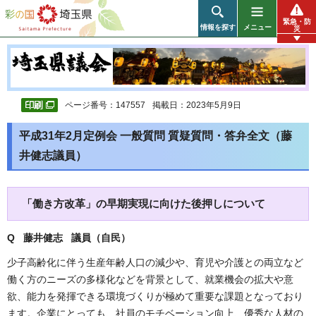
彩の国 埼玉県
緊急・防
情報を探す
メニュー
災
ページ番号：147557
掲載日：2023年5月9日
平成31年2月定例会 一般質問 質疑質問・答弁全文（藤
井健志議員）
「働き方改革」の早期実現に向けた後押しについて
Q 藤井健志 議員（自民
）
少子高齢化に伴う生産年齢人口の減少や、育児や介護との両立など
働く方のニーズの多様化などを背景として、就業機会の拡大や意
欲、能力を発揮できる環境づくりが極めて重要な課題となっており
ます。企業にとっても、社員のモチベーション向上、優秀な人材の