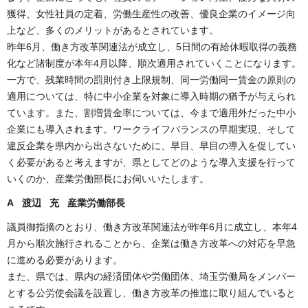
獲得、女性社員の定着、労働生産性の改善、優良企業のイメージ向
上など、多くのメリットがあるとされています。
昨年6月、働き方改革関連法が成立し、5日間の有給休暇取得の義務
化など諸制度が本年4月以降、順次適用されていくことになります。
一方で、残業時間の罰則付き上限規制、同一労働同一賃金の原則の
適用については、特に中小企業を対象に導入時期の猶予が与えられ
ています。また、割増賃金率については、今まで適用外だった中小
企業にも導入されます。ワークライフバランスの早期実現、そして
違反企業を県内から出さないために、早目、早目の導入を促してい
く必要があると考えますが、県としてどのような導入支援を行って
いくのか、産業労働部長にお伺いいたします。
A 渡辺 充 産業労働部長
議員御指摘のとおり、働き方改革関連法が昨年6月に成立し、本年4
月から順次施行されることから、企業は働き方改革への対応を早急
に進める必要があります。
また、県では、県内の経済団体や労働団体、埼玉労働局をメンバー
とする公労使会議を設置し、働き方改革の推進に取り組んでいると