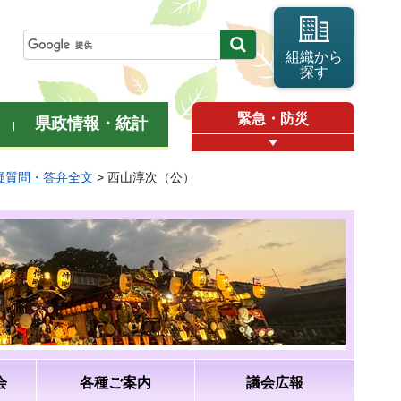
組織から
探す
緊急・防災
県政情報・統計
質疑質問・答弁全文
> 西山淳次（公）
会
各種ご案内
議会広報