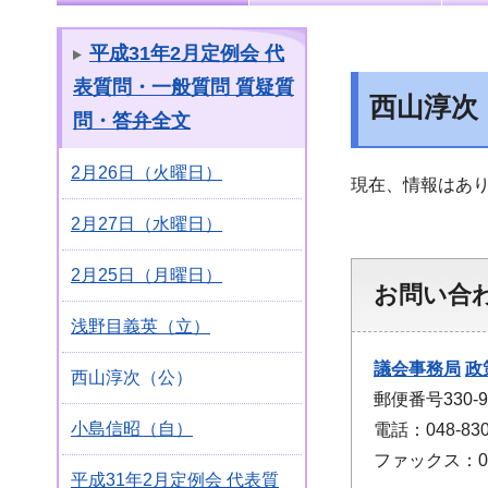
平成31年2月定例会 代
表質問・一般質問 質疑質
西山淳次
問・答弁全文
2月26日（火曜日）
現在、情報はあ
2月27日（水曜日）
2月25日（月曜日）
お問い合
浅野目義英（立）
議会事務局
政
西山淳次（公）
郵便番号330
小島信昭（自）
電話：048-830
ファックス：048
平成31年2月定例会 代表質