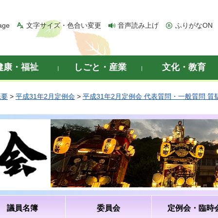
age
文字サイズ・色合い変更
音声読み上げ
ふりがなON
健康・福祉
しごと・産業
文化・教育
概要
>
平成31年2月定例会
>
平成31年2月定例会 代表質問・一般質問 
議員名簿
委員会
定例会・臨時