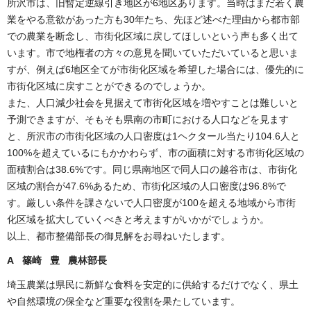
所沢市は、旧暫定逆線引き地区が6地区あります。当時はまだ若く農
業をやる意欲があった方も30年たち、先ほど述べた理由から都市部
での農業を断念し、市街化区域に戻してほしいという声も多く出て
います。市で地権者の方々の意見を聞いていただいていると思いま
すが、例えば6地区全てが市街化区域を希望した場合には、優先的に
市街化区域に戻すことができるのでしょうか。
また、人口減少社会を見据えて市街化区域を増やすことは難しいと
予測できますが、そもそも県南の市町における人口などを見ます
と、所沢市の市街化区域の人口密度は1ヘクタール当たり104.6人と
100%を超えているにもかかわらず、市の面積に対する市街化区域の
面積割合は38.6%です。同じ県南地区で同人口の越谷市は、市街化
区域の割合が47.6%あるため、市街化区域の人口密度は96.8%で
す。厳しい条件を課さないで人口密度が100を超える地域から市街
化区域を拡大していくべきと考えますがいかがでしょうか。
以上、都市整備部長の御見解をお尋ねいたします。
A 篠崎 豊 農林部長
埼玉農業は県民に新鮮な食料を安定的に供給するだけでなく、県土
や自然環境の保全など重要な役割を果たしています。