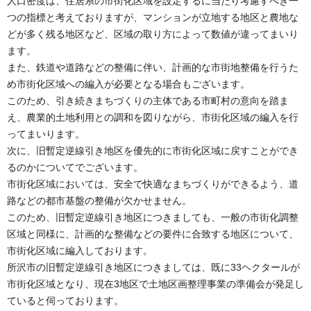
人口密度は、住居系の市街化区域を設定するに当たり考慮すべき一
つの指標と考えておりますが、マンションが立地する地区と農地な
どが多く残る地区など、区域の取り方によって数値が違ってまいり
ます。
また、鉄道や道路などの整備に伴い、計画的な市街地整備を行うた
め市街化区域への編入が必要となる場合もございます。
このため、引き続きまちづくりの主体である市町村の意向を踏ま
え、農業的土地利用との調和を図りながら、市街化区域の編入を行
ってまいります。
次に、旧暫定逆線引き地区を優先的に市街化区域に戻すことができ
るのかについてでございます。
市街化区域においては、安全で快適なまちづくりができるよう、道
路などの都市基盤の整備が欠かせません。
このため、旧暫定逆線引き地区につきましても、一般の市街化調整
区域と同様に、計画的な整備などの要件に合致する地区について、
市街化区域に編入しております。
所沢市の旧暫定逆線引き地区につきましては、既に33ヘクタールが
市街化区域となり、現在3地区で土地区画整理事業の準備会が発足し
ていると伺っております。