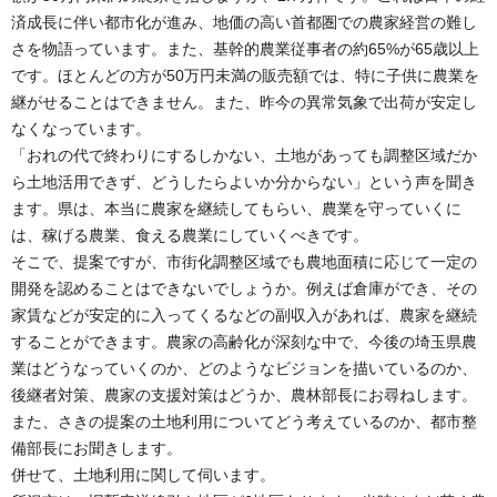
済成長に伴い都市化が進み、地価の高い首都圏での農家経営の難し
さを物語っています。また、基幹的農業従事者の約65%が65歳以上
です。ほとんどの方が50万円未満の販売額では、特に子供に農業を
継がせることはできません。また、昨今の異常気象で出荷が安定し
なくなっています。
「おれの代で終わりにするしかない、土地があっても調整区域だか
ら土地活用できず、どうしたらよいか分からない」という声を聞き
ます。県は、本当に農家を継続してもらい、農業を守っていくに
は、稼げる農業、食える農業にしていくべきです。
そこで、提案ですが、市街化調整区域でも農地面積に応じて一定の
開発を認めることはできないでしょうか。例えば倉庫ができ、その
家賃などが安定的に入ってくるなどの副収入があれば、農家を継続
することができます。農家の高齢化が深刻な中で、今後の埼玉県農
業はどうなっていくのか、どのようなビジョンを描いているのか、
後継者対策、農家の支援対策はどうか、農林部長にお尋ねします。
また、さきの提案の土地利用についてどう考えているのか、都市整
備部長にお聞きします。
併せて、土地利用に関して伺います。