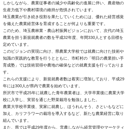
しかしながら、農業従事者の減少や高齢化の進展に伴い、農産物の
生産力低下や農村環境の維持が危惧されています。
埼玉農業が引き続き役割を果たしていくためには、優れた経営感覚
を備えた農業経営体を育成することが何よりも重要です。
このため、埼玉農林業・農山村振興ビジョンにおいて、次代の埼玉
農業を担う新規就農者の数を平成32年度、年間330人とする目標を
定めています。
このビジョンの実現に向け、県農業大学校では就農に向けた技術や
知識の実践的な教育を行うとともに、市町村の「明日の農業担い手
育成塾」では技術習得や農地の確保などの就農支援を行っておりま
す。
これらの支援により、新規就農者数は着実に増加しており、平成29
年には300人が県内で農業を始めています。
所沢市で平成25年に就農した青年農業者は、大学卒業後に農業大学
校に入学し、実習を通じた野菜栽培を勉強しました。
農業大学校卒業後、実家に就農し、ほうれんそう、さといもなどに
加え、カリフラワーの栽培を導入するなど、新たな農業経営に取り
組んでいます。
また、県では平成29年度から、営農しながら経営管理やマーケティ