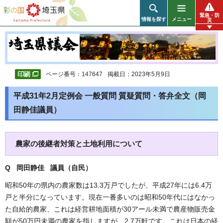
彩の国 埼玉県
緊急・防
情報を探す
メニュー
災
ページ番号：147647
掲載日：2023年5月9日
平成31年2月定例会 一般質問 質疑質問・答弁全文（岡
田静佳議員）
農家の後継者対策と土地利用について
Q 岡田静佳 議員（自民
）
昭和50年の県内の農家数は13.3万戸でしたが、平成27年には6.4万
戸と半分になっています。現在一番多いのは昭和50年代にはなかっ
た自給的農家、これは経営耕地面積が30アール未満で農産物販売金
額が50万円未満の農家を指しますが、2.7万軒です。これは日本の経