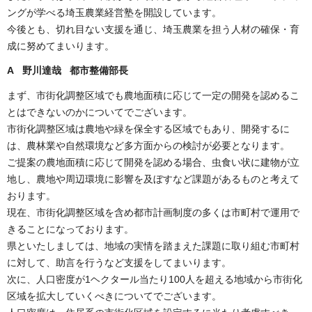
ングが学べる埼玉農業経営塾を開設しています。
今後とも、切れ目ない支援を通じ、埼玉農業を担う人材の確保・育
成に努めてまいります。
A 野川達哉 都市整備部長
まず、市街化調整区域でも農地面積に応じて一定の開発を認めるこ
とはできないのかについてでございます。
市街化調整区域は農地や緑を保全する区域でもあり、開発するに
は、農林業や自然環境など多方面からの検討が必要となります。
ご提案の農地面積に応じて開発を認める場合、虫食い状に建物が立
地し、農地や周辺環境に影響を及ぼすなど課題があるものと考えて
おります。
現在、市街化調整区域を含め都市計画制度の多くは市町村で運用で
きることになっております。
県といたしましては、地域の実情を踏まえた課題に取り組む市町村
に対して、助言を行うなど支援をしてまいります。
次に、人口密度が1ヘクタール当たり100人を超える地域から市街化
区域を拡大していくべきについてでございます。