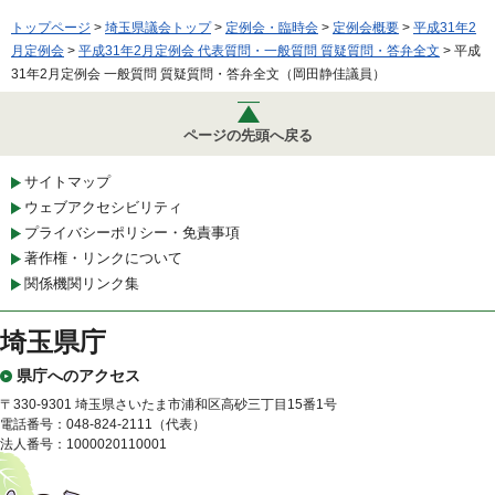
トップページ
>
埼玉県議会トップ
>
定例会・臨時会
>
定例会概要
>
平成31年2
月定例会
>
平成31年2月定例会 代表質問・一般質問 質疑質問・答弁全文
> 平成
31年2月定例会 一般質問 質疑質問・答弁全文（岡田静佳議員）
ページの先頭へ戻る
サイトマップ
ウェブアクセシビリティ
プライバシーポリシー・免責事項
著作権・リンクについて
関係機関リンク集
埼玉県庁
県庁へのアクセス
〒330-9301 埼玉県さいたま市浦和区高砂三丁目15番1号
電話番号：048-824-2111（代表）
法人番号：1000020110001