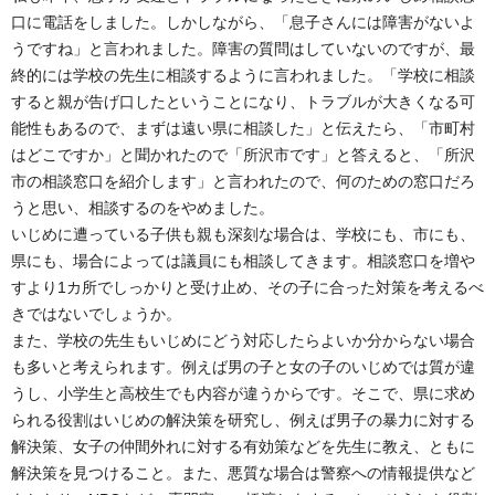
口に電話をしました。しかしながら、「息子さんには障害がないよ
うですね」と言われました。障害の質問はしていないのですが、最
終的には学校の先生に相談するように言われました。「学校に相談
すると親が告げ口したということになり、トラブルが大きくなる可
能性もあるので、まずは遠い県に相談した」と伝えたら、「市町村
はどこですか」と聞かれたので「所沢市です」と答えると、「所沢
市の相談窓口を紹介します」と言われたので、何のための窓口だろ
うと思い、相談するのをやめました。
いじめに遭っている子供も親も深刻な場合は、学校にも、市にも、
県にも、場合によっては議員にも相談してきます。相談窓口を増や
すより1カ所でしっかりと受け止め、その子に合った対策を考えるべ
きではないでしょうか。
また、学校の先生もいじめにどう対応したらよいか分からない場合
も多いと考えられます。例えば男の子と女の子のいじめでは質が違
うし、小学生と高校生でも内容が違うからです。そこで、県に求め
られる役割はいじめの解決策を研究し、例えば男子の暴力に対する
解決策、女子の仲間外れに対する有効策などを先生に教え、ともに
解決策を見つけること。また、悪質な場合は警察への情報提供など