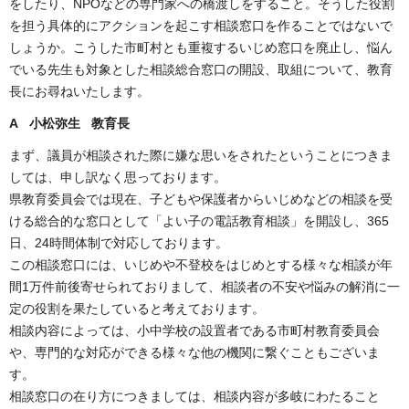
をしたり、NPOなどの専門家への橋渡しをすること。そうした役割
を担う具体的にアクションを起こす相談窓口を作ることではないで
しょうか。こうした市町村とも重複するいじめ窓口を廃止し、悩ん
でいる先生も対象とした相談総合窓口の開設、取組について、教育
長にお尋ねいたします。
A 小松弥生 教育長
まず、議員が相談された際に嫌な思いをされたということにつきま
しては、申し訳なく思っております。
県教育委員会では現在、子どもや保護者からいじめなどの相談を受
ける総合的な窓口として「よい子の電話教育相談」を開設し、365
日、24時間体制で対応しております。
この相談窓口には、いじめや不登校をはじめとする様々な相談が年
間1万件前後寄せられておりまして、相談者の不安や悩みの解消に一
定の役割を果たしていると考えております。
相談内容によっては、小中学校の設置者である市町村教育委員会
や、専門的な対応ができる様々な他の機関に繋ぐこともございま
す。
相談窓口の在り方につきましては、相談内容が多岐にわたること