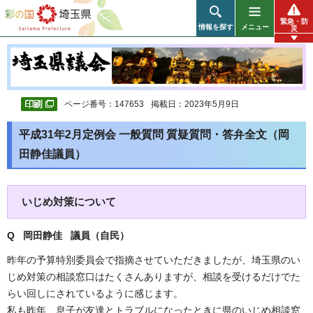
彩の国 埼玉県
緊急・防
情報を探す
メニュー
災
ページ番号：147653
掲載日：2023年5月9日
平成31年2月定例会 一般質問 質疑質問・答弁全文（岡
田静佳議員）
いじめ対策について
Q 岡田静佳 議員（自民
）
昨年の予算特別委員会で指摘させていただきましたが、埼玉県のい
じめ対策の相談窓口はたくさんありますが、相談を受けるだけでた
らい回しにされているように感じます。
私も昨年、息子が友達とトラブルになったときに県のいじめ相談窓