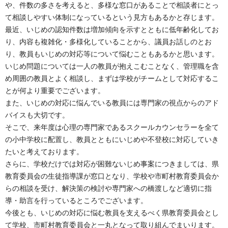
や、件数の多さを考えると、多様な窓口があることで相談者にとっ
て相談しやすい体制になっているという見方もあるかと存じます。
最近、いじめの認知件数は増加傾向を示すとともに低年齢化してお
り、内容も複雑化・多様化していることから、議員お話しのとお
り、教員もいじめの対応等について悩むこともあるかと思います。
いじめ問題については一人の教員が抱えこむことなく、管理職を含
め周囲の教員とよく相談し、まずは学校がチームとして対応するこ
とが何より重要でございます。
また、いじめの対応に悩んでいる教員には専門家の視点からのアド
バイスも大切です。
そこで、来年度は心理の専門家であるスクールカウンセラーを全て
の小中学校に配置し、教員とともにいじめや不登校に対応していき
たいと考えております。
さらに、学校だけでは対応が困難ないじめ事案につきましては、県
教育委員会の生徒指導課が窓口となり、学校や市町村教育委員会か
らの相談を受け、解決策の検討や専門家への橋渡しなど適切に指
導・助言を行っているところでございます。
今後とも、いじめの対応に悩む教員を支えるべく県教育委員会とし
て学校、市町村教育委員会と一丸となって取り組んでまいります。