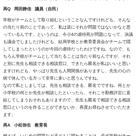
再Q 岡田静佳 議員（自民
）
学校がチームとして取り組むということなんですけれども、そんな
の当たり前のことであって、私は逆にそれが問題ではないかなと思
っているんです。というのは、今小4の虐待死が問題になって、決議
も議会でしましたけれども、結局学校とか教育委員会がチームで隠
してしまったというのが今回の虐待だったわけですね。なので、も
ちろん学校がチームとして当たることは当たり前なんですが、それ
と別に先生も相談できる相談窓口、できたら匿名が私はいいと思い
ますけれども、やっぱり先生も人間関係がありますし、先生の心の
病で休んでいる方って非常に多いと思うんですね。
なので私としましては、先生も相談できる、匿名でですね、何とか
小学校の何とか先生が相談したといったら、それこそ勤務評定に直
結してしまうおそれもありますので、先生も匿名で相談できる相談
窓口というのを作ることができないか、再度お尋ねさせていただき
ます。
再A 小松弥生 教育長
例えば、いじめの問題など子どもに関わることは、必ず学校がチー