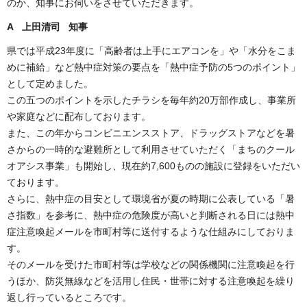
のか、知事にお伺いをさせていただきます。
A 上田清司 知事
県では平成23年度に「高齢者は上手にエアコンを」や「水分をこま
めに補給」など熱中症対策の要点を「熱中症予防の5つのポイント」
として定めました。
この五つのポイントを示したチラシを毎年約20万部作成し、事業所
や家庭などに配布しております。
また、この年からコンビニエンスストア、ドラッグストアなどを暑
さからの一時的な避難所として利用させていただく「まちのクール
オアシス事業」も開始し、現在約7,600ものの施設に登録をいただい
ております。
さらに、熱中症の目安として環境省が夏の時期に公表している「暑
さ指数」を参考に、熱中症の危険度が高いと判断される日には熱中
症注意喚起メールを市町村等に送付するような仕組みにしておりま
す。
そのメールを受けた市町村等は学校などの関係機関に注意喚起を行
うほか、防災無線などを活用し住民・世帯に対する注意喚起を繰り
返し行っているところです。