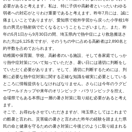
必要があると考えます。私は、特に子供や高齢者といったいわゆる
弱者への対応がとりわけ重要であると考えます。昨年7月には、誠に
痛ましいことでありますが、愛知県で校外学習から戻った小学校1年
生の男児が熱射病で亡くなるということもございました。また、昨
年の5月1日から9月30日の間、埼玉県内で熱中症により救急搬送さ
れた方は6,125名ですが、そのうちの中に占める高齢者は2,890名と
約半数を占めておられます。
幼稚園や保育園、学校、高齢者のいる施設、そして各家庭でしっか
り熱中症対策について知っていただき、暑い日には適切に判断をし
ていただく必要があります。そして、適切に判断するためには、判
断に必要な熱中症対策に関する正確な知識を確実に必要としている
ところに情報提供をしなければなりません。さらには今年のラグビ
ーワールドカップや来年のオリンピック・パラリンピックを控え、
会場県でもある本県は一層の暑さ対策に取り組む必要があると考え
ます。
そこで、お尋ねをさせていただきますが、埼玉県としてはこれまで
の酷暑と言われ、災害級の暑さと言われた昨年の経験を踏まえた県
民の命と健康を守るための暑さ対策に今後どのように取り組まれる