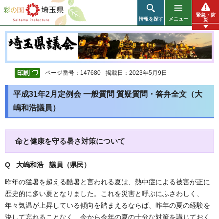
彩の国 埼玉県
緊急・防
情報を探す
メニュー
災
ページ番号：147680
掲載日：2023年5月9日
平成31年2月定例会 一般質問 質疑質問・答弁全文（大
嶋和浩議員）
命と健康を守る暑さ対策について
Q 大嶋和浩 議員（県民
）
昨年の猛暑を超える酷暑と言われる夏は、熱中症による被害が正に
歴史的に多い夏となりました。これを災害と呼ぶにふさわしく、
年々気温が上昇している傾向を踏まえるならば、昨年の夏の経験を
決して忘れることなく、今から今年の夏の十分な対策を講じておく