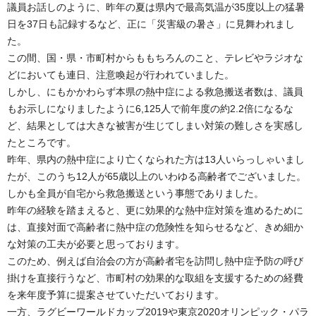
議員お話しのように、昨年の夏は県内で最高気温が35度以上の猛暑
日を37日も記録するなど、正に「災害級の暑さ」に見舞われまし
た。
この間、国・県・市町村からももちろんのこと、テレビやラジオな
どにおいても連日、注意喚起が行われていました。
しかし、にもかかわらず本県の熱中症による救急搬送者数は、議員
もお示しになりましたように6,125人で前年度の約2.2倍になるな
ど、結果としては大きな被害が生じてしまい対策の難しさを実感し
たところです。
昨年、県内の熱中症により亡くなられた方は13人いらっしゃいまし
たが、このうち12人が65歳以上のいわゆる高齢者でございました。
しかも全員が自宅から救急搬送という事態でありました。
昨年の経験を踏まえると、更に効果的な熱中症対策を進めるために
は、直接対面で高齢者に熱中症の危険性を知らせるなど、きめ細か
な対策の工夫が必要と思っております。
このため、例えば自治会の方が高齢者宅を訪問し熱中症予防の呼び
掛けを直接行うなど、市町村の効果的な取組を支援するための経費
を来年度予算に提案させていただいております。
一方、ラグビーワールドカップ2019や東京2020オリンピック・パラ