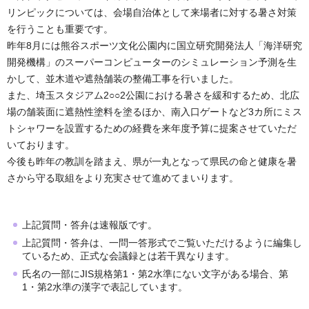
リンピックについては、会場自治体として来場者に対する暑さ対策
を行うことも重要です。
昨年8月には熊谷スポーツ文化公園内に国立研究開発法人「海洋研究
開発機構」のスーパーコンピューターのシミュレーション予測を生
かして、並木道や遮熱舗装の整備工事を行いました。
また、埼玉スタジアム2○○2公園における暑さを緩和するため、北広
場の舗装面に遮熱性塗料を塗るほか、南入口ゲートなど3カ所にミス
トシャワーを設置するための経費を来年度予算に提案させていただ
いております。
今後も昨年の教訓を踏まえ、県が一丸となって県民の命と健康を暑
さから守る取組をより充実させて進めてまいります。
上記質問・答弁は速報版です。
上記質問・答弁は、一問一答形式でご覧いただけるように編集し
ているため、正式な会議録とは若干異なります。
氏名の一部にJIS規格第1・第2水準にない文字がある場合、第
1・第2水準の漢字で表記しています。